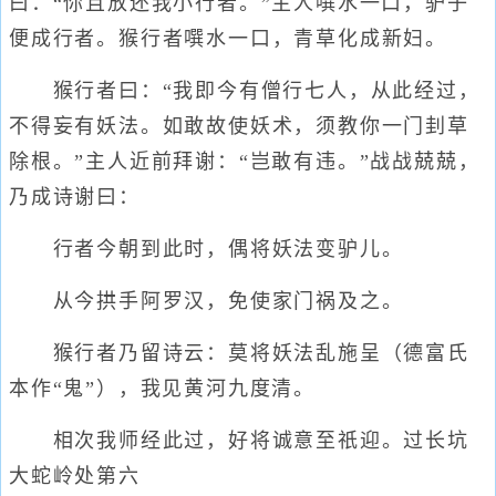
曰：“你且放还我小行者。”主人噀水一口，驴子
便成行者。猴行者噀水一口，青草化成新妇。
猴行者曰：“我即今有僧行七人，从此经过，
不得妄有妖法。如敢故使妖术，须教你一门刲草
除根。”主人近前拜谢：“岂敢有违。”战战兢兢，
乃成诗谢曰：
行者今朝到此时，偶将妖法变驴儿。
从今拱手阿罗汉，免使家门祸及之。
猴行者乃留诗云：莫将妖法乱施呈（德富氏
本作“鬼”），我见黄河九度清。
相次我师经此过，好将诚意至祇迎。过长坑
大蛇岭处第六