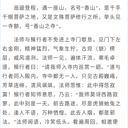
迤逦登程，遇一座山，名号“香山”，是千手
千眼菩萨之地，又是文殊菩萨修行之所。举头见
一寺额，号“香山之寺”。
法师与猴行者不免进上寺门歇息。见门下左
右金刚，精神猛烈，气象生狞，古皃（貌）楞
层，威风凛冽。法师一见，遍体汗流，寒毛卓
竖。猴行者曰：“请我师入寺内巡赏一廻。”遂与
行者同入殿内。寺中都无一人。只见古殿巍峨，
芳草连绵，清风飒飒。法师思惟：此中得恁寂
寞！猴行者知师意思，乃云：“我师莫讶西路寂
寥，此中别是一天。前去路途，尽是虎狼虵兔之
处，逢人不语，万种恓惶。此去人烟，都是邪
法。”法师闻语，冷笑低头。看遍周回，相邀便