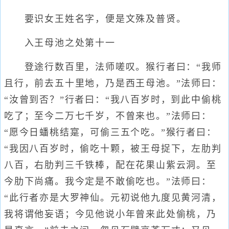
要识女王姓名字，便是文殊及普贤。
入王母池之处第十一
登途行数百里，法师嗟叹。猴行者曰：“我师
且行，前去五十里地，乃是西王母池。”法师曰：
“汝曾到否？”行者曰：“我八百岁时，到此中偷桃
吃了；至今二万七千岁，不曾来也。”法师曰：
“愿今日蟠桃结寔，可偷三五个吃。”猴行者曰：
“我因八百岁时，偷吃十颗，被王母捉下，左肋判
八百，右肋判三千铁棒，配在花果山紫云洞。至
今肋下尚痛。我今定是不敢偷吃也。”法师曰：
“此行者亦是大罗神仙。元初说他九度见黄河清，
我将谓他妄语；今见他说小年曾来此处偷桃，乃