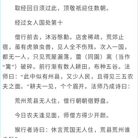
取经回日须过此，顶敬祇迎住数朝。
经过女人国处第十
僧行前去，沐浴慇勤。店舍稀疏，荒郊止
宿，虽有虎狼虫兽，见人全不伤残。次入一国，
都无一人，只见荒屋漏落，薗（同園）离（当作
“篱”）破碎。前行渐有数人耕田，布种五谷。法
师曰：“此中似有州县，又少人民，且得见三五农
夫之面。”耕夫一见，个个眉开。法师乃成诗曰：
荒州荒县无人住，僧行朝朝宿野盘。
今日农夫逢见面，师僧方得少开颜。
猴行者诗曰：休言荒国无人住，荒县荒州谁