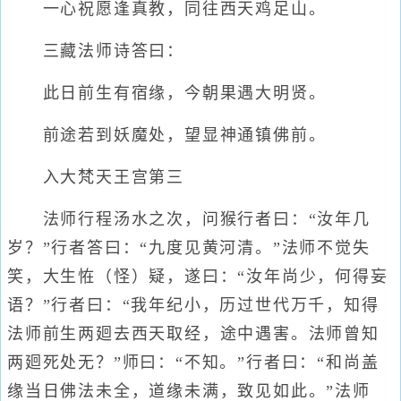
一心祝愿逢真教，同往西天鸡足山。
三藏法师诗答曰：
此日前生有宿缘，今朝果遇大明贤。
前途若到妖魔处，望显神通镇佛前。
入大梵天王宫第三
法师行程汤水之次，问猴行者曰：“汝年几
岁？”行者答曰：“九度见黄河清。”法师不觉失
笑，大生恠（怪）疑，遂曰：“汝年尚少，何得妄
语？”行者曰：“我年纪小，历过世代万千，知得
法师前生两廻去西天取经，途中遇害。法师曾知
两廻死处无？”师曰：“不知。”行者曰：“和尚盖
缘当日佛法未全，道缘未满，致见如此。”法师