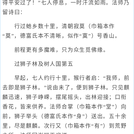
得平安过了！”七人停息，一时汗流如雨。法师乃
留诗曰：
行过虵乡数十里，清朝寂莫（巾箱本作
“莫”，德富氏本不清晰，似作“寞”）号香山。
前程更有多魔难，只为众生觅佛缘。
过狮子林及树人国第五
早起，七人约行十里，猴行者启：“我师，前
去即是狮子林。”说由未了，便到狮子林。只见麒
麟迅速，狮子峥嵘，摆尾摇头，出林迎接；口衔
香花，皆来供养。法师合掌（巾箱本作“堂”）向
前，狮子举头（德富氏本作“身”）送出。五十余
里，尽是麒麟。次行又（巾箱本作“有”）到荒野