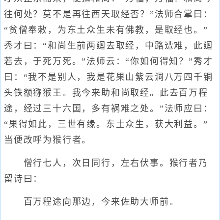
往何处？莫不是再往西天取经否？”法师合掌曰：
“贫僧奉敕，为东土众生未有佛教，是取经也。”
秀才曰：“和尚生前两廻去取经，中路遭难，此廻
若去，于死万死。”法师云：“你如何得知？”秀才
曰：“我不是别人，我是花果山紫云洞八万四千铜
头铁额猕猴王。我今来助和尚取经。此去百万程
途，经过三十六国，多有祸难之处。”法师应曰：
“果得如此，三世有缘。东土众生，获大利益。”
当便改呼为猴行者。
僧行七人，次日同行，左右伏事。猴行者乃
留诗曰：
百万程途向那边，今来佐助大师前。