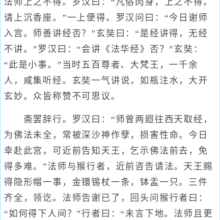
法师上之不得。罗汉曰：“凡俗肉身，上之不得。
请上沉香座。”一上便得。罗汉问曰：“今日谢师
入宫。师善讲经否？”玄奘曰：“是经讲得，无经
不讲。”罗汉曰：“会讲《法华经》否？”玄奘：
“此是小事。”当时五百尊者、大梵王，一千余
人，咸集听经。玄奘一气讲说，如瓶注水，大开
玄妙。众皆称赞不可思议。
斋罢辞行。罗汉曰：“师曾两廻往西天取经，
为佛法未全，常被深沙神作孽，损害性命。今日
幸赴此宫，可近前告知天王，乞示佛法前去，免
得多难。”法师与猴行者，近前咨告请法。天王赐
得隐形帽一事，金镮锡杖一条，钵盂一只。三件
齐全，领讫。法师告谢已了，回头问猴行者曰：
“如何得下人间？”行者曰：“未言下地。法师且更