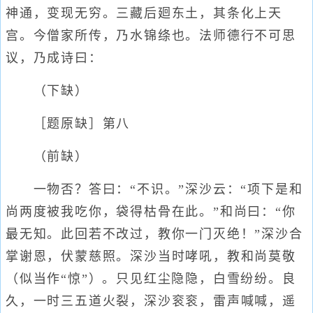
神通，变现无穷。三藏后廻东土，其条化上天
宫。今僧家所传，乃水锦绦也。法师德行不可思
议，乃成诗曰：
（下缺）
［题原缺］第八
（前缺）
一物否？答曰：“不识。”深沙云：“项下是和
尚两度被我吃你，袋得枯骨在此。”和尚曰：“你
最无知。此回若不改过，教你一门灭绝！”深沙合
掌谢恩，伏蒙慈照。深沙当时哮吼，教和尚莫敬
（似当作“惊”）。只见红尘隐隐，白雪纷纷。良
久，一时三五道火裂，深沙衮衮，雷声喊喊，遥