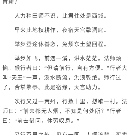
肯耕？
人力种田师不识，此君住处是西城。
早来此地权耕作，夜宿天宫歇洞庭。
举步登途休眷恋，免烦东土望回程。
举步如飞，前遇一溪，洪水茫茫。法师烦
恼。猴行者曰：“但请前行，自有方便。”行者大
叫“天王”一声，溪水断流，洪浪乾绝。师行过
了，合掌擎拳。此是宿缘，天宫助力。
次行又过一荒州，行数十里，憇歇一村。法
师曰：“前去都无人烟，不知是何处所？”行者
曰：“前去借问，休劳叹息。”