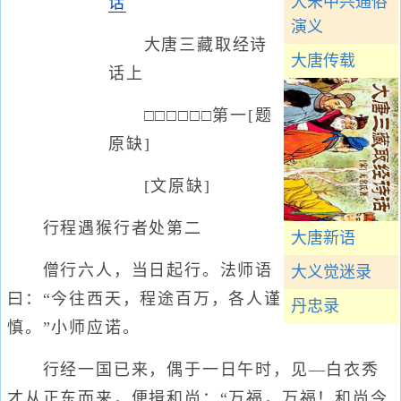
大宋中兴通俗
话
演义
大唐三藏取经诗
大唐传载
话上
□□□□□□第一[题
原缺]
[文原缺]
行程遇猴行者处第二
大唐新语
僧行六人，当日起行。法师语
大义觉迷录
曰：“今往西天，程途百万，各人谨
丹忠录
慎。”小师应诺。
行经一国已来，偶于一日午时，见—白衣秀
才从正东而来，便揖和尚：“万福，万福！和尚今