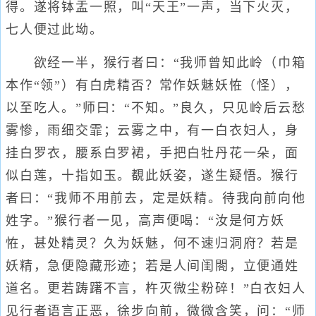
得。遂将钵盂一照，叫“天王”一声，当下火灭，
七人便过此坳。
欲经一半，猴行者曰：“我师曾知此岭（巾箱
本作“领”）有白虎精否？常作妖魅妖恠（怪），
以至吃人。”师曰：“不知。”良久，只见岭后云愁
雾惨，雨细交霏；云雾之中，有一白衣妇人，身
挂白罗衣，腰系白罗裙，手把白牡丹花一朵，面
似白莲，十指如玉。覩此妖姿，遂生疑悟。猴行
者曰：“我师不用前去，定是妖精。待我向前向他
姓字。”猴行者一见，高声便喝：“汝是何方妖
恠，甚处精灵？久为妖魅，何不速归洞府？若是
妖精，急便隐藏形迹；若是人间闺閤，立便通姓
道名。更若踌躇不言，杵灭微尘粉碎！”白衣妇人
见行者语言正恶，徐步向前，微微含笑，问：“师