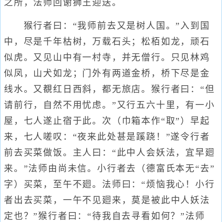
之所，法师回谢狮王迎送。
猴行者曰：“我师前去又是树人国。”入到国
中，尽是千年枯树，万载石头；松栢如龙，顽石
似虎。又见山中有一村寺，并无僧行。只见林鸡
似凤，山犬如龙；门外有两道金桥，桥下尽是金
线水。又覩红日西斜，都无旅店。猴行者曰：“但
请前行，自然不用忧虑。”又行五六十里，有一小
屋，七人遂止宿于此。次（巾箱本作“取”）早起
来，七人嗟叹：“夜来此处甚是蹊跷！”遂令行者
前去买菜做饭。主人曰：“此中人会妖法，宜早廻
来。”法师由尚未信。小行者去（德富氏本无“去”
字）买菜，至午不廻。法师曰：“烦恼我心！小行
者出去买菜，一午不见廻来，莫是被此中人妖法
定也？”猴行者曰：“待我自去寻看如何？”法师