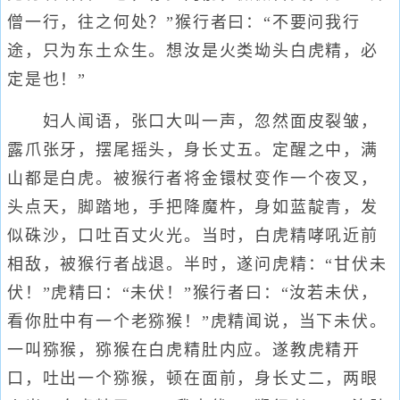
僧一行，往之何处？”猴行者曰：“不要问我行
途，只为东土众生。想汝是火类坳头白虎精，必
定是也！”
妇人闻语，张口大叫一声，忽然面皮裂皱，
露爪张牙，摆尾摇头，身长丈五。定醒之中，满
山都是白虎。被猴行者将金镮杖变作一个夜叉，
头点天，脚踏地，手把降魔杵，身如蓝靛青，发
似硃沙，口吐百丈火光。当时，白虎精哮吼近前
相敌，被猴行者战退。半时，遂问虎精：“甘伏未
伏！”虎精曰：“未伏！”猴行者曰：“汝若未伏，
看你肚中有一个老猕猴！”虎精闻说，当下未伏。
一叫猕猴，猕猴在白虎精肚内应。遂教虎精开
口，吐出一个猕猴，顿在面前，身长丈二，两眼