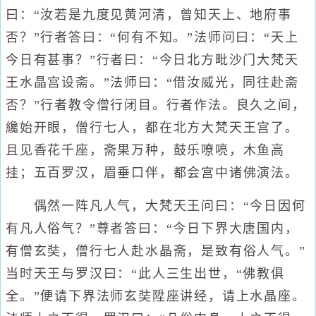
曰：“汝若是九度见黄河清，曾知天上、地府事
否？”行者答曰：“何有不知。”法师问曰：“天上
今日有甚事？”行者曰：“今日北方毗沙门大梵天
王水晶宫设斋。”法师曰：“借汝威光，同往赴斋
否？”行者教令僧行闭目。行者作法。良久之间，
纔始开眼，僧行七人，都在北方大梵天王宫了。
且见香花千座，斋果万种，鼓乐嘹喨，木鱼高
挂；五百罗汉，眉垂口伴，都会宫中诸佛演法。
偶然一阵凡人气，大梵天王问曰：“今日因何
有凡人俗气？”尊者答曰：“今日下界大唐国内，
有僧玄奘，僧行七人赴水晶斋，是致有俗人气。”
当时天王与罗汉曰：“此人三生出世，“佛教俱
全。”便请下界法师玄奘陞座讲经，请上水晶座。