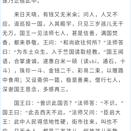
遂乃止宿此中。
来日天晓，有钱又无米籴；问人，人又不
应。逡巡投一国，入其殿宇，只见三岁孩儿无千
无万。国王一见法师七人，甚是信善，满国焚
香，都来恭敬。王问：“和尚欲往何所？”法师答
曰：“为东土众生，入于竺国请取经教。”国王闻
语，合掌虔诚。遂惠白米一硕（读shí，通石，十
斗），珠珍一斗、金钱二千、彩帛二束，以赠路
中食用；又设斋供一筵，极是善美。僧行七人，
深谢国王恩念，多感再三。
国王曰：“曾识此国否？”法师答：“不识。”
国王曰：“此去西天不远。”法师又问：“臣启大
王：此中人民得恁地性硬，街市往来，叫也不