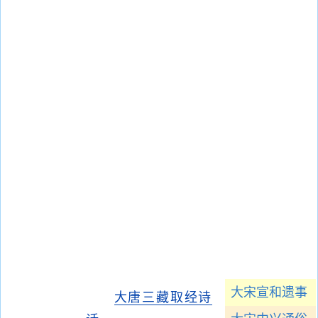
大宋宣和遗事
大唐三藏取经诗