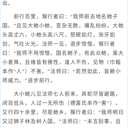
出。
前行百里，猴行者曰：“我师前去地名虵子
国。”且见大虵小虵，变杂无数，攘乱纷纷。大虵
头高丈六，小虵头高八尺，怒眼如灯，张牙如
剑，气吐火光。法师一见，退步惊惶。猴行者
曰：“我师不用惊惶。国名虵子，有此众虵，虽大
小差殊，且缘皆有佛性，逢人不伤，见物（巾箱
本作“人”）不害。”法师曰：“若然如此，皆赖小
师威力。”进步前行。
大小虵儿见法师七人前来，其蛇尽皆避路，
闭目低头，人过一无所伤（德富氏本作“害”）。
又行四十余里，尽是虵乡。猴行者曰：“我师明日
又过狮子林及树人国。”法师曰：“未言别事，且