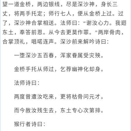
望一道金桥，两边银线，尽是深沙神，身长三
丈，将两手托定；师行七人，便从金桥上过。过
了，深沙神合掌相送。法师曰：“谢汝心力。我廻
东土，奉答前恩。从今去更莫作罪。”两岸骨肉，
合掌顶礼，唱喏连声。深沙前来解吟诗曰：
一堕深沙五百春，浑家眷属受灾殃。
金桥手托从师过，乞荐幽神化却身。
法师诗曰：
两度曾遭汝吃来，更将枯骨问元才。
而今赦汝残生去，东土专心次第排。
猴行者诗曰：