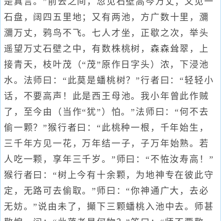
是真言。”前去之间，忽见石壁高芩万丈；又见一
石盘，阔四五里地；又有两池，方广数十里，瀰
瀰万丈，鸦鸟不飞。七人才坐，正歇之次，举头
遥望万丈石壁之中，有数株桃树，森森耸翠，上
接青天，枝叶茂（“茂”原作日字头）浓，下浸池
水。法师曰：“此莫是蟠桃树？”行者曰：“轻轻小
话，不要高声！此是西王母池。我小年曾此作贼
了，至今由（当作“犹”）怕。”法师曰：“何不去
偷一颗？”猴行者曰：“此桃种一根，千年始生，
三千年方见一花，万年结一子，子万年始熟。若
人吃一颗，享年三千岁。”师曰：“不恠汝寿高！”
猴行者曰：“树上今有十余颗，为地神专在彼此守
定，无路可去偷取。”师曰：“你神通广大，去必
无妨。”说由未了，攧下三颗蟠桃入池中去。师甚