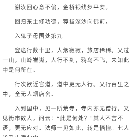
谢汝回心意不偏，金桥银线步平安。
回归东土修功德，荐拔深沙向佛前。
入鬼子母国处第九
登途行数十里，人烟寂寂，旅店稀稀。又过
一山，山岭崔嵬，人行不到，鸦鸟不飞，未知此
中是何所在。
行次欲近官道，道中更无人行。又行百里之
中，全无人烟店舍。
入到国中，见一所荒寺，寺内亦无僧行。又
见街市数人，问云：“此是何处？”其人不言不
语，更无应对。法师一见如此，转是恓惶。七人