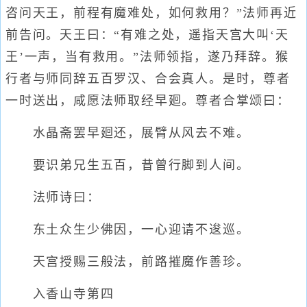
咨问天王，前程有魔难处，如何救用？”法师再近
前告问。天王曰：“有难之处，遥指天宫大叫‘天
王’一声，当有救用。”法师领指，遂乃拜辞。猴
行者与师同辞五百罗汉、合会真人。是时，尊者
一时送出，咸愿法师取经早廻。尊者合掌颂曰：
水晶斋罢早廻还，展臂从风去不难。
要识弟兄生五百，昔曾行脚到人间。
法师诗曰：
东土众生少佛因，一心迎请不逡巡。
天宫授赐三般法，前路摧魔作善珍。
入香山寺第四