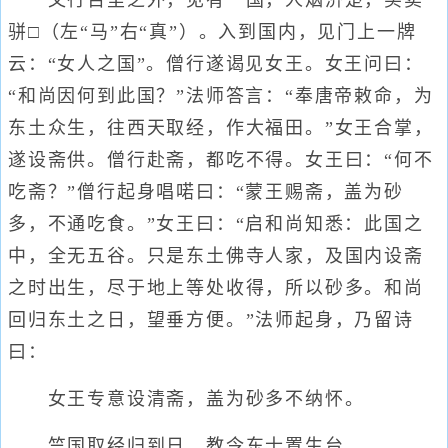
又行百里之外，见有一国，人烟济楚，买卖
骈□（左“马”右“真”）。入到国内，见门上一牌
云：“女人之国”。僧行遂谒见女王。女王问曰：
“和尚因何到此国？”法师答言：“奉唐帝敕命，为
东土众生，往西天取经，作大福田。”女王合掌，
遂设斋供。僧行赴斋，都吃不得。女王曰：“何不
吃斋？”僧行起身唱喏曰：“蒙王赐斋，盖为砂
多，不通吃食。”女王曰：“启和尚知悉：此国之
中，全无五谷。只是东土佛寺人家，及国内设斋
之时出生，尽于地上等处收得，所以砂多。和尚
回归东土之日，望垂方便。”法师起身，乃留诗
曰：
女王专意设清斋，盖为砂多不纳怀。
竺国取经归到日，教令东士置生台。