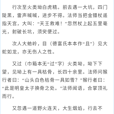
行次至火类坳白虎精。前去遇一大坑，四门
陡黑，雷声喊喊，进步不得。法师当把金镮杖遥
指天宫，大叫：“天王救难！”忽然杖上起五里毫
光，射破长坑，须臾便过。
次人大虵岭，目（德富氏本本作“且”）见大
蛇如龙，亦无伤人之性。
又过（巾箱本无“过”字）火类坳，坳下下
望，见坳上有一具枯骨，长四十余里。法师问猴
行者曰：“山头白色枯骨一具如雪？”猴行者曰：
“此是明皇太子换骨之处。”法师闻语，合掌顶礼
而行。
又忽遇一道野火连天，大生烟焰，行去不