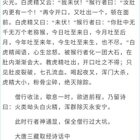
火光。白虎精又云：“我未伏！”猴行者曰：“汝肚
内更有一个！”再令开口，又吐出一个，顿在面
前。白虎精又曰：“未伏！”猴行者曰：“你肚中无
千无万个老猕猴，今日吐至来日，今月吐至后
月，今年吐至来年，今生吐至来生，也不尽。”白
虎精闻语，心生忿怒。被猴行者化一团大石，在
肚内渐渐会大。教虎精吐出，开口吐之不得；只
见肚皮裂破，七孔流血。喝起夜叉，浑门大杀，
虎精大小，粉骨尘碎，绝灭除踪。
僧行收法，歇息一时，欲进前程，乃留诗
曰：火类坳头白火精，浑群除灭永安宁。
此时行者神通显，保全僧行过大坑。
大唐三藏取经诗话中