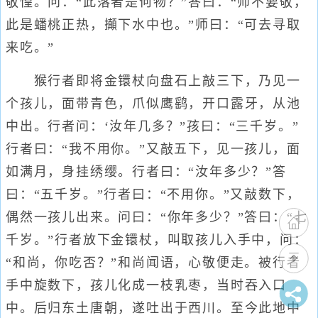
敬惶。问：“此落者是何物？”答曰：“师不要敬，
此是蟠桃正热，攧下水中也。”师曰：“可去寻取
来吃。”
猴行者即将金镮杖向盘石上敲三下，乃见一
个孩儿，面带青色，爪似鹰鹞，开口露牙，从池
中出。行者问：‘汝年几多？”孩曰：“三千岁。”
行者曰：“我不用你。”又敲五下，见一孩儿，面
如满月，身挂绣缨。行者曰：“汝年多少？”答
曰：“五千岁。”行者曰：“不用你。”又敲数下，
偶然一孩儿出来。问曰：“你年多少？”答曰：“七
千岁。”行者放下金镮杖，叫取孩儿入手中，问：
“和尚，你吃否？”和尚闻语，心敬便走。被行者
手中旋数下，孩儿化成一枝乳枣，当时吞入口
中。后归东土唐朝，遂吐出于西川。至今此地中