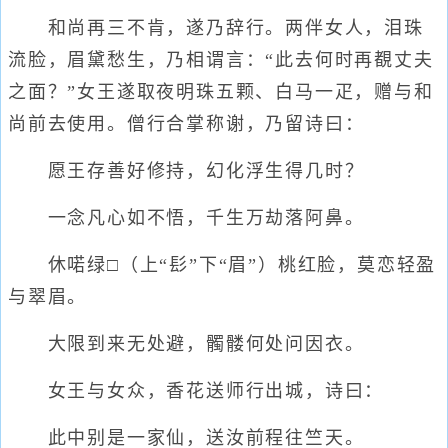
和尚再三不肯，遂乃辞行。两伴女人，泪珠
流脸，眉黛愁生，乃相谓言：“此去何时再覩丈夫
之面？”女王遂取夜明珠五颗、白马一疋，赠与和
尚前去使用。僧行合掌称谢，乃留诗曰：
愿王存善好修持，幻化浮生得几时？
一念凡心如不悟，千生万劫落阿鼻。
休喏绿□（上“髟”下“眉”）桃红脸，莫恋轻盈
与翠眉。
大限到来无处避，髑髅何处问因衣。
女王与女众，香花送师行出城，诗曰：
此中别是一家仙，送汝前程往竺天。