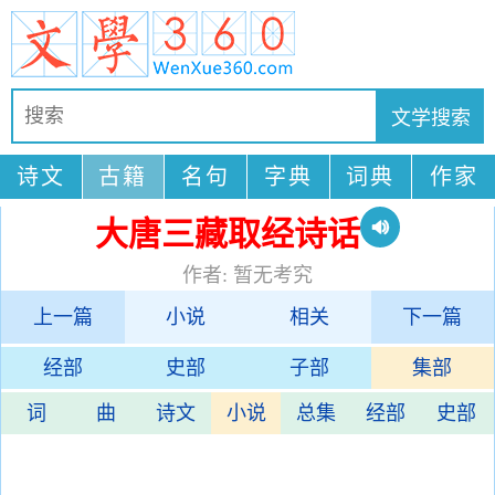
诗文
古籍
名句
字典
词典
作家
大唐三藏取经诗话
作者: 暂无考究
上一篇
小说
相关
下一篇
经部
史部
子部
集部
词
曲
诗文
小说
总集
经部
史部