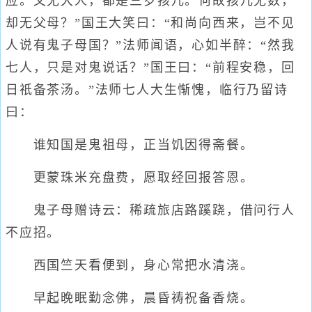
应。又无大人，都是三岁孩儿。何故孩儿无数，
却无父母？”国王大笑曰：“和尚向西来，岂不见
人说有鬼子母国？”法师闻语，心如半醉：“然我
七人，只是对鬼说话？”国王曰：“前程安稳，回
日祇备茶汤。”法师七人大生惭愧，临行乃留诗
曰：
谁知国是鬼祖母，正当饥因得斋餐。
更蒙珠米充盘费，愿取经回报答恩。
鬼子母赠诗云：稀疏旅店路蹊跷，借问行人
不应招。
西国竺天看便到，身心常把水清浇。
早起晚眠勤念佛，晨昏祷祝备香烧。