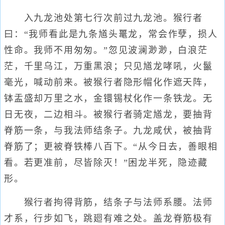
入九龙池处第七行次前过九龙池。猴行者
曰：“我师看此是九条馗头鼍龙，常会作孽，损人
性命。我师不用匆匆。”忽见波澜渺渺，白浪茫
茫，千里乌江，万重黑浪；只见馗龙哮吼，火鬣
毫光，喊动前来。被猴行者隐形帽化作遮天阵，
钵盂盛却万里之水，金镮锡杖化作一条铁龙。无
日无夜，二边相斗。被猴行者骑定馗龙，要抽背
脊筋一条，与我法师结条子。九龙咸伏，被抽背
脊筋了；更被脊铁棒八百下。“从今日去，善眼相
看。若更准前，尽皆除灭！”困龙半死，隐迹藏
形。
猴行者拘得背筋，结条子与法师系腰。法师
才系，行步如飞，跳廻有难之处。盖龙脊筋极有