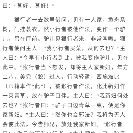
曰：“甚好，甚好！”
猴行者一去数里借问，见有一人家，鱼舟系
树，门挂蓑衣。然小行者被他作法，变作一个驴
儿，吊在厅前。驴儿见猴行者来，非常叫噉。猴
行者便问主人：“我小行者买菜，从何去也？”主
人曰：“今早有小行者到此，被我变作驴儿，见在
此中。”猴行者当下怒发，却将主人家新妇，年方
二八，美皃（貌）过人，行动轻盈，西施难比
（巾箱本作“此”），被猴行者作法，化此新妇作
一束青草，放在驴子口伴。主人曰：“我新妇何处
去也？”猴行者曰：“驴子口边青草一束，便是你
家新妇。”主人曰：“然你也会邪法？我将为无人
会使此法。今告师兄，放还我家新妇。”猴行者