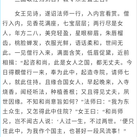
女王见诗，遂诏法师一行，入内宫看赏。僧
行入内，见香花满座，七宝层层；两行尽是女
人，年方二八，美皃轻盈，星眼柳眉，朱唇榴
齿，桃脸蝉发，衣服光鲜，语话柔和，世间无
此。一见僧行入来，满面含笑，低眉促黛，近前
相揖：“起咨和尚，此是女人之国，都无丈夫。今
日得覩僧行一来，奉为此中，起造寺院，请师七
人，就此住持。且缘合国女人，早起晚来，入寺
烧香，闻经听法，种植善根；又且得见丈夫，夙
世因缘。不知和尚意旨如何？”法师曰：“我为东
土众生，又怎得此中住院？”女王曰：“和尚师
兄，岂不闻古人说：‘人过一生，不过两世。’便只
住此中，为我作个国主，也甚好一段风流事！”