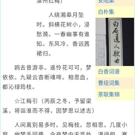
安陆集
潭州红梅）
白朴集
人绕湘皋月坠
时。斜横花树小，浸
愁漪。一春幽事有谁
知。东风冷、香远茜
裙归。
鸥去昔游非。遥怜花可可，梦
白香词谱
依依。九疑云杳断魂啼。相思血，
曹组词集
都沁绿筠枝。
茶联集锦
☆江梅引（丙辰之冬，予留梁
溪，将诣淮而不得，因梦思以述志）
人间离别易多时。见梅枝。忽相思。几度小
窗，幽梦手同携。今夜梦中无觅处，漫徘徊。寒