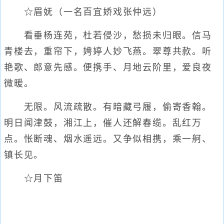
☆眉妩（一名百宜娇戏张仲远）
看垂杨连苑，杜若侵沙，愁损未归眼。信马
青楼去，重帘下，娉婷人妙飞燕。翠尊共款。听
艳歌、郎意先感。便携手、月地云阶里，爱良夜
微暖。
无限。风流疏散。有暗藏弓履，偷寄香翰。
明日闻津鼓，湘江上，催人还解春缆。乱红万
点。怅断魂、烟水遥远。又争似相携，乘一舸、
镇长见。
☆月下笛