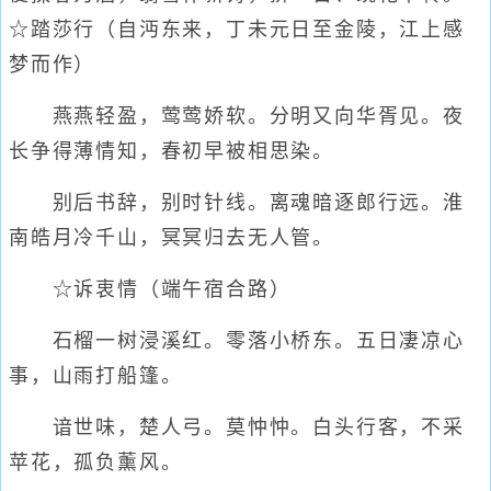
☆踏莎行（自沔东来，丁未元日至金陵，江上感
梦而作）
燕燕轻盈，莺莺娇软。分明又向华胥见。夜
长争得薄情知，春初早被相思染。
别后书辞，别时针线。离魂暗逐郎行远。淮
南皓月冷千山，冥冥归去无人管。
☆诉衷情（端午宿合路）
石榴一树浸溪红。零落小桥东。五日凄凉心
事，山雨打船篷。
谙世味，楚人弓。莫忡忡。白头行客，不采
苹花，孤负薰风。