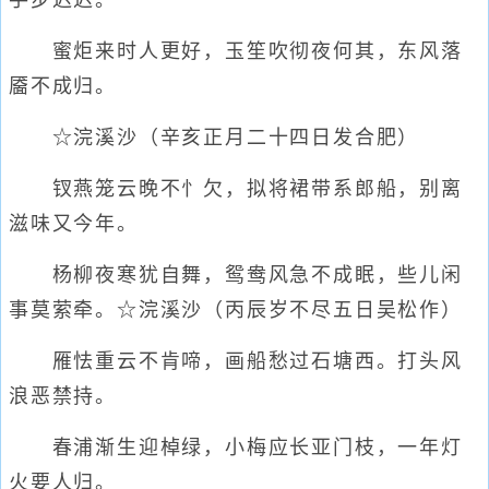
手步迟迟。
蜜炬来时人更好，玉笙吹彻夜何其，东风落
靥不成归。
☆浣溪沙（辛亥正月二十四日发合肥）
钗燕笼云晚不忄欠，拟将裙带系郎船，别离
滋味又今年。
杨柳夜寒犹自舞，鸳鸯风急不成眠，些儿闲
事莫萦牵。☆浣溪沙（丙辰岁不尽五日吴松作）
雁怯重云不肯啼，画船愁过石塘西。打头风
浪恶禁持。
春浦渐生迎棹绿，小梅应长亚门枝，一年灯
火要人归。