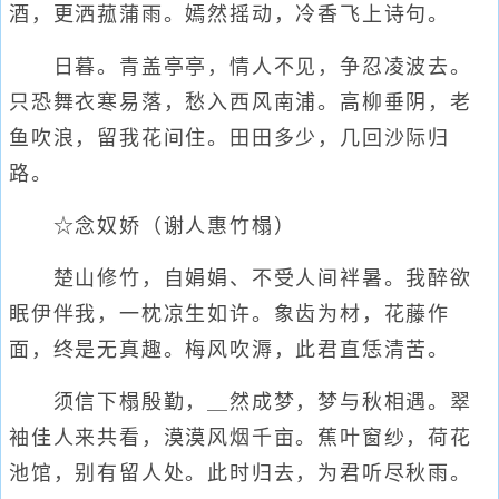
酒，更洒菰蒲雨。嫣然摇动，冷香飞上诗句。
日暮。青盖亭亭，情人不见，争忍凌波去。
只恐舞衣寒易落，愁入西风南浦。高柳垂阴，老
鱼吹浪，留我花间住。田田多少，几回沙际归
路。
☆念奴娇（谢人惠竹榻）
楚山修竹，自娟娟、不受人间袢暑。我醉欲
眠伊伴我，一枕凉生如许。象齿为材，花藤作
面，终是无真趣。梅风吹溽，此君直恁清苦。
须信下榻殷勤，＿然成梦，梦与秋相遇。翠
袖佳人来共看，漠漠风烟千亩。蕉叶窗纱，荷花
池馆，别有留人处。此时归去，为君听尽秋雨。