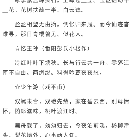
摩挲紫盖峰头石。上瞰苍＿立。玉盘摇动半
＿花。花树扶疏一半、白云遮。
盈盈相望无由摘。惆怅归来屐。而今仙迹杳
难寻。那日青楼曾见、似花人。
☆忆王孙（番阳彭氏小楼作）
冷红叶叶下塘秋。长与行云共一舟。零落江
南不自由。两绸缪。料得吟鸾夜夜愁。
☆少年游（戏平甫）
双螺未合，双蛾先敛，家在碧云西。别母情
怀，随郎滋味，桃叶渡江时。
扁舟载了，匆匆归去，今夜泊前溪。杨柳津
头，梨花墙外，心事两人知。