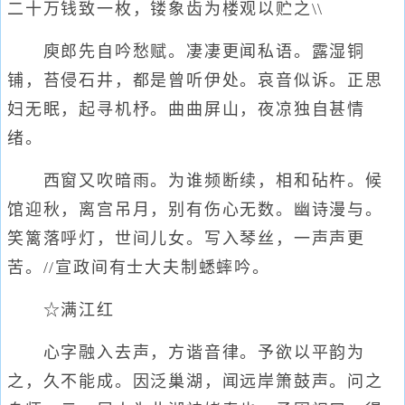
二十万钱致一枚，镂象齿为楼观以贮之\\
庾郎先自吟愁赋。凄凄更闻私语。露湿铜
铺，苔侵石井，都是曾听伊处。哀音似诉。正思
妇无眠，起寻机杼。曲曲屏山，夜凉独自甚情
绪。
西窗又吹暗雨。为谁频断续，相和砧杵。候
馆迎秋，离宫吊月，别有伤心无数。幽诗漫与。
笑篱落呼灯，世间儿女。写入琴丝，一声声更
苦。//宣政间有士大夫制蟋蟀吟。
☆满江红
心字融入去声，方谐音律。予欲以平韵为
之，久不能成。因泛巢湖，闻远岸箫鼓声。问之