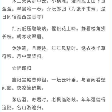
木兰双桨梦中云。小横陈。漫向孤山山下觅
盈盈。翠禽啼一春。☆阮郎归（为张平甫寿，是
日同宿湖西定香寺）
红云低压碧玻璃。惺忪花上啼。静看楼角拂
长枝。朝寒吹翠眉。
休涉笔，且裁诗。年年风絮时。绣衣夜半草
符移。月中双桨归。
☆阮郎归
旌阳宫殿昔徘徊。一坛云叶垂。与君闲看壁
间题。夜凉笙鹤期。
茅店酒，寿君时。老枫临路歧。年年强健得
追随。名山游遍归。