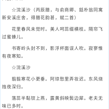
☆浣溪沙（丙辰腊，与俞商卿、銛朴翁同寓
新安溪庄舍，得腊花韵甚，赋二首）
花里春风未觉时。美人呵蕊缀横枝。隔帘飞
过蜜蜂儿。
书寄岭头封不到，影浮杯面误人吹。寂寥惟
有夜寒知。
☆浣溪沙
翦翦寒花小更垂。阿琼愁里弄妆迟。东风烧
烛夜深归。
落蕊半黏钗上燕，露黄斜映鬓边犀。老夫无
味已多时。