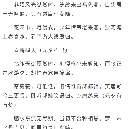
巷陌风光纵赏时。笼纱未出马先嘶。白头居
士无呵殿，只有乘肩小女随。
花满市，月侵衣。少年情事老来悲。沙河塘
上春寒浅，看了游人缓缓归。
☆鹧鸪天（元夕不出）
忆昨天街预赏时。柳慳梅小未教知。而今正
是欢游夕，却怕春寒自掩扉。
帘寂寂，月低低。旧情惟有绛都
词
。芙蓉影
暗三更后，卧听邻娃笑语归。☆鹧鸪天（元夕有
所梦）
肥水东流无尽期。当初不合种相思。梦中未
比丹青见，暗里忽惊山鸟啼。