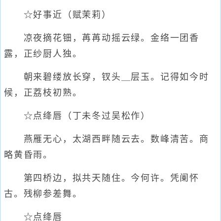
☆好事近（赋茉莉）
凉夜摘花钿，苒苒动摇云绿。金络一团香
露，正纱厨人独。
朝来碧缕放长穿，钗头＿层玉。记得如今时
候，正荔枝初熟。
☆点绛唇（丁未冬过吴松作）
燕雁无心，太湖西畔随云去。数峰清苦。商
略黄昏雨。
第四桥边，拟共天随住。今何许。凭阑怀
古。残柳参差舞。
☆点绛唇