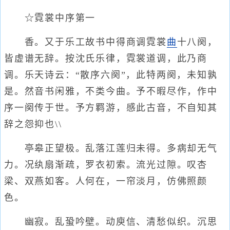
☆霓裳中序第一
香。又于乐工故书中得商调霓裳
曲
十八阕，
皆虚谱无辞。按沈氏乐律，霓裳道调，此乃商
调。乐天诗云：“散序六阕”，此特两阕，未知孰
是。然音书闲雅，不类今曲。予不暇尽作，作中
序一阕传于世。予方羁游，感此古音，不自知其
辞之怨抑也\\
亭皋正望极。乱落江莲归未得。多病却无气
力。况纨扇渐疏，罗衣初索。流光过隙。叹杏
梁、双燕如客。人何在，一帘淡月，仿佛照颜
色。
幽寂。乱蛩吟壁。动庾信、清愁似织。沉思