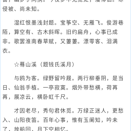
侵被、尚未知。
湿红恨墨浅封题。宝筝空、无雁飞。俊游巷
陌，算空有、古木斜晖。旧约扁舟，心事已成
非。歌罢淮南春草赋，又萋萋。漂零客、泪满
衣。
☆蓦山溪（题钱氏溪月）
与鸥为客。绿野留吟屐。两行柳垂阴，是当
日、仙翁手植。一亭寂寞。烟外带愁横，荷苒
苒，展凉云，横卧虹千尺。
才因老尽，秀句君休觅。万绿正迷人，更愁
入、山阳夜笛。百年心事，惟有玉阑知，吟未
了，放船回，月下空相忆。