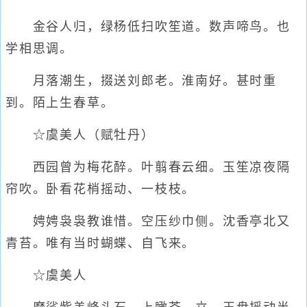
金谷人归，绿杨低扫吹笙道。数声啼鸟。也
学相思调。
月落潮生，掇送刘郎老。淮南好。甚时重
到。陌上生春草。
☆虞美人（赋牡丹）
西园曾为梅花醉。叶翦春云细。玉笙凉夜隔
帘吹。卧看花梢摇动、一枝枝。
娉娉袅袅教谁惜。空压纱巾侧。沈香亭北又
青苔。唯有当时蝴蝶、自飞来。
☆虞美人