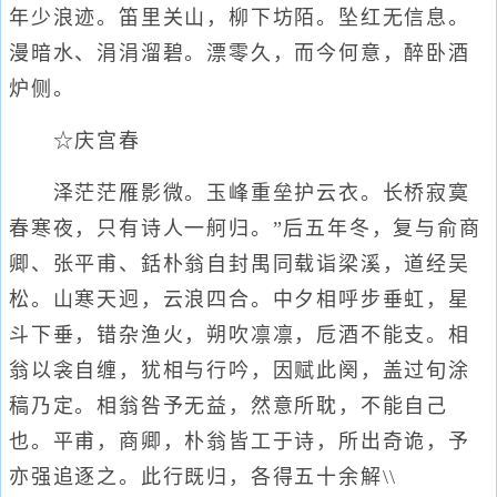
年少浪迹。笛里关山，柳下坊陌。坠红无信息。
漫暗水、涓涓溜碧。漂零久，而今何意，醉卧酒
炉侧。
☆庆宫春
泽茫茫雁影微。玉峰重垒护云衣。长桥寂寞
春寒夜，只有诗人一舸归。”后五年冬，复与俞商
卿、张平甫、銛朴翁自封禺同载诣梁溪，道经吴
松。山寒天迥，云浪四合。中夕相呼步垂虹，星
斗下垂，错杂渔火，朔吹凛凛，卮酒不能支。相
翁以衾自缠，犹相与行吟，因赋此阕，盖过旬涂
稿乃定。相翁咎予无益，然意所耽，不能自己
也。平甫，商卿，朴翁皆工于诗，所出奇诡，予
亦强追逐之。此行既归，各得五十余解\\