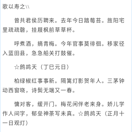
歌以寿之\\
曾共君侯历聘来。去年今日踏莓苔。旌阳宅
里疏疏磬，挂屐枫前草草杯。
呼煮酒，摘青梅。今年官事莫徘徊。移家径
入蓝田县，急急船关打鼓催。
☆鹧鸪天（丁巳元日）
柏绿椒红事事新。隔篱灯影贺年人。三茅钟
动西窗晓，诗鬓无端又一春。
慵对客，缓开门。梅花闲伴老来身。娇儿学
作人间字，郁垒神荼写未真。☆鹧鸪天（正月十
一日观灯）