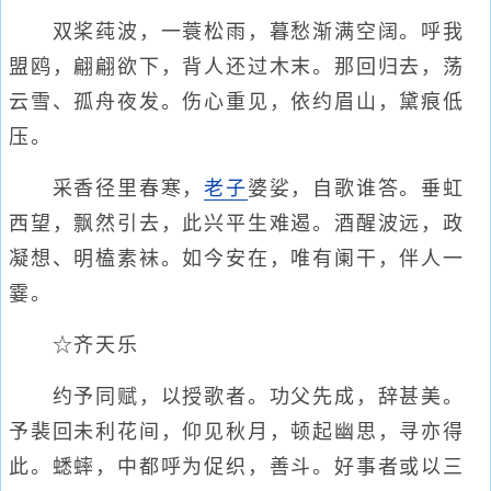
双桨莼波，一蓑松雨，暮愁渐满空阔。呼我
盟鸥，翩翩欲下，背人还过木末。那回归去，荡
云雪、孤舟夜发。伤心重见，依约眉山，黛痕低
压。
采香径里春寒，
老子
婆娑，自歌谁答。垂虹
西望，飘然引去，此兴平生难遏。酒醒波远，政
凝想、明榼素袜。如今安在，唯有阑干，伴人一
霎。
☆齐天乐
约予同赋，以授歌者。功父先成，辞甚美。
予裴回未利花间，仰见秋月，顿起幽思，寻亦得
此。蟋蟀，中都呼为促织，善斗。好事者或以三