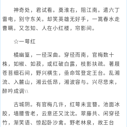
神奇处，君试看。奠淮右，阻江南。遣六丁
雷电，别守东关。却笑英雄无好手，一篙春水走
曹瞒。又怎知、人在小红楼，帘影间。
☆一萼红
橘幽篁，一径深曲。穿径而南，官梅数十
株，如椒、如菽，或红破白露，枝影扶疏。著屐
苍苔细石间，野兴横生，亟命驾登定王台。乱湘
流、入麓山，湘云低昂，湘波容与。兴尽悲来，
醉吟成调\\
古城阴。有官梅几许，红萼未宜簪。池面冰
胶，墙腰雪老，云意还又沈沈。翠藤共、闲穿径
竹，渐笑语、惊起卧沙禽。野老林泉，故王台