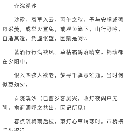
☆浣溪沙
沙露，衰草入云。丙午之秋，予与安甥或荡
舟采菱，或举火罝兔，或观鱼簺下，山行野吟，
自适其适，凭虚怅望，因赋是阙\\
著酒行行满袂风。草枯霜鹘落晴空。销魂都
在夕阳中。
恨入四弦人欲老，梦寻千驿意难通。当时何
似莫匆匆。
☆浣溪沙（巳酉岁客吴兴，收灯夜阖户无
聊，俞商卿呼之共出，因记所见）
春点疏梅雨后枝，翦灯心事峭寒时。市桥携