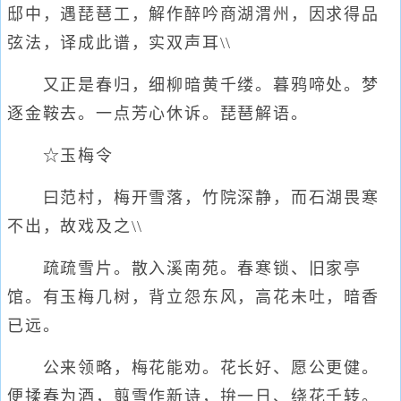
邸中，遇琵琶工，解作醉吟商湖渭州，因求得品
弦法，译成此谱，实双声耳\\
又正是春归，细柳暗黄千缕。暮鸦啼处。梦
逐金鞍去。一点芳心休诉。琵琶解语。
☆玉梅令
曰范村，梅开雪落，竹院深静，而石湖畏寒
不出，故戏及之\\
疏疏雪片。散入溪南苑。春寒锁、旧家亭
馆。有玉梅几树，背立怨东风，高花未吐，暗香
已远。
公来领略，梅花能劝。花长好、愿公更健。
便揉春为酒，翦雪作新诗，拚一日、绕花千转。