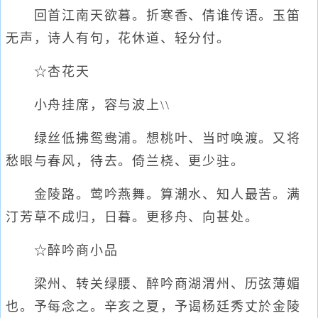
回首江南天欲暮。折寒香、倩谁传语。玉笛
无声，诗人有句，花休道、轻分付。
☆杏花天
小舟挂席，容与波上\\
绿丝低拂鸳鸯浦。想桃叶、当时唤渡。又将
愁眼与春风，待去。倚兰桡、更少驻。
金陵路。莺吟燕舞。算潮水、知人最苦。满
汀芳草不成归，日暮。更移舟、向甚处。
☆醉吟商小品
梁州、转关绿腰、醉吟商湖渭州、历弦薄媚
也。予每念之。辛亥之夏，予谒杨廷秀丈於金陵