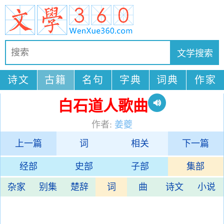
诗文
古籍
名句
字典
词典
作家
白石道人歌曲
作者:
姜夔
上一篇
词
相关
下一篇
经部
史部
子部
集部
杂家
别集
楚辞
词
曲
诗文
小说