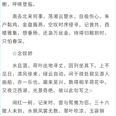
榭，呼唤登临。
南去北来何事，荡湘云楚水，目极伤心。朱
户黏鸡，金盘簇燕，空叹时序侵寻。记曾共、西
楼雅集，想垂杨、还袅万丝金。待得归鞍到时，
只怕春深。
☆念奴娇
水且涸，荷叶出地寻丈，因列坐其下。上不
见日，清风徐来，绿云自动。间于疏处窥见游人
画船，亦一乐也。朅来吴兴，数得相羊荷花中。
又夜泛西湖，光景奇绝。故以此句写之\\
闹红一舸，记来时、尝与鸳鸯为侣。三十六
陂人未到，水佩风裳无数。翠叶吹凉，玉容销