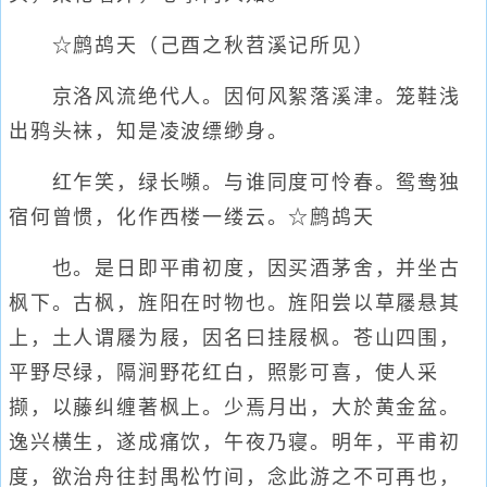
☆鹧鸪天（己酉之秋苕溪记所见）
京洛风流绝代人。因何风絮落溪津。笼鞋浅
出鸦头袜，知是凌波缥缈身。
红乍笑，绿长嚬。与谁同度可怜春。鸳鸯独
宿何曾惯，化作西楼一缕云。☆鹧鸪天
也。是日即平甫初度，因买酒茅舍，并坐古
枫下。古枫，旌阳在时物也。旌阳尝以草屦悬其
上，土人谓屦为屐，因名曰挂屐枫。苍山四围，
平野尽绿，隔涧野花红白，照影可喜，使人采
撷，以藤纠缠著枫上。少焉月出，大於黄金盆。
逸兴横生，遂成痛饮，午夜乃寝。明年，平甫初
度，欲治舟往封禺松竹间，念此游之不可再也，