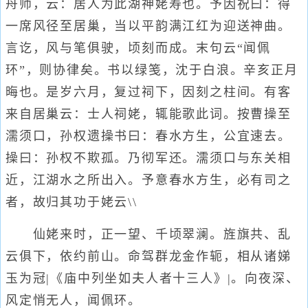
舟师，云：居人为此湖神姥寿也。予因祝曰：得
一席风径至居巢，当以平韵满江红为迎送神曲。
言讫，风与笔俱驶，顷刻而成。末句云“闻佩
环”，则协律矣。书以绿笺，沈于白浪。辛亥正月
晦也。是岁六月，复过祠下，因刻之柱间。有客
来自居巢云：士人祠姥，辄能歌此词。按曹操至
濡须口，孙权遗操书曰：春水方生，公宜速去。
操曰：孙权不欺孤。乃彻军还。濡须口与东关相
近，江湖水之所出入。予意春水方生，必有司之
者，故归其功于姥云\\
仙姥来时，正一望、千顷翠澜。旌旗共、乱
云俱下，依约前山。命驾群龙金作轭，相从诸娣
玉为冠|《庙中列坐如夫人者十三人》|。向夜深、
风定悄无人，闻佩环。