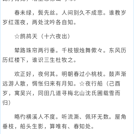
春未绿，鬓先丝。人间别久不成悲。谁教岁
岁红莲夜，两处沈吟各自知。
☆鹧鸪天（十六夜出）
辇路珠帘两行垂。千枝银烛舞僛々。东风历
历红楼下，谁识三生杜牧之。
欢正好，夜何其。明朝春过小桃枝。鼓声渐
远游人散，惆怅归来有月知。☆夜行船（己酉
岁，寓吴兴，同田几道寻梅北山沈氏圃载雪而
归）
略彴横溪人不度。听流澌、佩环无数。屋角
垂枝，船头生影，算唯有、春知处。