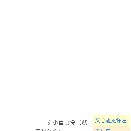
文心雕龙译注
☆小重山令（赋