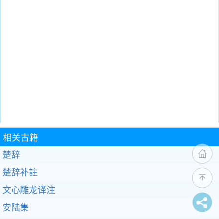
相关古籍
楚辞
楚辞补註
文心雕龙译注
安陆集