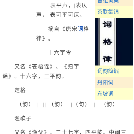
曹组词集
-表平声，|表仄
茶联集锦
声， 表可平可仄。
摘自《唐宋
词
格
律》。
十六字令
又名《苍梧谣》、《归字
词韵简编
谣》。十六字，三平韵。
丹阳词
定格
东坡词
-（韵） |--||-（韵）--|（句） ||--（韵）
渔歌子
又名《渔父》，二十七字，四平韵。中间三