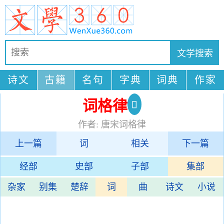
诗文
古籍
名句
字典
词典
作家
词格律
作者: 唐宋词格律
上一篇
词
相关
下一篇
经部
史部
子部
集部
杂家
别集
楚辞
词
曲
诗文
小说