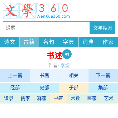
诗文
古籍
名句
字典
词典
作家
书述
作者:
李煜
上一篇
书画
相关
下一篇
经部
史部
子部
集部
谱录
儒家
释家
书画
术数
医家
艺术