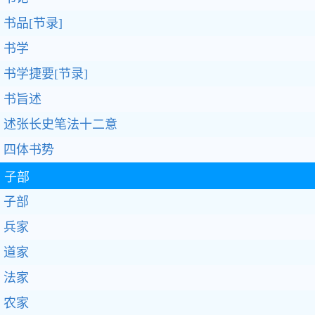
书品[节录]
书学
书学捷要[节录]
书旨述
述张长史笔法十二意
四体书势
子部
子部
兵家
道家
法家
农家