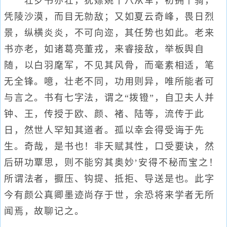
壮岁书亦壮，犹嫖姚十八从军，初拥千骑，
凭陵沙漠，而目无勍敌；又如夏云奇峰，畏日烈
景，纵横炎炎，不可向迩，其任势也如此。老来
书亦老，如诸葛亮董戎，来睿接敌，举板舆自
随，以白羽麾军，不见其风骨，而毫素相适，笔
无全锋。噫，壮老不同，功用则异，唯所能者可
与言之。书有七字法，谓之“拨镫”，自卫夫人并
钟、王，传授于欧、颜、褚、陆等，流传于此
日，然世人罕知其道者。孤以幸会得受诲于先
生。奇哉，是书也！非天赋其性，口受要诀，然
后研功覃思，则不能穷其奥妙’安得不秘而宝之！
所谓法者，擫压、钩提、抵拒、导送是也。此字
今有颜公真卿墨迹尚存于世，余恐将来学者无所
闻焉，故聊记之。