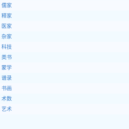
儒家
释家
医家
杂家
科技
类书
蒙学
谱录
书画
术数
艺术