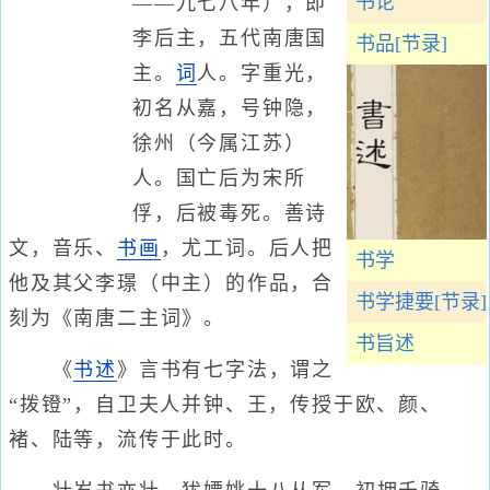
书论
——九七八年），即
李后主，五代南唐国
书品[节录]
主。
词
人。字重光，
初名从嘉，号钟隐，
徐州（今属江苏）
人。国亡后为宋所
俘，后被毒死。善诗
文，音乐、
书画
，尤工词。后人把
书学
他及其父李璟（中主）的作品，合
书学捷要[节录]
刻为《南唐二主词》。
书旨述
《
书述
》言书有七字法，谓之
“拨镫”，自卫夫人并钟、王，传授于欧、颜、
褚、陆等，流传于此时。