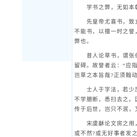
学书之弊，无如本朝
先皇帝尤喜书，致立
不能书，以擅一时之誉
弊也。
昔人论草书，谓张伯
留碍。故誉者云：“应
岂草之本旨哉?正须翰
士人于字法，若少加
不学臆断，悉扫去之。
传于后世，岂只不泯，
宋虞龢论文房之用，
或不然?或无好事者发