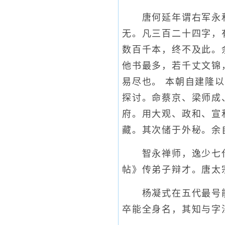
唐何延年谓右军永和
无。凡三百二十四字，
数百千本，终不及此。
他书最多，若千丈文锦
易尽也。 本朝自建隆
探讨。命蔡京、梁师成
府。用大观、政和、宣
藏。其次储于外秘。余
智永禅师，逸少七代
帖》传弟子辩才。唐太
杨凝式在五代最号能书
卒能全身名，其知与字