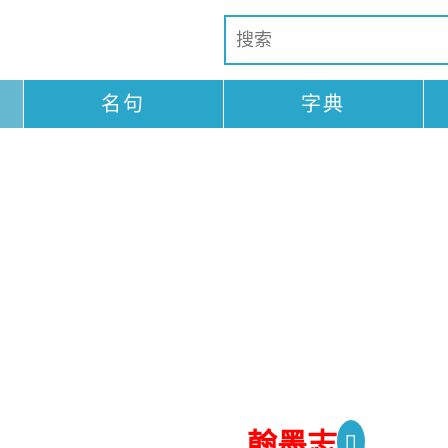
名句
字典
翰墨志