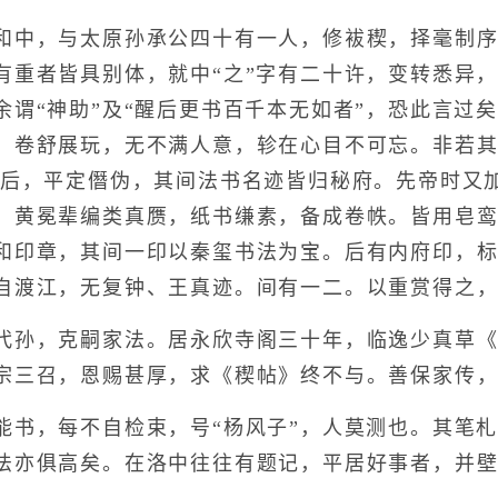
中，与太原孙承公四十有一人，修袚稧，择毫制序
有重者皆具别体，就中“之”字有二十许，变转悉异
余谓“神助”及“醒后更书百千本无如者”，恐此言过
，卷舒展玩，无不满人意，轸在心目不可忘。非若
以后，平定僭伪，其间法书名迹皆归秘府。先帝时又
、黄冕辈编类真赝，纸书缣素，备成卷帙。皆用皂
和印章，其间一印以秦玺书法为宝。后有内府印，
自渡江，无复钟、王真迹。间有一二。以重赏得之
孙，克嗣家法。居永欣寺阁三十年，临逸少真草《
宗三召，恩赐甚厚，求《稧帖》终不与。善保家传
，每不自检束，号“杨风子”，人莫测也。其笔札
法亦俱高矣。在洛中往往有题记，平居好事者，并