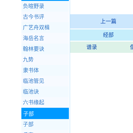
负暄野录
古今书评
上一篇
广艺舟双楫
经部
海岳名言
谱录
翰林要诀
九势
隶书体
临池管见
临池诀
六书缘起
子部
子部