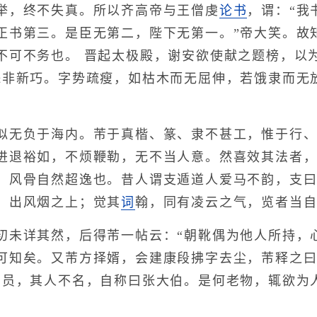
举，终不失真。所以齐高帝与王僧虔
论书
，谓：“我
正书第三。是臣无第二，陛下无第一。”帝大笑。故
不可不务也。 晋起太极殿，谢安欲使献之题榜，以
殊非新巧。字势疏瘦，如枯木而无屈伸，若饿隶而无
无负于海内。芾于真楷、篆、隶不甚工，惟于行、
进退裕如，不烦鞭勒，无不当人意。然喜效其法者
，风骨自然超逸也。昔人谓支遁道人爱马不韵，支曰
，出风烟之上；觉其
词
翰，同有凌云之气，览者当
详其然，后得芾一帖云：“朝靴偶为他人所持，心
可知矣。又芾方择婿，会建康段拂字去尘，芾释之曰
剩员，其人不名，自称曰张大伯。是何老物，辄欲为