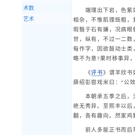
术数
端璞出下岩，色紫如猪
艺术
相杂，不惟肌理既粗，
瑕翳于石有嫌，况病眼
世，纵有，不过一二数
每作字，因欲鼓动士类
略不为意?果时移事异
《
评书
》谓羊欣书
薛绍彭尝戏米曰：“公
本朝承五季之后，无
绝无秀异。至熙丰以后
翻，各有趣向。然家鸡
前人多能正书而后草