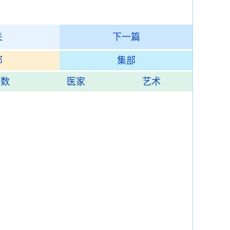
关
下一篇
部
集部
术数
医家
艺术