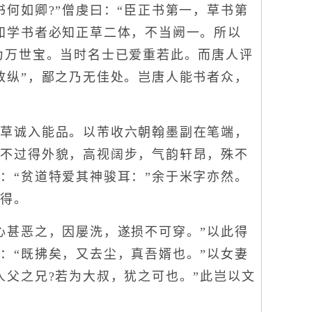
书何如卿?”僧虔曰：“臣正书第一，草书第
知学书者必知正草二体，不当阙一。所以
为万世宝。当时名士已爱重若此。而唐人评
放纵”，鄙之乃无佳处。岂唐人能书者众，
草诚入能品。以芾收六朝翰墨副在笔端，
，不过得外貌，高视阔步，气韵轩昂，殊不
：“贫道特爱其神骏耳：”余于米字亦然。
自得。
甚恶之，因屡洗，遂损不可穿。”以此得
：“既拂矣，又去尘，真吾婿也。”以女妻
人父之兄?若为大叔，犹之可也。”此岂以文