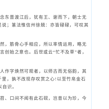
。
念东晋渡江后，犹有王、谢而下，朝士无
吴说；篆法惟信州徐兢：亦皆碌碌，可叹其
然，筋骨心手相应，所以率情运用，略无
言创始之意也。后世或云“忙不及草”者，
人作字焕然可观者，以师古而无俗韵，其
千里，孰不改现存叹赏之心!以至竹帛金石
以自识。
苕、口间不闻有此石砚，岂昔以为珍，今