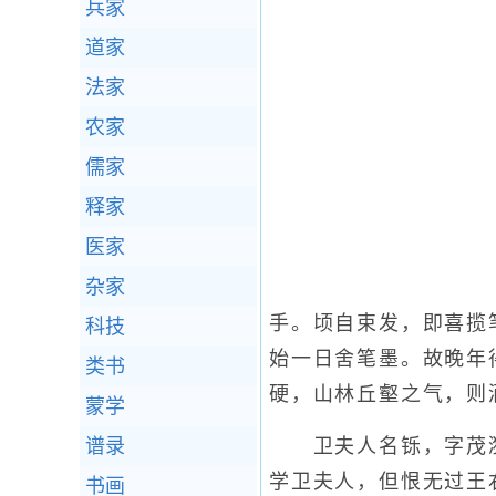
兵家
道家
法家
农家
儒家
释家
医家
杂家
手。顷自束发，即喜揽
科技
始一日舍笔墨。故晚年
类书
硬，山林丘壑之气，则
蒙学
谱录
卫夫人名铄，字茂漪，
学卫夫人，但恨无过王
书画