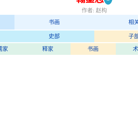
作者: 赵构
书画
相
史部
子
儒家
释家
书画