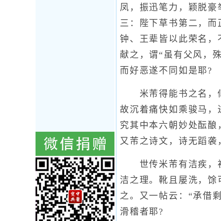
凤，振迅笔力，颖脱豪
三：陛下草书第二，而
钟、王辈皆以此荣名，
献之，谓“虽有父风，
而好恶遂不同如是耶?
米芾得能书之名，似
故沉着痛快如乘骏马，
究其中本六朝妙处酝酿
又芾之诗文，诗无蹈袭
世传米芾有洁疾，初未
洁之理。靴且屡洗，馀
之。又一帖云：“承借
滑稽者耶?