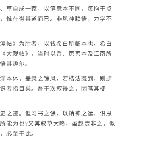
、草自成一家，以笔意本不同，每拘于点
塞，惟在得其道而已。非风神颖悟，力学不
潭帖》为胜者，以钱希白所临本也。希白
、《大观帖》，当时以晋、唐善本及江南所
者悟其趣尔。
渝本体，盖隶之馀风。若楷法既到，则肆
入识者指目矣。吾于次叙得之，因笔其梗
史之迹。但习书之馀，以精神之运，识思
所能为也?又其叙草大略，虽赵壹非之，似
法，必至于此。