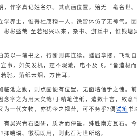
，作字真记姓名尔。其点画位置，殆无一毫名世
学养士，惟得杜唐稽一人，馀皆体仿了无神气。因
，彬彬盛哉!至若绍兴以来，杂书、游丝书，惟钱塘
英以一笔书之，行断则再连续。蟠屈拿攫，飞动自
指宣事，如矢发机，霆不暇激，电不及飞。”皆造极而
动若驰，落纸云烟，方佳耳。
临池之勤，则点画便有位置，无面墙信手之愧。前
因念字之为用大矣哉!于精笔佳纸，遣数十言，致意
又为一代文物，亦犹今之视昔，可不务乎?偶
试笔
书
有吴兴青石圆研，质滑而停墨，殊胜南方瓦石。今
之?抑端璞、徽砚既用，则此石为世所略。