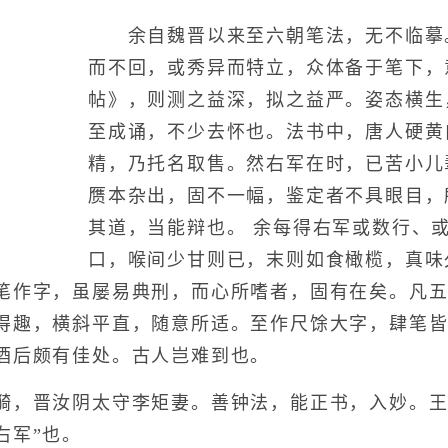
余自魏晋以来至六朝笔法，无不临摹
而不回，或秀异而特立，众体备于笔下，
帖》，则测之益深，拟之益严。姿态横生
至成诵，不少去怀也。法书中，唐人硬黄
精，乃托名取售。然右军在时，已苦小儿
赝本杂出，固不一幅，鉴定者不具眼目，
其道，当能辩也。 余每得右军或数行、
口，喉间少甘则已，末则如食橄榄，真味
笔作字，虽屡易典刑，而心所嗜者，固有在矣。凡
得趣，横斜平直，随意所适。至作尺馀大字，肆笔
酒后颇有佳处。古人岂难到也。
晋汝阴太守李矩妻。善钟法，能正书，入妙。王
右军”也。