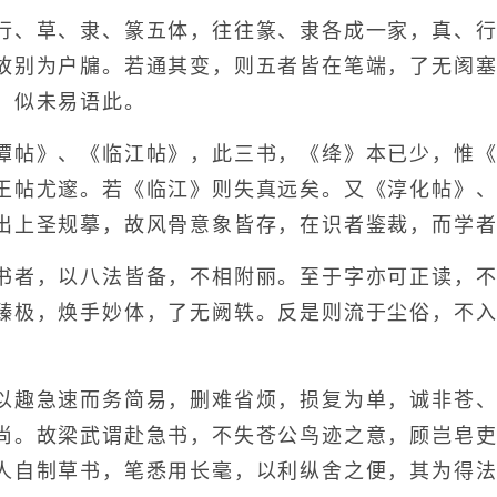
、草、隶、篆五体，往往篆、隶各成一家，真、行
故别为户牖。若通其变，则五者皆在笔端，了无阂
。似未易语此。
帖》、《临江帖》，此三书，《绛》本已少，惟《
王帖尤邃。若《临江》则失真远矣。又《淳化帖》
出上圣规摹，故风骨意象皆存，在识者鉴裁，而学
者，以八法皆备，不相附丽。至于字亦可正读，不
臻极，焕手妙体，了无阙轶。反是则流于尘俗，不
趣急速而务简易，删难省烦，损复为单，诚非苍、
尚。故梁武谓赴急书，不失苍公鸟迹之意，顾岂皂吏
人自制草书，笔悉用长毫，以利纵舍之便，其为得