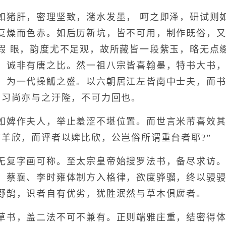
肝，密理坚致，潴水发墨， 呵之即泽，研试则如
复燥而色赤。如后历新坑，皆不可用，制作既俗，
假 眼，韵度尤不足观，故所藏皆一段紫玉，略无点
，诚非有唐之比。然一祖八宗皆喜翰墨，特书大书
，为一代操觚之盛。以六朝居江左皆南中士夫，而书
，习尚亦与之汙隆，不可力回也。
如婢作夫人，举止羞涩不堪位置。而世言米芾喜效
效羊欣，而评者以婢比欣，公岂俗所谓重台者耶?”
复字画可称。至太宗皇帝始搜罗法书，备尽求访。
，蔡襄、李时雍体制方入格律，欲度骅骝，终以骎
野鹄，识者自有优劣，犹胜泯然与草木俱腐者。
书，盖二法不可不兼有。正则端雅庄重，结密得体