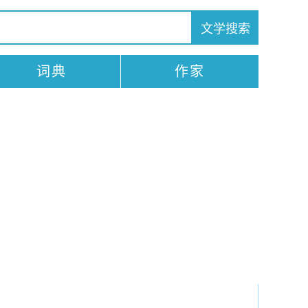
词典
作家