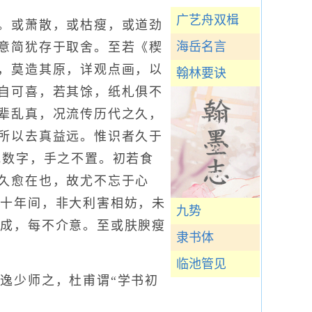
广艺舟双楫
。或萧散，或枯瘦，或道劲
海岳名言
意简犹存于取舍。至若《稧
，莫造其原，详观点画，以
翰林要诀
自可喜，若其馀，纸札俱不
辈乱真，况流传历代之久，
所以去真益远。惟识者久于
或数字，手之不置。初若食
久愈在也，故尤不忘于心
五十年间，非大利害相妨，未
九势
皆成，每不介意。至或肤腴瘦
隶书体
临池管见
逸少师之，杜甫谓“学书初