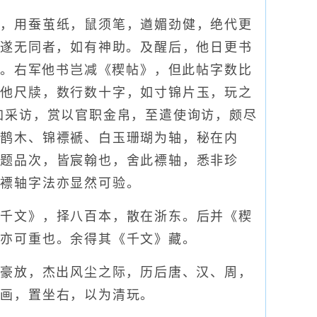
，用蚕茧纸，鼠须笔，遒媚劲健，绝代更
，遂无同者，如有神助。及醒后，他日更书
矣。右军他书岂减《稧帖》，但此帖字数比
其他尺牍，数行数十字，如寸锦片玉，玩之
加采访，赏以官职金帛，至遣使询访，颇尽
鸾鹊木、锦褾褫、白玉珊瑚为轴，秘在内
标题品次，皆宸翰也，舍此褾轴，悉非珍
，褾轴字法亦显然可验。
千文》，择八百本，散在浙东。后并《稧
，亦可重也。余得其《千文》藏。
豪放，杰出风尘之际，历后唐、汉、周，
壁画，置坐右，以为清玩。