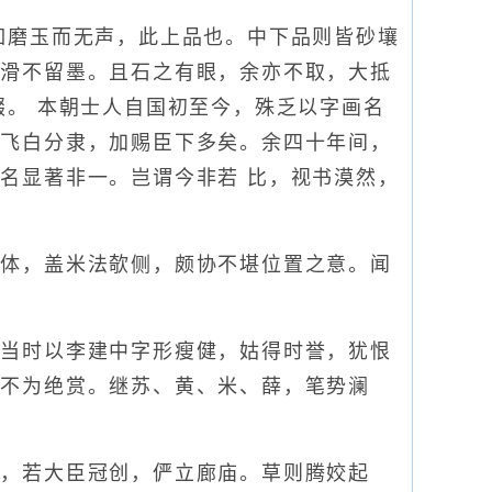
磨玉而无声，此上品也。中下品则皆砂壤
又滑不留墨。且石之有眼，余亦不取，大抵
缀。 本朝士人自国初至今，殊乏以字画名
，飞白分隶，加赐臣下多矣。余四十年间，
名显著非一。岂谓今非若 比，视书漠然，
其体，盖米法欹侧，颇协不堪位置之意。闻
当时以李建中字形瘦健，姑得时誉，犹恨
骎不为绝赏。继苏、黄、米、薛，笔势澜
，若大臣冠创，俨立廊庙。草则腾姣起