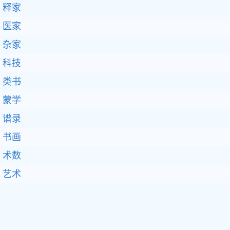
释家
医家
杂家
科技
类书
蒙学
谱录
书画
术数
艺术