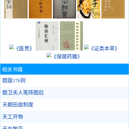
相关书籍
题跋176则
题卫夫人笔阵图后
天朝田亩制度
天工开物
天女散花