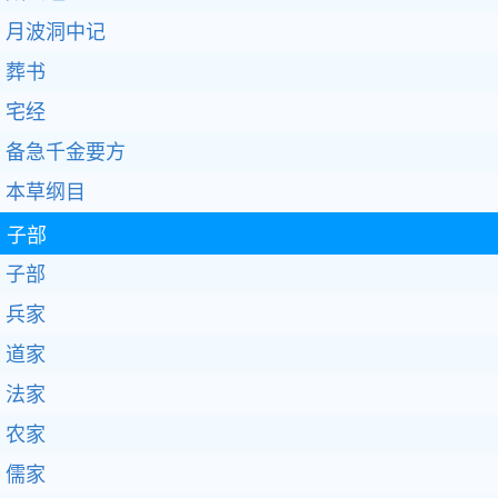
月波洞中记
葬书
宅经
备急千金要方
本草纲目
子部
子部
兵家
道家
法家
农家
儒家