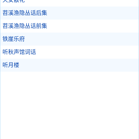
苕溪渔隐丛话后集
苕溪渔隐丛话前集
铁崖乐府
听秋声馆词话
听月楼