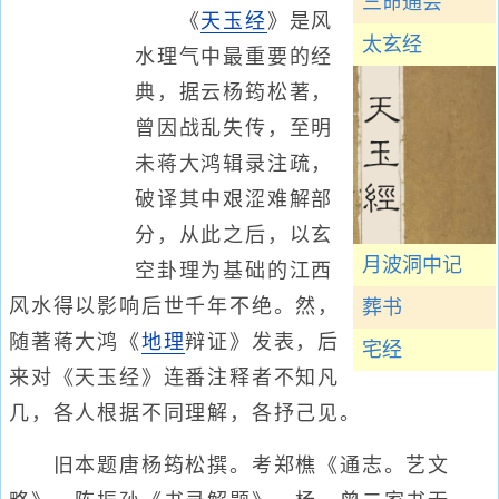
三命通会
《
天玉经
》是风
太玄经
水理气中最重要的经
典，据云杨筠松著，
曾因战乱失传，至明
未蒋大鸿辑录注疏，
破译其中艰涩难解部
分，从此之后，以玄
月波洞中记
空卦理为基础的江西
风水得以影响后世千年不绝。然，
葬书
随著蒋大鸿《
地理
辩证》发表，后
宅经
来对《天玉经》连番注释者不知凡
几，各人根据不同理解，各抒己见。
旧本题唐杨筠松撰。考郑樵《通志。艺文