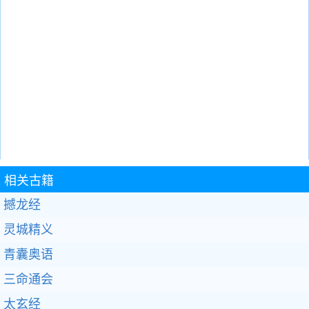
相关古籍
撼龙经
灵城精义
青囊奥语
三命通会
太玄经