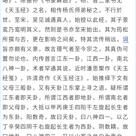
略》、陈振孙《书录解题》，杨、曾二家书无
《天玉经》之名。相传杨氏师弟秘之，不行於
世。至宋，吴见诚遇真人，始授以此经，其子景
鸾乃鸾明其义。然则是书亦至宋始出。其为筠松
所撰与否，更在影响之间矣。特其流传稍远，
词
旨亦颇有义意，故言理气者至今宗之，其真伪可
置勿论也。内传首言江东一卦，江西一卦，南北
八神一卦，术者罕通其说。近时潘思榘作《天玉
经笺》，许清奇作《天玉经注》，始推绎下文有
父母三般卦，又有天卦江东掌上寻之语。疑所谓
江东者即天卦，所谓江西者即地卦，所谓南北者
即父母卦，大抵以甲丙庚壬四阳干左旋起长生者
为东卦。阳数奇，故曰天卦，曰八神四一。以乙
丁辛癸四阴干右旋起长生者为西卦。阴数耦，故