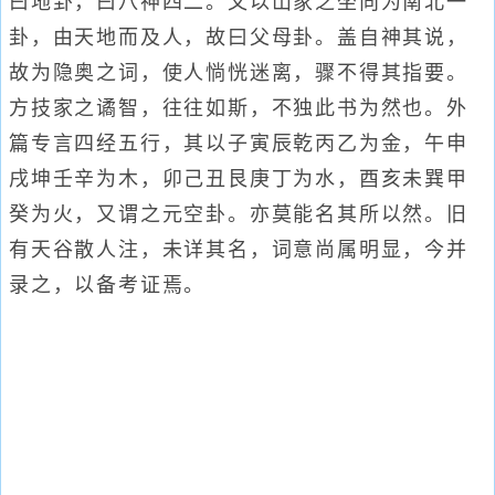
曰地卦，曰八神四二。又以山家之坐向为南北一
卦，由天地而及人，故曰父母卦。盖自神其说，
故为隐奥之词，使人惝恍迷离，骤不得其指要。
方技家之谲智，往往如斯，不独此书为然也。外
篇专言四经五行，其以子寅辰乾丙乙为金，午申
戌坤壬辛为木，卯己丑艮庚丁为水，酉亥未巽甲
癸为火，又谓之元空卦。亦莫能名其所以然。旧
有天谷散人注，未详其名，词意尚属明显，今并
录之，以备考证焉。