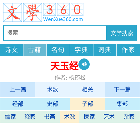
诗文
古籍
名句
字典
词典
作家
天玉经
作者: 杨筠松
上一篇
术数
相关
下一篇
经部
史部
子部
集部
儒家
释家
书画
术数
医家
艺术
杂家