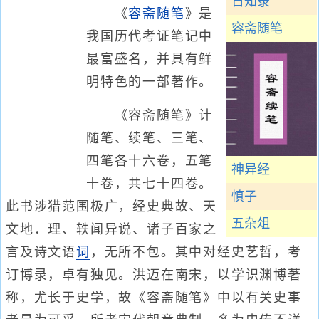
日知录
《
容斋随笔
》是
容斋随笔
我国历代考证笔记中
最富盛名，并具有鲜
明特色的一部著作。
《容斋随笔》计
随笔、续笔、三笔、
四笔各十六卷，五笔
神异经
十卷，共七十四卷。
慎子
此书涉猎范围极广，经史典故、天
五杂俎
文地．理、轶闻异说、诸子百家之
言及诗文语
词
，无所不包。其中对经史艺哲，考
订博录，卓有独见。洪迈在南宋，以学识渊博著
称，尤长于史学，故《容斋随笔》中以有关史事