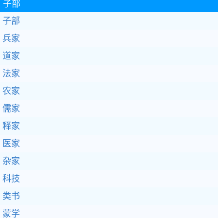
子部
子部
兵家
道家
法家
农家
儒家
释家
医家
杂家
科技
类书
蒙学