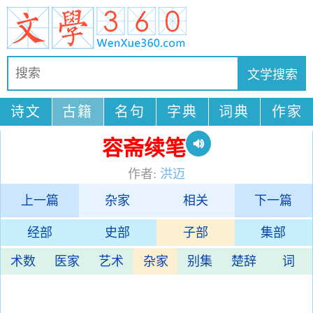
诗文
古籍
名句
字典
词典
作家
容斋续笔
作者:
洪迈
上一篇
杂家
相关
下一篇
经部
史部
子部
集部
术数
医家
艺术
杂家
别集
楚辞
词