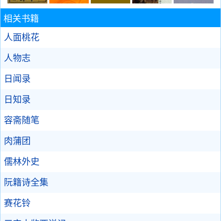
相关书籍
人面桃花
人物志
日闻录
日知录
容斋随笔
肉蒲团
儒林外史
阮籍诗全集
赛花铃