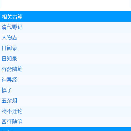
相关古籍
清代野记
人物志
日闻录
日知录
容斋随笔
神异经
慎子
五杂俎
物不迁论
西征随笔