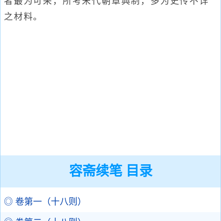
者最为可采，所考宋代朝章典制，多为史传不详
之材料。
容斋续笔 目录
◎ 卷第一（十八则）