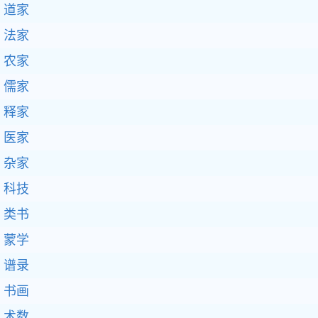
道家
法家
农家
儒家
释家
医家
杂家
科技
类书
蒙学
谱录
书画
术数