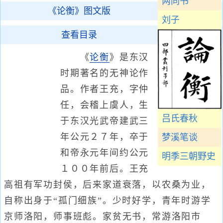
两同书
《论衡》图文版
刘子
查看目录
《
论衡
》是东汉
时期著名的无神论作
品。作者王充，字仲
任，会稽上虞人，生
吕氏春秋
于东汉光武帝建武三
年公元２７年，卒于
梦溪笔谈
和帝永元年间约公元
明季三朝野史
１００年前后。王充
高祖有军功封侯，后来家道衰落，以农桑为业，
自称出身于“孤门细族”。少时好学，青年时游学
京师洛阳，师事班彪。家贫无书，常游洛阳市