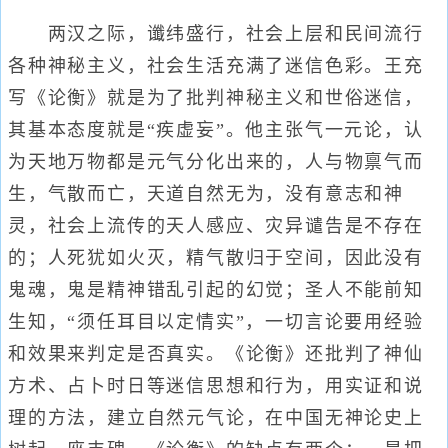
两汉之际，谶纬盛行，社会上层和民间流行
各种神秘主义，社会生活充满了迷信色彩。王充
写《论衡》就是为了批判神秘主义和世俗迷信，
其基本态度就是“疾虚妄”。他主张气一元论，认
为天地万物都是元气分化出来的，人与物禀气而
生，气散而亡，天道自然无为，没有意志和神
灵，社会上流传的天人感应、灾异谴告是不存在
的；人死犹如火灭，精气散归于空间，因此没有
鬼魂，鬼是精神错乱引起的幻觉；圣人不能前知
生知，“须任耳目以定情实”，一切言论要用经验
和效果来判定是否真实。《论衡》还批判了神仙
方术、占卜时日等迷信思想和行为，用实证和说
理的方法，建立自然元气论，在中国无神论史上