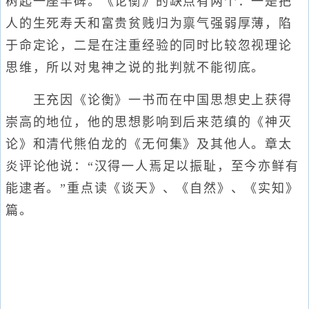
树起一座丰碑。《论衡》的缺点有两个：一是把
人的生死寿夭和富贵贫贱归为禀气强弱厚薄，陷
于命定论，二是在注重经验的同时比较忽视理论
思维，所以对鬼神之说的批判就不能彻底。
王充因《论衡》一书而在中国思想史上获得
崇高的地位，他的思想影响到后来范缜的《神灭
论》和清代熊伯龙的《无何集》及其他人。章太
炎评论他说：“汉得一人焉足以振耻，至今亦鲜有
能逮者。”重点读《谈天》、《自然》、《实知》
篇。