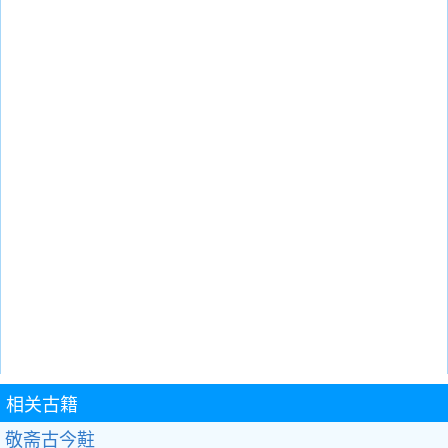
相关古籍
敬斋古今黈