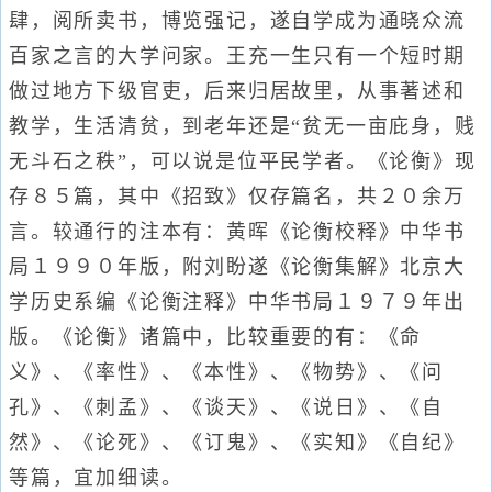
肆，阅所卖书，博览强记，遂自学成为通晓众流
百家之言的大学问家。王充一生只有一个短时期
做过地方下级官吏，后来归居故里，从事著述和
教学，生活清贫，到老年还是“贫无一亩庇身，贱
无斗石之秩”，可以说是位平民学者。《论衡》现
存８５篇，其中《招致》仅存篇名，共２０余万
言。较通行的注本有：黄晖《论衡校释》中华书
局１９９０年版，附刘盼遂《论衡集解》北京大
学历史系编《论衡注释》中华书局１９７９年出
版。《论衡》诸篇中，比较重要的有：《命
义》、《率性》、《本性》、《物势》、《问
孔》、《刺孟》、《谈天》、《说日》、《自
然》、《论死》、《订鬼》、《实知》《自纪》
等篇，宜加细读。