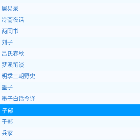
居易录
冷斋夜话
两同书
刘子
吕氏春秋
梦溪笔谈
明季三朝野史
墨子
墨子白话今译
子部
子部
兵家