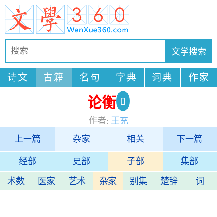
诗文
古籍
名句
字典
词典
作家
论衡
作者:
王充
上一篇
杂家
相关
下一篇
经部
史部
子部
集部
术数
医家
艺术
杂家
别集
楚辞
词