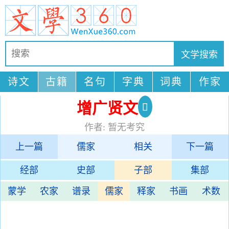
诗文
古籍
名句
字典
词典
作家
增广贤文
作者: 暂无考究
上一篇
儒家
相关
下一篇
经部
史部
子部
集部
蒙学
农家
谱录
儒家
释家
书画
术数