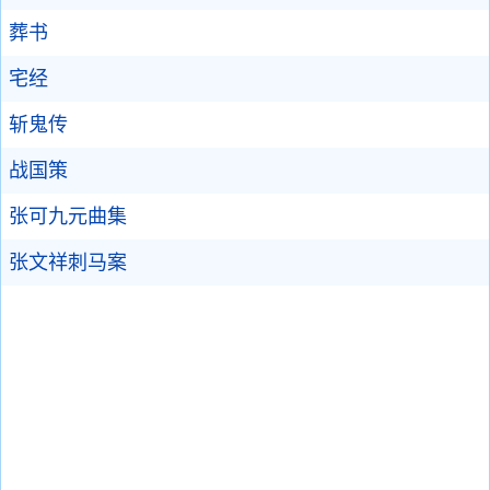
葬书
宅经
斩鬼传
战国策
张可九元曲集
张文祥刺马案