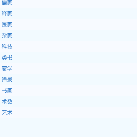
儒家
释家
医家
杂家
科技
类书
蒙学
谱录
书画
术数
艺术