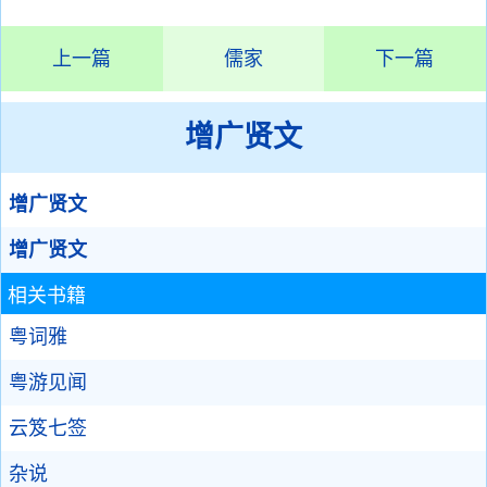
上一篇
儒家
下一篇
增广贤文
增广贤文
增广贤文
相关书籍
粤词雅
粤游见闻
云笈七签
杂说