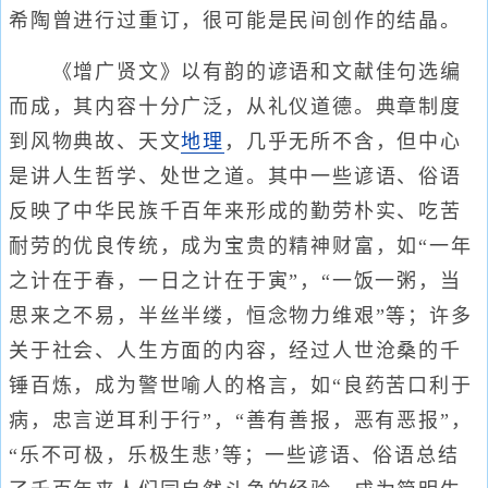
希陶曾进行过重订，很可能是民间创作的结晶。
《增广贤文》以有韵的谚语和文献佳句选编
而成，其内容十分广泛，从礼仪道德。典章制度
到风物典故、天文
地理
，几乎无所不含，但中心
是讲人生哲学、处世之道。其中一些谚语、俗语
反映了中华民族千百年来形成的勤劳朴实、吃苦
耐劳的优良传统，成为宝贵的精神财富，如“一年
之计在于春，一日之计在于寅”，“一饭一粥，当
思来之不易，半丝半缕，恒念物力维艰”等；许多
关于社会、人生方面的内容，经过人世沧桑的千
锤百炼，成为警世喻人的格言，如“良药苦口利于
病，忠言逆耳利于行”，“善有善报，恶有恶报”，
“乐不可极，乐极生悲’等；一些谚语、俗语总结