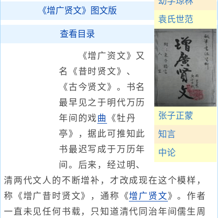
幼学琼林
《增广贤文》图文版
袁氏世范
查看目录
《增广资文》又
名《昔时贤文》、
《古今贤文》。书名
最早见之于明代万历
张子正蒙
年间的戏
曲
《牡丹
亭》，据此可推知此
知言
书最迟写成于万历年
中论
间。后来，经过明、
清两代文人的不断增补，才改成现在这个模样，
称《增广昔时贤文》，通称《
增广贤文
》。作者
一直未见任何书载，只知道清代同治年间儒生周