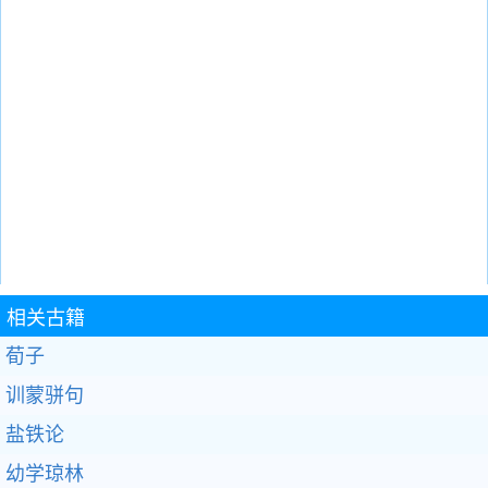
相关古籍
荀子
训蒙骈句
盐铁论
幼学琼林