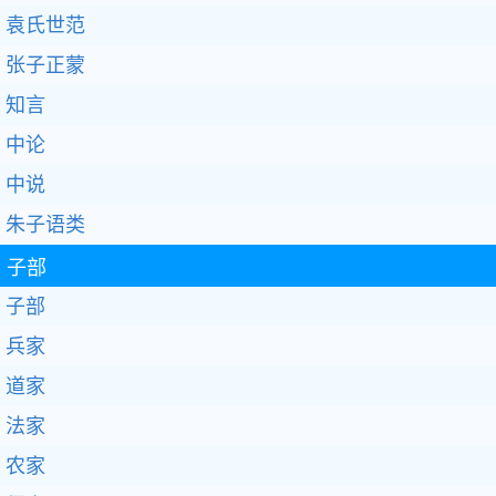
袁氏世范
张子正蒙
知言
中论
中说
朱子语类
子部
子部
兵家
道家
法家
农家