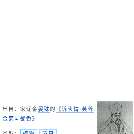
出自：宋辽金
晏殊
的
《诉衷情·芙蓉
金菊斗馨香》
类型：
植物
节日