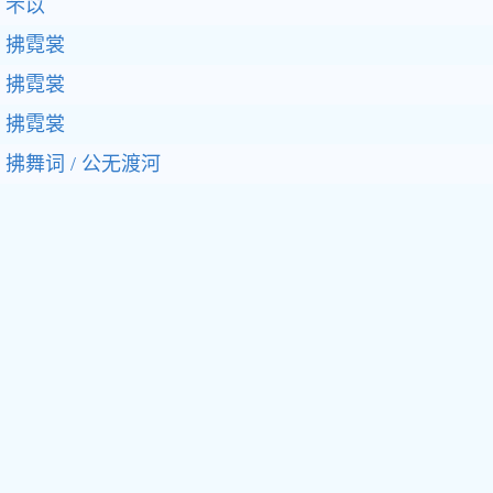
芣苡
拂霓裳
拂霓裳
拂霓裳
拂舞词 / 公无渡河