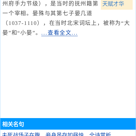
州府手力节级），是当时的抚州籍第
天赋才华
一个宰相。晏殊与其第七子晏几道
（1037-1110），在当时北宋词坛上，被称为“大
晏”和“小晏”。
...查看全文...
相关名句
夫死战场子在腹，妾身虽存如昼烛。
全诗赏析