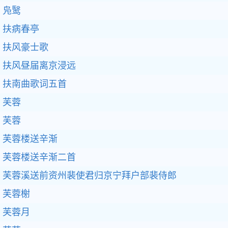
凫鹥
扶病春亭
扶风豪士歌
扶风昼届离京浸远
扶南曲歌词五首
芙蓉
芙蓉
芙蓉楼送辛渐
芙蓉楼送辛渐二首
芙蓉溪送前资州裴使君归京宁拜户部裴侍郎
芙蓉榭
芙蓉月