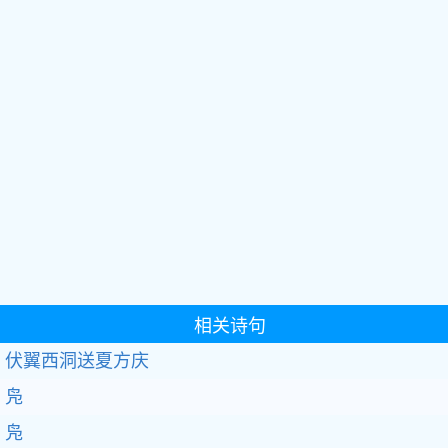
相关诗句
伏翼西洞送夏方庆
凫
凫