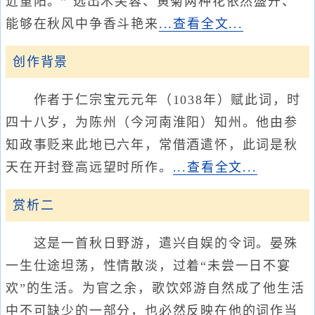
近重阳。” 选出木芙蓉、黄菊两种花依然盛开、
能够在秋风中争香斗艳来
...查看全文...
创作背景
作者于仁宗宝元元年（1038年）赋此词，时
四十八岁，为陈州（今河南淮阳）知州。他由参
知政事贬来此地已六年，常借酒遣怀，此词是秋
天在开封登高远望时所作。
...查看全文...
赏析二
这是一首秋日野游，遣兴自娱的令词。晏殊
一生仕途坦荡，性情散淡，过着“未尝一日不宴
欢”的生活。为官之余，歌饮郊游自然成了他生活
中不可缺少的一部分，也必然反映在他的词作当