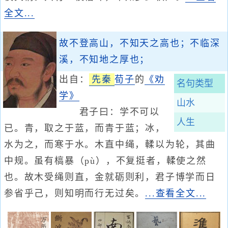
全文...
故不登高山，不知天之高也；不临深
溪，不知地之厚也；
出自：
先秦
荀子
的
《劝
名句类型
学》
山水
君子曰：学不可以
人生
已。青，取之于蓝，而青于蓝；冰，
水为之，而寒于水。木直中绳，輮以为轮，其曲
中规。虽有槁暴（pù），不复挺者，輮使之然
也。故木受绳则直，金就砺则利，君子博学而日
参省乎己，则知明而行无过矣。
...查看全文...