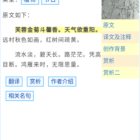
原文如下：
原文
芙蓉金菊斗馨香。天气欲重阳。
译文及注释
远村秋色如画，红树间疏黄。
创作背景
流水淡，碧天长。路茫茫。凭高
赏析
目断。鸿雁来时，无限思量。
赏析二
翻译
赏析
作者介绍
相关名句