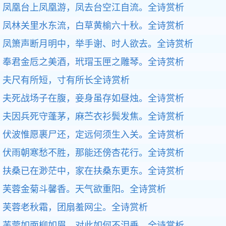
凤凰台上凤凰游，凤去台空江自流。
全诗赏析
凤林关里水东流，白草黄榆六十秋。
全诗赏析
凤箫声断月明中，举手谢、时人欲去。
全诗赏析
奉君金卮之美酒，玳瑁玉匣之雕琴。
全诗赏析
夫尺有所短，寸有所长
全诗赏析
夫死战场子在腹，妾身虽存如昼烛。
全诗赏析
夫因兵死守蓬茅，麻苎衣衫鬓发焦。
全诗赏析
伏波惟愿裹尸还，定远何须生入关。
全诗赏析
伏雨朝寒愁不胜，那能还傍杏花行。
全诗赏析
扶桑已在渺茫中，家在扶桑东更东。
全诗赏析
芙蓉金菊斗馨香。天气欲重阳。
全诗赏析
芙蓉老秋霜，团扇羞网尘。
全诗赏析
芙蓉如面柳如眉，对此如何不泪垂。
全诗赏析