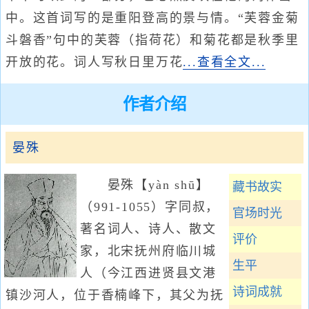
中。这首词写的是重阳登高的景与情。“芙蓉金菊
斗磐香”句中的芙蓉（指荷花）和菊花都是秋季里
开放的花。词人写秋日里万花
...查看全文...
作者介绍
晏殊
晏殊【yàn shū】
藏书故实
（991-1055）字同叔，
官场时光
著名词人、诗人、散文
评价
家，北宋抚州府临川城
生平
人（今江西进贤县文港
诗词成就
镇沙河人，位于香楠峰下，其父为抚