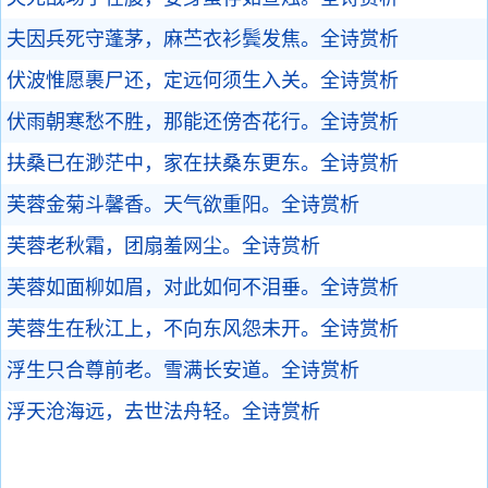
夫因兵死守蓬茅，麻苎衣衫鬓发焦。
全诗赏析
伏波惟愿裹尸还，定远何须生入关。
全诗赏析
伏雨朝寒愁不胜，那能还傍杏花行。
全诗赏析
扶桑已在渺茫中，家在扶桑东更东。
全诗赏析
芙蓉金菊斗馨香。天气欲重阳。
全诗赏析
芙蓉老秋霜，团扇羞网尘。
全诗赏析
芙蓉如面柳如眉，对此如何不泪垂。
全诗赏析
芙蓉生在秋江上，不向东风怨未开。
全诗赏析
浮生只合尊前老。雪满长安道。
全诗赏析
浮天沧海远，去世法舟轻。
全诗赏析