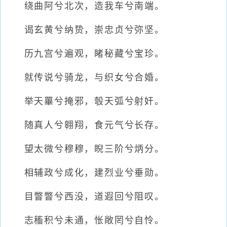
绕曲阿兮北次，造我车兮南端。
谒玄黄兮纳贽，崇忠贞兮弥坚。
历九宫兮遍观，睹秘藏兮宝珍。
就传说兮骑龙，与织女兮合婚。
举天罼兮掩邪，彀天弧兮射奸。
随真人兮翱翔，食元气兮长存。
望太微兮穆穆，睨三阶兮炳分。
相辅政兮成化，建烈业兮垂勋。
目瞥瞥兮西没，道遐回兮阻叹。
志稸积兮未通，怅敞罔兮自怜。