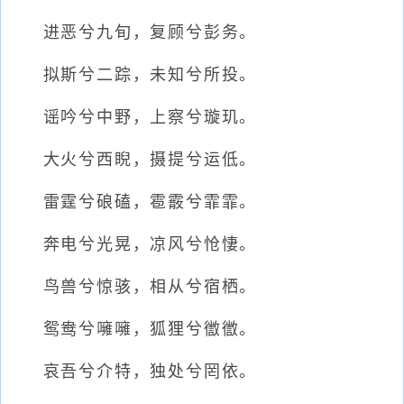
进恶兮九旬，复顾兮彭务。
拟斯兮二踪，未知兮所投。
谣吟兮中野，上察兮璇玑。
大火兮西睨，摄提兮运低。
雷霆兮硠磕，雹霰兮霏霏。
奔电兮光晃，凉风兮怆悽。
鸟兽兮惊骇，相从兮宿栖。
鸳鸯兮噰噰，狐狸兮徾徾。
哀吾兮介特，独处兮罔依。