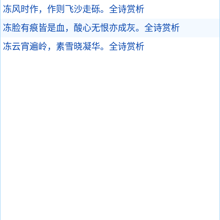
冻风时作，作则飞沙走砾。
全诗赏析
冻脸有痕皆是血，酸心无恨亦成灰。
全诗赏析
冻云宵遍岭，素雪晓凝华。
全诗赏析