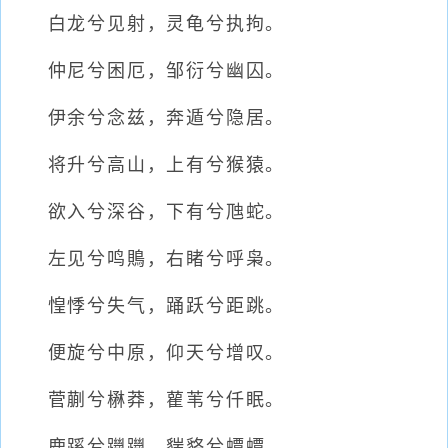
白龙兮见射，灵龟兮执拘。
仲尼兮困厄，邹衍兮幽囚。
伊余兮念兹，奔遁兮隐居。
将升兮高山，上有兮猴猿。
欲入兮深谷，下有兮虺蛇。
左见兮鸣鵙，右睹兮呼枭。
惶悸兮失气，踊跃兮距跳。
便旋兮中原，仰天兮增叹。
菅蒯兮楙莽，雚苇兮仟眠。
鹿蹊兮躖躖，貒貉兮蟫蟫。