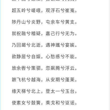
超五岭兮嵯峨，观浮石兮崔嵬。
陟丹山兮炎野，屯余车兮黄支。
就祝融兮稽疑，嘉己行兮无为。
乃回朅兮北逝，遇神孈兮宴娭。
欲静居兮自娱，心愁慼兮不能。
放余辔兮策驷，忽飙腾兮浮云。
蹠飞杭兮越海，从安期兮蓬莱。
缘天梯兮北上，登太一兮玉台。
使素女兮鼓簧，乘戈和兮讴谣。