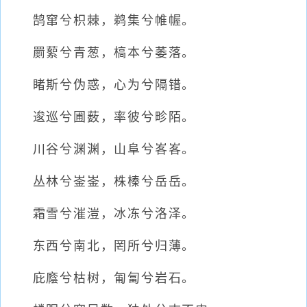
鹄窜兮枳棘，鹈集兮帷幄。
罽蕠兮青葱，槁本兮萎落。
睹斯兮伪惑，心为兮隔错。
逡巡兮圃薮，率彼兮畛陌。
川谷兮渊渊，山阜兮峉峉。
丛林兮崟崟，株榛兮岳岳。
霜雪兮漼溰，冰冻兮洛泽。
东西兮南北，罔所兮归薄。
庇廕兮枯树，匍匐兮岩石。