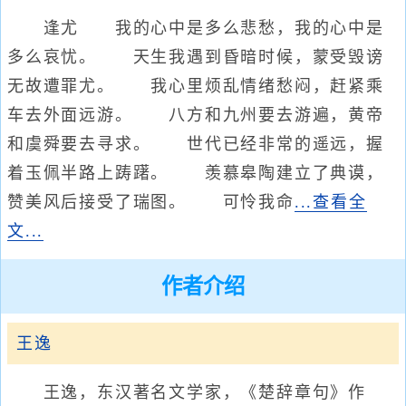
逢尤 我的心中是多么悲愁，我的心中是
多么哀忧。 天生我遇到昏暗时候，蒙受毁谤
无故遭罪尤。 我心里烦乱情绪愁闷，赶紧乘
车去外面远游。 八方和九州要去游遍，黄帝
和虞舜要去寻求。 世代已经非常的遥远，握
着玉佩半路上踌躇。 羡慕皋陶建立了典谟，
赞美风后接受了瑞图。 可怜我命
...查看全
文...
作者介绍
王逸
王逸，东汉著名文学家，《楚辞章句》作