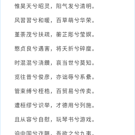
惟昊天兮昭灵，阳气发兮清明。
风習習兮和暖，百草萌兮华荣。
堇荼茂兮扶疏，蘅芷彫兮莹嫇。
愍贞良兮遇害，将夭折兮碎糜。
时混混兮浇饡，哀当世兮莫知。
览往昔兮俊彦，亦诎辱兮系纍。
管束缚兮桎梏，百贸易兮传卖。
遭桓缪兮识举，才德用兮列施。
且从容兮自慰，玩琴书兮游戏。
迫中国兮迮陿，吾欲之兮九夷。