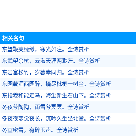
相关名句
东望鞭芙缥缈，寒光如注。
全诗赏析
东武望余杭，云海天涯两渺茫。
全诗赏析
东岩富松竹，岁暮幸同归。
全诗赏析
东园载酒西园醉，摘尽枇杷一树金。
全诗赏析
东指羲和能走马，海尘新生石山下。
全诗赏析
冬夜兮陶陶，雨雪兮冥冥。
全诗赏析
冬夜夜寒觉夜长，沉吟久坐坐北堂。
全诗赏析
冬宜密雪，有碎玉声。
全诗赏析