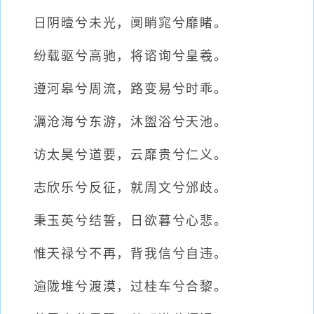
日阴曀兮未光，阒睄窕兮靡睹。
纷载驱兮高驰，将谘询兮皇羲。
遵河皋兮周流，路变易兮时乖。
濿沧海兮东游，沐盥浴兮天池。
访太昊兮道要，云靡贵兮仁义。
志欣乐兮反征，就周文兮邠歧。
秉玉英兮结誓，日欲暮兮心悲。
惟天禄兮不再，背我信兮自违。
逾陇堆兮渡漠，过桂车兮合黎。