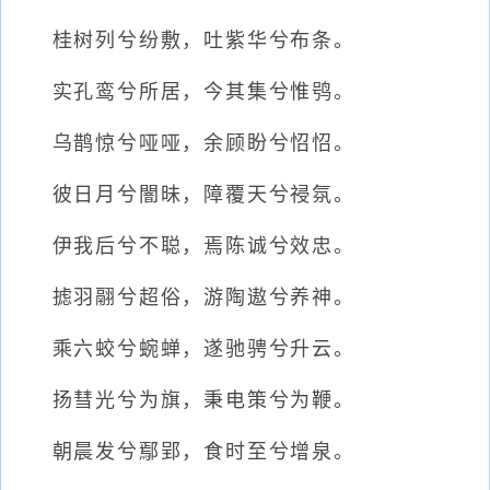
桂树列兮纷敷，吐紫华兮布条。
实孔鸾兮所居，今其集兮惟鸮。
乌鹊惊兮哑哑，余顾盼兮怊怊。
彼日月兮闇昧，障覆天兮祲氛。
伊我后兮不聪，焉陈诚兮效忠。
摅羽翮兮超俗，游陶遨兮养神。
乘六蛟兮蜿蝉，遂驰骋兮升云。
扬彗光兮为旗，秉电策兮为鞭。
朝晨发兮鄢郢，食时至兮增泉。