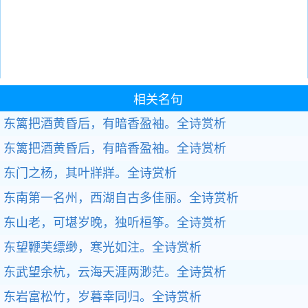
相关名句
东篱把酒黄昏后，有暗香盈袖。
全诗赏析
东篱把酒黄昏后，有暗香盈袖。
全诗赏析
东门之杨，其叶牂牂。
全诗赏析
东南第一名州，西湖自古多佳丽。
全诗赏析
东山老，可堪岁晚，独听桓筝。
全诗赏析
东望鞭芙缥缈，寒光如注。
全诗赏析
东武望余杭，云海天涯两渺茫。
全诗赏析
东岩富松竹，岁暮幸同归。
全诗赏析