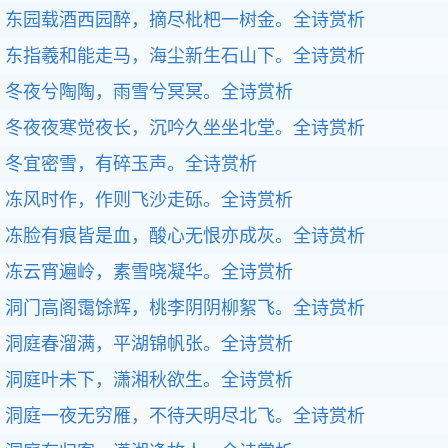
东园载酒西园醉，摘尽枇杷一树金。
全诗赏析
东指羲和能走马，海尘新生石山下。
全诗赏析
冬夜兮陶陶，雨雪兮冥冥。
全诗赏析
冬夜夜寒觉夜长，沉吟久坐坐北堂。
全诗赏析
冬宜密雪，有碎玉声。
全诗赏析
冻风时作，作则飞沙走砾。
全诗赏析
冻脸有痕皆是血，酸心无恨亦成灰。
全诗赏析
冻云宵遍岭，素雪晓凝华。
全诗赏析
洞门高阁霭馀辉，桃李阴阴柳絮飞。
全诗赏析
洞庭春溜满，平湖锦帆张。
全诗赏析
洞庭叶未下，潇湘秋欲生。
全诗赏析
洞庭一夜无穷雁，不待天明尽北飞。
全诗赏析