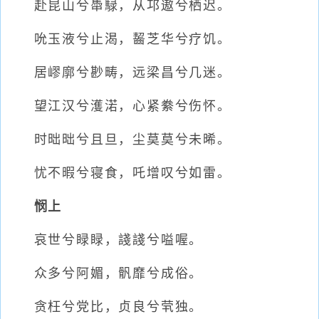
赴昆山兮馽騄，从邛遨兮栖迟。
吮玉液兮止渴，齧芝华兮疗饥。
居嵺廓兮尠畴，远梁昌兮几迷。
望江汉兮濩渃，心紧絭兮伤怀。
时昢昢兮且旦，尘莫莫兮未晞。
忧不暇兮寝食，吒增叹兮如雷。
悯上
哀世兮睩睩，諓諓兮嗌喔。
众多兮阿媚，骪靡兮成俗。
贪枉兮党比，贞良兮茕独。