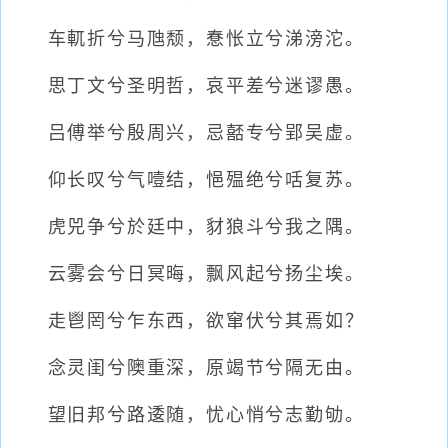
车軏折兮马虺颓，惷怅立兮涕滂沱。
思丁文兮圣明哲，哀平差兮迷谬愚。
吕傅举兮殷周兴，忌嚭专兮郢吴虚。
仰长叹兮气噎结，悒殟绝兮咶复苏。
虎兕争兮於廷中，豺狼斗兮我之隅。
云雾会兮日冥晦，飘风起兮扬尘埃。
走鬯罔兮乍东西，欲窜伏兮其焉如？
念灵闺兮隩重深，原竭节兮隔无由。
望旧邦兮路逶随，忧心悄兮志勤劬。