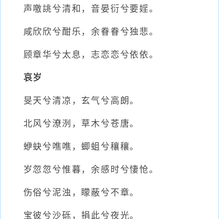
声噭誂兮清和，音晏衍兮要婬。
咸欣欣兮酣乐，余眷眷兮独悲。
顾章华兮太息，志恋恋兮依依。
哀岁
旻天兮清凉，玄气兮高朗。
北风兮潦洌，草木兮苍唐。
蛜蚗兮噍噍，蝍蛆兮穰穰。
岁忽忽兮惟暮，余感时兮悽怆。
伤俗兮泥浊，矇蔽兮不章。
宝彼兮沙砾，捐此兮夜光。