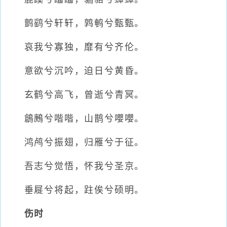
鹯鹞兮轩轩，鹑鹌兮甄甄。
哀我兮寡独，靡有兮齐伦。
意欲兮沉吟，迫日兮黄昏。
玄鹤兮高飞，曾逝兮青冥。
鶬鶊兮喈喈，山鹊兮嚶嚶。
鸿鸬兮振翅，归雁兮于征。
吾志兮觉悟，怀我兮圣京。
垂屣兮将起，跓俟兮硕明。
伤时