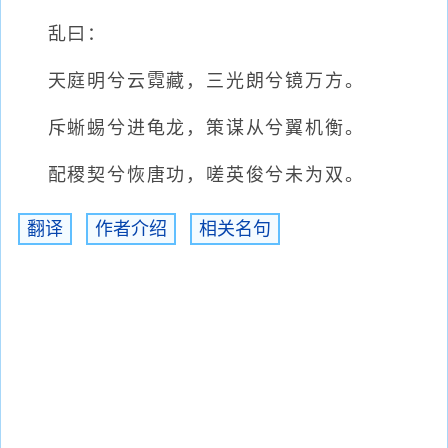
乱曰：
天庭明兮云霓藏，三光朗兮镜万方。
斥蜥蜴兮进龟龙，策谋从兮翼机衡。
配稷契兮恢唐功，嗟英俊兮未为双。
翻译
作者介绍
相关名句