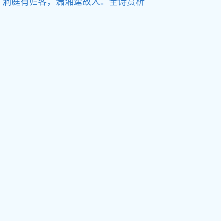
洞庭有归客，潇湘逢故人。
全诗赏析