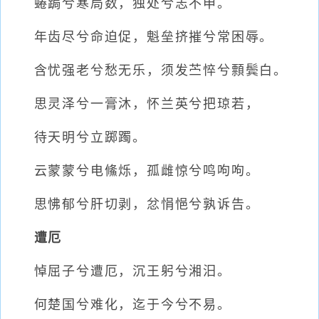
蜷跼兮寒局数，独处兮志不申。
年齿尽兮命迫促，魁垒挤摧兮常困辱。
含忧强老兮愁无乐，须发苎悴兮顠鬓白。
思灵泽兮一膏沐，怀兰英兮把琼若，
待天明兮立踯躅。
云蒙蒙兮电鯈烁，孤雌惊兮鸣呴呴。
思怫郁兮肝切剥，忿悁悒兮孰诉告。
遭厄
悼屈子兮遭厄，沉王躬兮湘汨。
何楚国兮难化，迄于今兮不易。