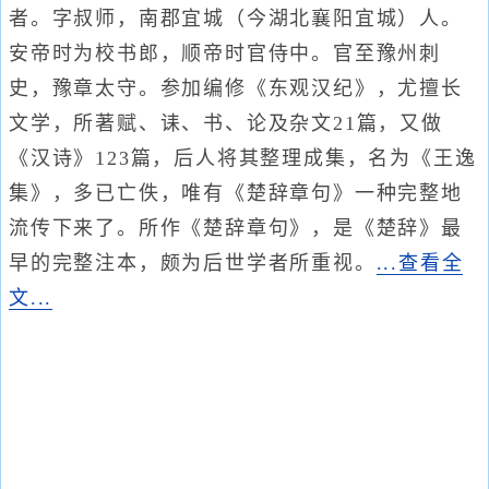
者。字叔师，南郡宜城（今湖北襄阳宜城）人。
安帝时为校书郎，顺帝时官侍中。官至豫州刺
史，豫章太守。参加编修《东观汉纪》，尤擅长
文学，所著赋、诔、书、论及杂文21篇，又做
《汉诗》123篇，后人将其整理成集，名为《王逸
集》，多已亡佚，唯有《楚辞章句》一种完整地
流传下来了。所作《楚辞章句》，是《楚辞》最
早的完整注本，颇为后世学者所重视。
...查看全
文...