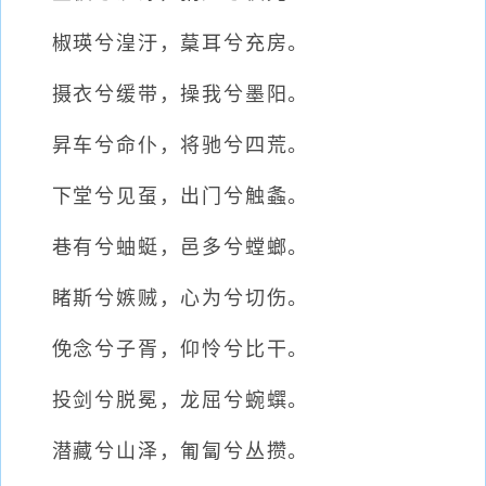
椒瑛兮湟汙，葈耳兮充房。
摄衣兮缓带，操我兮墨阳。
昇车兮命仆，将驰兮四荒。
下堂兮见虿，出门兮触螽。
巷有兮蚰蜓，邑多兮螳螂。
睹斯兮嫉贼，心为兮切伤。
俛念兮子胥，仰怜兮比干。
投剑兮脱冕，龙屈兮蜿蟤。
潜藏兮山泽，匍匐兮丛攒。