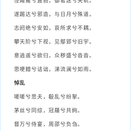
俓娵觜兮直驰，御者迷兮失轨。
遂踢达兮邪造，与日月兮殊道。
志阏绝兮安如，哀所求兮不耦。
攀天阶兮下视，见鄢郢兮旧宇。
意逍遥兮欲归，众秽盛兮沓沓。
思哽饐兮诘诎，涕流澜兮如雨。
悼乱
嗟嗟兮悲夫，殽乱兮纷挐。
茅丝兮同综，冠屦兮共絇。
督万兮侍宴，周邵兮负刍。