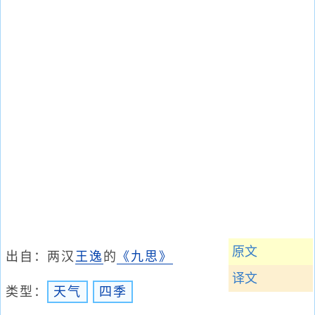
原文
出自：两汉
王逸
的
《九思》
译文
类型：
天气
四季