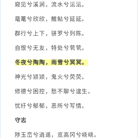
窥见兮溪涧，流水兮沄沄。
鼋鼍兮欣欣，鱣鲇兮延延。
群行兮上下，骈罗兮列陈。
自恨兮无友，特处兮茕茕。
冬夜兮陶陶，雨雪兮冥冥。
神光兮颎颎，鬼火兮荧荧。
修德兮困控，愁不聊兮遑生。
忧纡兮郁郁，恶所兮写情。
守志
陟玉峦兮逍遥，览高冈兮峣峣。