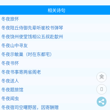
相关诗句
冬夜旅怀
冬夜陪丘侍御先辈听崔校书弹琴
冬夜饶州使堂饯相公五叔赴歙州
冬夜山中寻友
冬夜示敏巢（时在东都宅）
冬夜书怀
冬夜书事寄两省阁老
冬夜送人
冬夜题旅馆
冬夜闻虫
冬夜宿司空曙野居，因寄酬赠