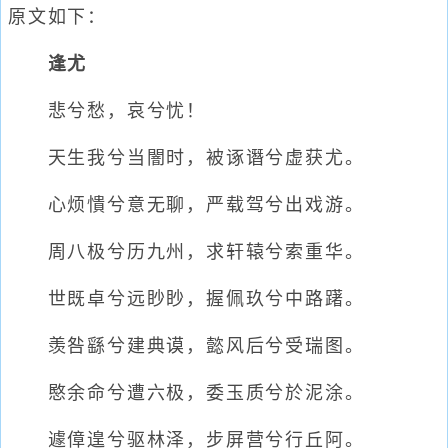
原文如下：
逢尤
悲兮愁，哀兮忧！
天生我兮当闇时，被诼谮兮虚获尤。
心烦憒兮意无聊，严载驾兮出戏游。
周八极兮历九州，求轩辕兮索重华。
世既卓兮远眇眇，握佩玖兮中路躇。
羡咎繇兮建典谟，懿风后兮受瑞图。
愍余命兮遭六极，委玉质兮於泥涂。
遽傽遑兮驱林泽，步屏营兮行丘阿。