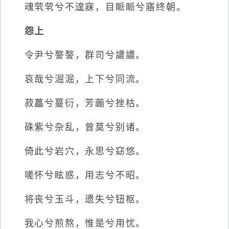
魂茕茕兮不遑寐，目眽眽兮寤终朝。
怨上
令尹兮謷謷，群司兮譨譨。
哀哉兮淈淈，上下兮同流。
菽藟兮蔓衍，芳虈兮挫枯。
硃紫兮杂乱，曾莫兮别诸。
倚此兮岩穴，永思兮窈悠。
嗟怀兮眩惑，用志兮不昭。
将丧兮玉斗，遗失兮钮枢。
我心兮煎熬，惟是兮用忧。