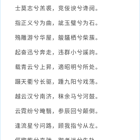
士莫志兮羔裘，竞佞谀兮谗阋。
指正义兮为曲，訿玉璧兮为石。
殦雕游兮华屋，鵔鸃栖兮柴蔟。
起奋迅兮奔走，违群小兮謑訽。
载青云兮上昇，適昭明兮所处。
蹑天衢兮长驱，踵九阳兮戏荡。
越云汉兮南济，秣余马兮河鼓。
云霓纷兮晻翳，参辰回兮颠倒。
逢流星兮问路，顾我指兮从左。