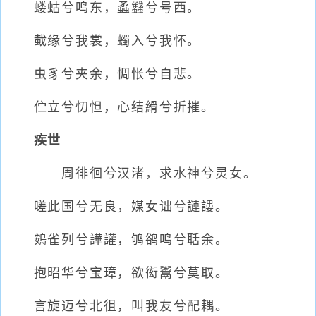
蝼蛄兮鸣东，蟊蠽兮号西。
蛓缘兮我裳，蠋入兮我怀。
虫豸兮夹余，惆怅兮自悲。
伫立兮忉怛，心结縎兮折摧。
疾世
周徘徊兮汉渚，求水神兮灵女。
嗟此国兮无良，媒女诎兮謰謱。
鴳雀列兮譁讙，鸲鹆鸣兮聒余。
抱昭华兮宝璋，欲衒鬻兮莫取。
言旋迈兮北徂，叫我友兮配耦。