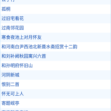
孤桐
过旧宅看花
过南邻花园
寒食夜池上对月怀友
和河南白尹西池北新葺水斋招赏十二韵
和刘补阙秋园寓兴六首
和孙明府怀旧山
河阴新城
恨别二首
怀无可上人
寄题岘亭