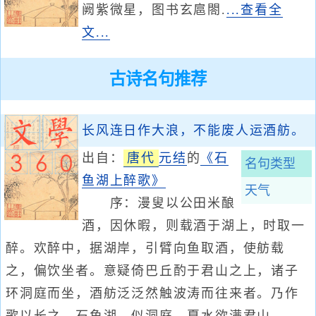
阙紫微星，图书玄扈閤.
...查看全
文...
古诗名句推荐
长风连日作大浪，不能废人运酒舫。
出自：
唐代
元结
的
《石
名句类型
鱼湖上醉歌》
天气
序：漫叟以公田米酿
酒，因休暇，则载酒于湖上，时取一
醉。欢醉中，据湖岸，引臂向鱼取酒，使舫载
之，偏饮坐者。意疑倚巴丘酌于君山之上，诸子
环洞庭而坐，酒舫泛泛然触波涛而往来者。乃作