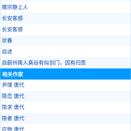
赠宗静上人
长安客感
长安客感
状春
自述
自蔚州南入真谷有似剑门，因有归思
相关作家
尹璞
唐代
隐峦
唐代
隐求
唐代
隐者
唐代
应物
唐代