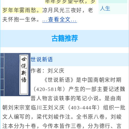
年年岁岁望中秋，岁
人生
岁年年雾雨愁。
凉月风光三夜好，老
夫怀抱一生休。
...查看全文...
古籍推荐
世说新语
作者：刘义庆
《世说新语》是中国南朝宋时期
（420-581年）产生的一部主要记述魏
晋人物言谈轶事的笔记小说。是由南
朝刘宋宗室临川王刘义庆（403-444年）组织一批
文人编写的，梁代刘峻作注。全书原八卷，刘峻
注本分为十卷，今传本皆作三卷，分为德行、言