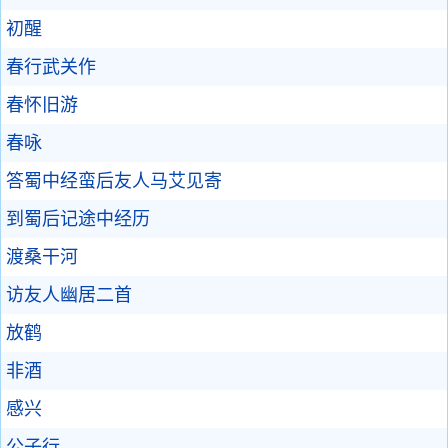
初醒
春行武关作
春怀旧游
春咏
答蜀中经蛮后友人马艾见寄
到蜀后记途中经历
渡桑干河
访友人幽居二首
放鹤
非酒
感兴
公子行