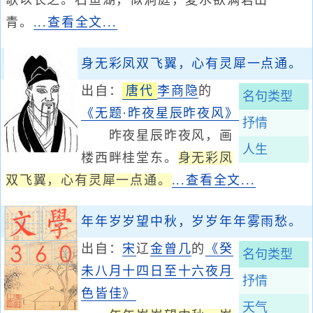
歌以长之。石鱼湖，似洞庭，夏水欲满君山
青。
...查看全文...
身无彩凤双飞翼，心有灵犀一点通。
出自：
唐代
李商隐
的
名句类型
《无题·昨夜星辰昨夜风》
抒情
昨夜星辰昨夜风，画
人生
楼西畔桂堂东。
身无彩凤
双飞翼，心有灵犀一点通。
...查看全文...
年年岁岁望中秋，岁岁年年雾雨愁。
出自：
宋
辽
金
曾几
的
《癸
名句类型
未八月十四日至十六夜月
抒情
色皆佳》
天气