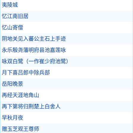
夷陵城
忆江南旧居
忆山寄僧
阴地关见入蕃公主石上手迹
永乐殷尧藩明府县池嘉莲咏
咏双白鹭（一作崔少府池鹭）
月下喜吕郎中除兵部
岳阳晚景
再经天涯地角山
再下第将归荆楚上白舍人
早秋月夜
赠玉芝观王尊师