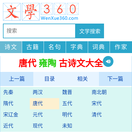
诗文
古籍
名句
字典
词典
作家
唐代
雍陶
古诗文大全
上一篇
目录
相关
下一篇
先秦
两汉
魏晋
南北朝
隋代
唐代
五代
宋代
宋辽金
元代
明代
清代
近代
现代
未知