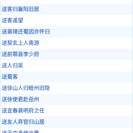
送客归襄阳旧居
送客遥望
送裴璋还蜀因亦怀归
送契玄上人南游
送前鄠县李少府
送人归吴
送蜀客
送徐山人归睦州旧隐
送徐使君赴岳州
送宜春裴明府之任
送友人弃官归山居