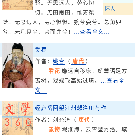
骄。无思远人，劳心忉
怀人
忉。无田甫田，维莠桀
桀。无思远人，劳心怛怛。婉兮娈兮。总角丱
兮。未几见兮，突而弁兮！
...查看全文...
赏春
作者：
姚合
（
唐代
）
看花
嫌远自移床。娇莺语足方
离树，戏蝶飞高始过墙。
...查看全
文...
经庐岳回望江州想洛川有作
作者：
刘允济
（
唐代
）
景物
观淮海，云霄望河洛。城