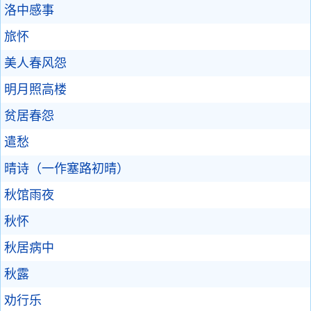
洛中感事
旅怀
美人春风怨
明月照高楼
贫居春怨
遣愁
晴诗（一作塞路初晴）
秋馆雨夜
秋怀
秋居病中
秋露
劝行乐