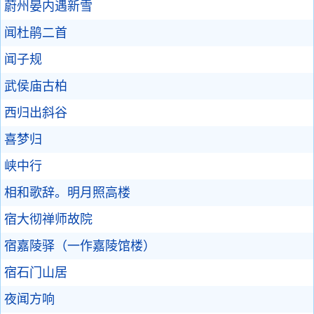
蔚州晏内遇新雪
闻杜鹃二首
闻子规
武侯庙古柏
西归出斜谷
喜梦归
峡中行
相和歌辞。明月照高楼
宿大彻禅师故院
宿嘉陵驿（一作嘉陵馆楼）
宿石门山居
夜闻方响