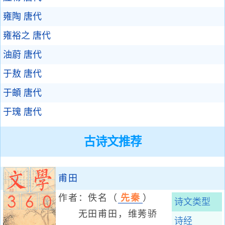
雍陶
唐代
雍裕之
唐代
油蔚
唐代
于敖
唐代
于頔
唐代
于瑰
唐代
古诗文推荐
甫田
作者：佚名
（
先秦
）
诗文类型
无田甫田，维莠骄
诗经