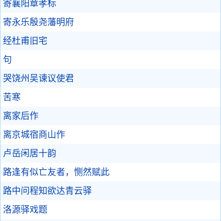
寄襄阳章孝标
寄永乐殷尧藩明府
经杜甫旧宅
句
哭饶州吴谏议使君
苦寒
离家后作
离京城宿商山作
卢岳闲居十韵
路逢有似亡友者，恻然赋此
路中问程知欲达青云驿
洛源驿戏题