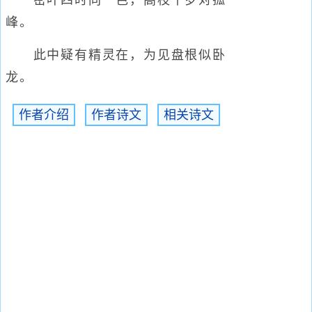
密叶四时同一色，高枝千岁对孤
峰。
此中疑有精灵在，为见盘根似卧
龙。
作者介绍
作者诗文
相关诗文