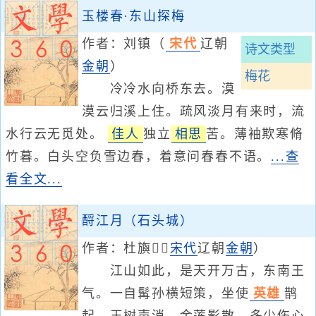
玉楼春·东山探梅
作者：刘镇
（
宋代
辽朝
诗文类型
金朝
）
梅花
冷冷水向桥东去。漠
漠云归溪上住。疏风淡月有来时，流
水行云无觅处。
佳人
独立
相思
苦。薄袖欺寒脩
竹暮。白头空负雪边春，着意问春春不语。
...查
看全文...
酹江月（石头城）
作者：
杜旟
（
宋代
辽朝
金朝
）
江山如此，是天开万古，东南王
气。一自髯孙横短策，坐使
英雄
鹊