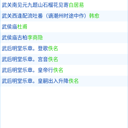
武关南见元九题山石榴花见寄
白居易
武关西逢配流吐番（谪潮州时途中作）
韩愈
武侯庙
杜甫
武侯庙古柏
李商隐
武后明堂乐章。登歌
佚名
武后明堂乐章。宫音
佚名
武后明堂乐章。皇帝行
佚名
武后明堂乐章。皇嗣出入升降
佚名