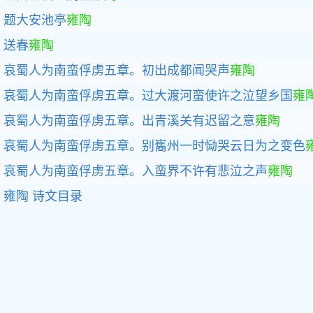
题大安池亭
雍陶
送春
雍陶
哀蜀人为南蛮俘虏五章。初出成都闻哭声
雍陶
哀蜀人为南蛮俘虏五章。过大渡河蛮使许之泣望乡国
雍
哀蜀人为南蛮俘虏五章。出青溪关有迟留之意
雍陶
哀蜀人为南蛮俘虏五章。别巂州一时恸哭云日为之变色
哀蜀人为南蛮俘虏五章。入蛮界不许有悲泣之声
雍陶
雍陶
诗文目录