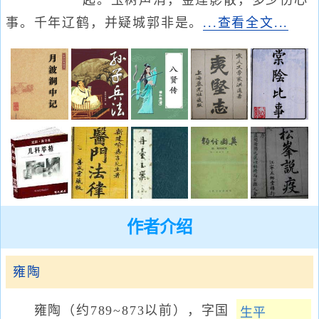
起。玉树声消，金莲影散，多少伤心
事。千年辽鹤，并疑城郭非是。
...查看全文...
作者介绍
雍陶
雍陶（约789~873以前），字国
生平