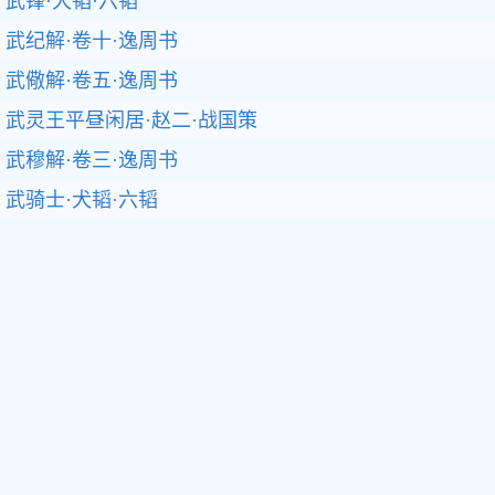
武锋·犬韬·六韬
武纪解·卷十·逸周书
武儆解·卷五·逸周书
武灵王平昼闲居·赵二·战国策
武穆解·卷三·逸周书
武骑士·犬韬·六韬