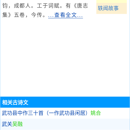
钧，成都人。工于词赋。有《唐志
轶闻故事
集》五卷，今传。
...查看全文...
相关古诗文
武功县中作三十首（一作武功县闲居）
姚合
武关
吴融