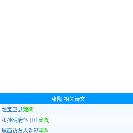
雍陶
相关诗文
题宝应县
雍陶
和孙明府怀旧山
雍陶
城西访友人别墅
雍陶