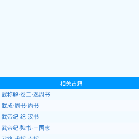
相关古籍
武称解·卷二·逸周书
武成·周书·尚书
武帝纪·纪·汉书
武帝纪·魏书·三国志