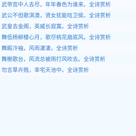
武帝宫中人去尽，年年春色为谁来。全诗赏析
武公不但歌淇澳，贤女犹能唁卫侯。全诗赏析
武皇去金阁，英威长寂寞。全诗赏析
舞低杨柳楼心月，歌尽桃花扇底风。全诗赏析
舞殿冷袖，风雨凄凄。全诗赏析
舞榭歌台，风流总被雨打风吹去。全诗赏析
勿言草卉贱，幸宅天池中。全诗赏析