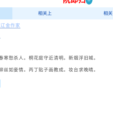
相关上
相关
宋辽金作家
录
寒愁杀人。桐花庭守近清明。新烟浮旧城。
丝如妾情。丙丁贴子画教成。妆台求晚晴。