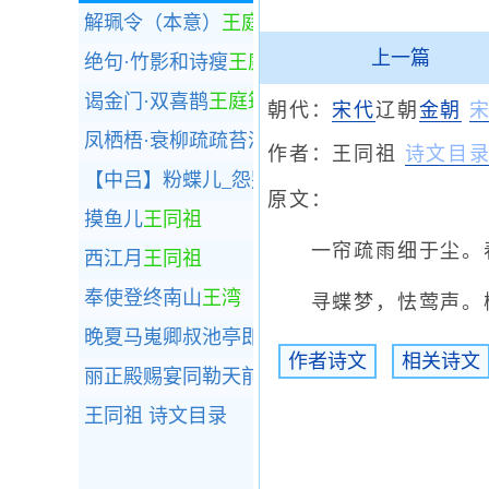
解珮令（本意）
王庭珪
上一篇
绝句·竹影和诗瘦
王庭筠
谒金门·双喜鹊
王庭筠
朝代：
宋代
辽朝
金朝
凤栖梧·衰柳疏疏苔满地
王庭筠
作者：
王同祖
诗文目
【中吕】粉蝶儿_怨别银烛高
王挺秀
原文：
摸鱼儿
王同祖
一帘疏雨细于尘。春
西江月
王同祖
奉使登终南山
王湾
寻蝶梦，怯莺声。柳
晚夏马嵬卿叔池亭即事寄京都一二知己
王湾
作者诗文
相关诗文
丽正殿赐宴同勒天前烟年四韵应制
王湾
王同祖
诗文目录