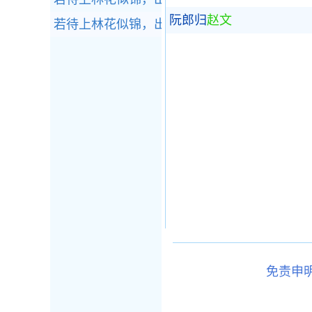
阮郎归
赵文
若待上林花似锦，出门俱是看花人。全诗赏析
免责申