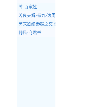
芮·百家姓
芮良夫解·卷九·逸周书
芮宋欲绝秦赵之交·魏四·战国策
弱民·商君书