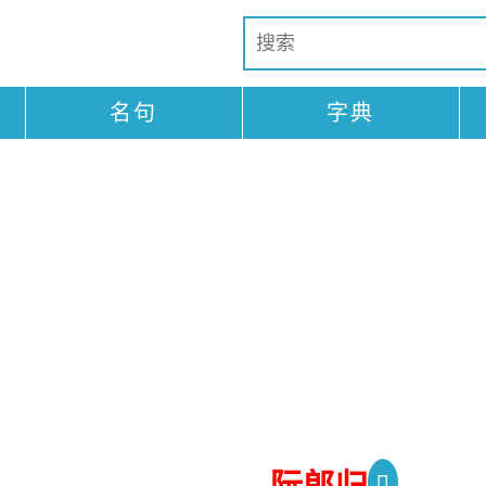
名句
字典
阮郎归