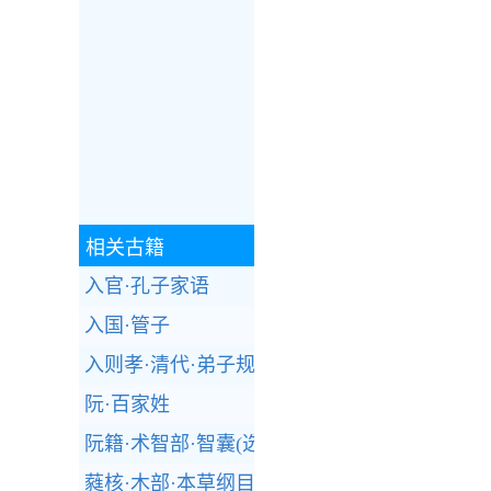
相关古籍
入官·孔子家语
入国·管子
入则孝·清代·弟子规
阮·百家姓
阮籍·术智部·智囊(选录)
蕤核·木部·本草纲目