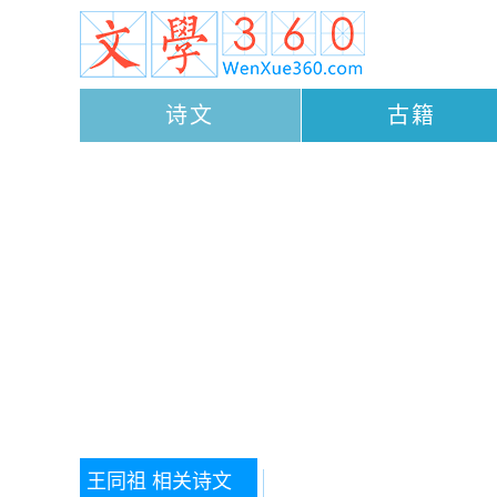
诗文
古籍
王同祖
相关诗文