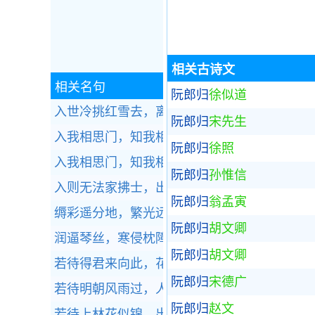
相关古诗文
相关名句
阮郎归
徐似道
入世冷挑红雪去，离尘香割紫云来。全诗赏析
阮郎归
宋先生
入我相思门，知我相思苦。全诗赏析
阮郎归
徐照
入我相思门，知我相思苦。全诗赏析
阮郎归
孙惟信
入则无法家拂士，出则无敌国外患者，国恒亡
阮郎归
翁孟寅
缛彩遥分地，繁光远缀天。全诗赏析
阮郎归
胡文卿
润逼琴丝，寒侵枕障，虫网吹黏帘竹。全诗赏
阮郎归
胡文卿
若待得君来向此，花前对酒不忍触。全诗赏析
阮郎归
宋德广
若待明朝风雨过，人在天涯！春在天涯。全诗
阮郎归
赵文
若待上林花似锦，出门俱是看花人。全诗赏析