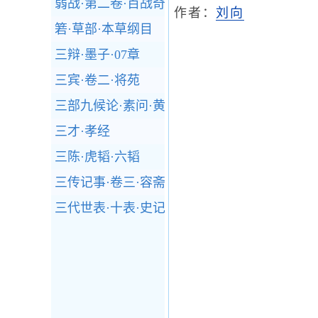
弱战·第二卷·百战奇略
作者：
刘向
箬·草部·本草纲目
三辩·墨子·07章
三宾·卷二·将苑
三部九候论·素问·黄帝内经
三才·孝经
三陈·虎韬·六韬
三传记事·卷三·容斋随笔
三代世表·十表·史记