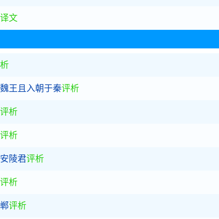
译文
诗赏析
赏析
析
华魏王且入朝于秦
评析
评析
评析
谓安陵君
评析
评析
邯郸
评析