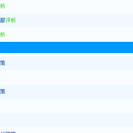
析
晋鄙
评析
析
国策
国策