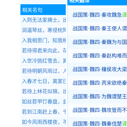
相关翻译
相关名句
战国策·魏四·秦攻魏急
译
入则无法家拂士，出则无敌国外患者，国恒亡
战国策·魏四·秦王使人
润逼琴丝，寒侵枕障，虫网吹黏帘竹。
全诗赏
入我相思门，知我相思苦。
全诗赏析
战国策·魏四·秦魏为与国
若待得君来向此，花前对酒不忍触。
全诗赏析
战国策·魏四·秦赵构难
入世冷挑红雪去，离尘香割紫云来。
全诗赏析
战国策·魏四·穰侯攻大梁
若待明朝风雨过，人在天涯！春在天涯。
全诗
入春才七日，离家已二年。
全诗赏析
战国策·魏四·芮宋欲绝
若待上林花似锦，出门俱是看花人。
全诗赏析
战国策·魏四·为魏谓楚王
如丝苣甲饤春盘，韭叶金黄雪未干。
全诗赏析
战国策·魏四·魏攻管而
若到江南赶上春，千万和春住。
全诗赏析
如今风雨西楼夜，不听清歌也泪垂。
全诗赏析
战国策·魏四·魏秦伐楚
译