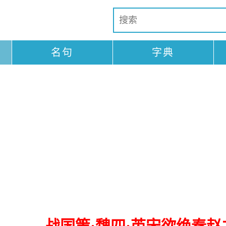
名句
字典
战国策·魏四·芮宋欲绝秦赵