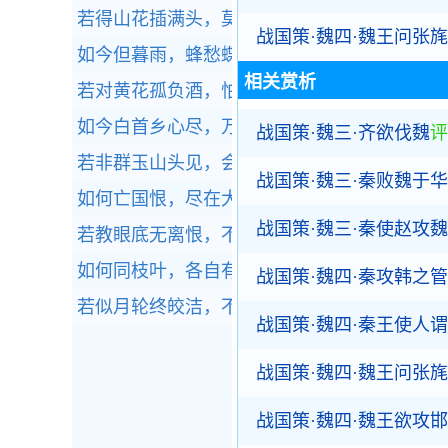
若得山花插满头，莫问奴归处。
全诗赏析
战国策·魏四·魏王问张旄
如今但暮雨，蜂愁蝶恨，小窗闲对芭蕉展。
全
相关赏析
若对黄花孤负酒，怕黄花、也笑人岑寂。
全诗
如今白首乡心尽，万里归程在梦中。
全诗赏析
战国策·魏三·齐欲伐魏
评
若非群玉山头见，会向瑶台月下逢。
全诗赏析
战国策·魏三·秦败魏于
如何亡国恨，尽在大江东！
全诗赏析
战国策·魏三·秦使赵攻魏
若教眼底无离恨，不信人间有白头。
全诗赏析
如何同枝叶，各自有枯荣。
全诗赏析
战国策·魏四·秦攻韩之管
若似月轮终皎洁，不辞冰雪为卿热。
全诗赏析
战国策·魏四·秦王使人
战国策·魏四·魏王问张旄
战国策·魏四·魏王欲攻