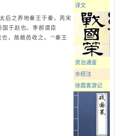
译文
太后之养地秦王于秦。芮宋
委国于赵也。李郝谓臣
也，故敝邑收之。’”秦王
资治通鉴
水经注
徐霞客游记