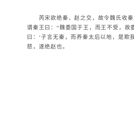
芮宋欲绝秦、赵之交，故令魏氏收秦
谓秦王曰：“魏委国于王，而王不受，故
曰：‘子言无秦，而养秦太后以地，是欺我
怒，遂绝赵也。