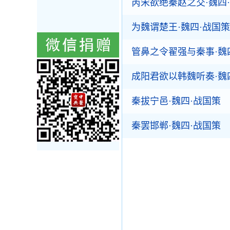
芮宋欲绝秦赵之交·魏四
为魏谓楚王·魏四·战国策
管鼻之令翟强与秦事·魏
成阳君欲以韩魏听奏·魏
秦拔宁邑·魏四·战国策
秦罢邯郸·魏四·战国策