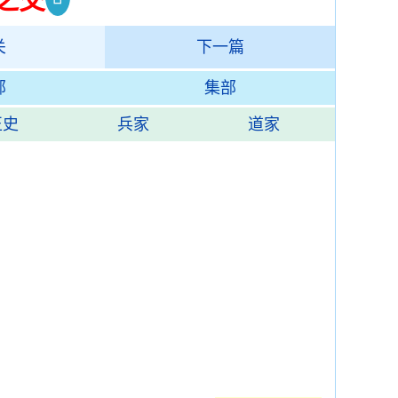
关
下一篇
部
集部
正史
兵家
道家