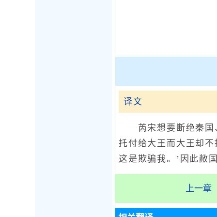
译文
芮宋想要断绝秦国、
托付给大王而大王却不
这是欺骗我。’因此敝
上一章