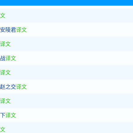
文
。
全诗赏析
谓安陵君
译文
析
译文
而战
译文
译文
赏析
秦赵之交
译文
译文
不下
译文
文