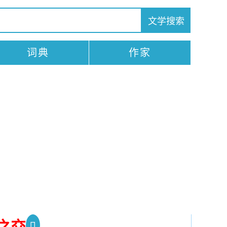
词典
作家
之交