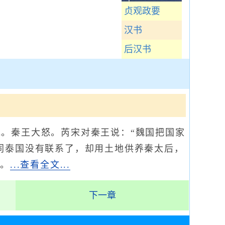
贞观政要
汉书
后汉书
。秦王大怒。芮宋对秦王说：“魏国把国家
同泰国没有联系了，却用土地供养秦太后，
交。
...查看全文...
下一章