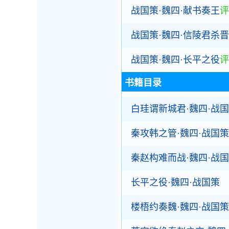
战国策·魏四·献书奏王
评
战国策·魏四·信陵君杀
战国策·魏四·长平之役
评
书籍目录
白珪谓新城君·魏四·战
秦攻韩之管·魏四·战国策
秦赵构难而战·魏四·战
长平之役·魏四·战国策
楼梧约奏魏·魏四·战国策