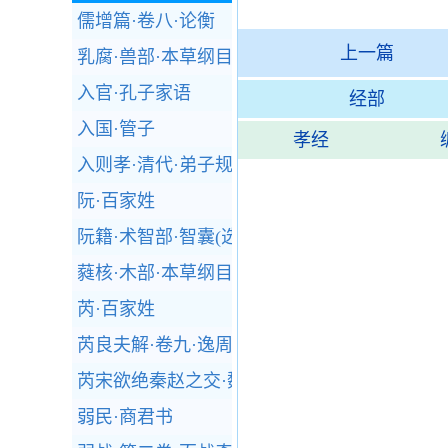
儒增篇·卷八·论衡
上一篇
乳腐·兽部·本草纲目
入官·孔子家语
经部
入国·管子
孝经
入则孝·清代·弟子规
阮·百家姓
阮籍·术智部·智囊(选录)
蕤核·木部·本草纲目
芮·百家姓
芮良夫解·卷九·逸周书
芮宋欲绝秦赵之交·魏四·战国策
弱民·商君书