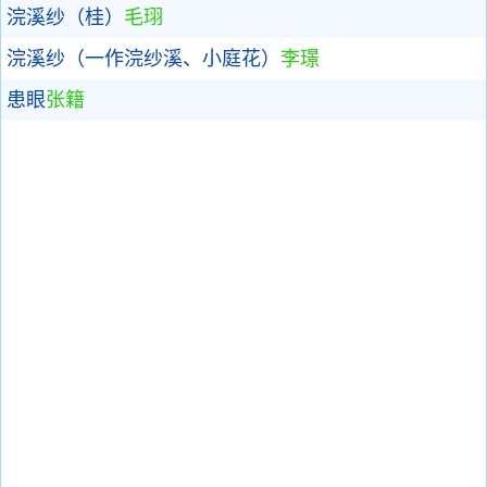
浣溪纱（桂）
毛珝
浣溪纱（一作浣纱溪、小庭花）
李璟
患眼
张籍