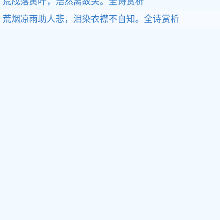
荒戍落黄叶，浩然离故关。全诗赏析
荒烟凉雨助人悲，泪染衣襟不自知。全诗赏析