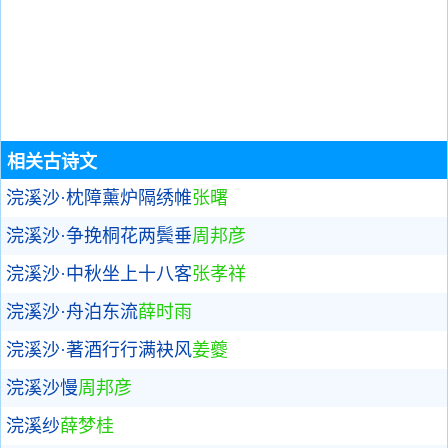
相关古诗文
浣溪沙·枕障薰炉隔绣帷
张曙
浣溪沙·争挽桐花两鬓垂
周邦彦
浣溪沙·中秋坐上十八客
张孝祥
浣溪沙·舟泊东流
薛时雨
浣溪沙·著酒行行满袂风
姜夔
浣溪沙慢
周邦彦
浣溪纱
薛梦桂