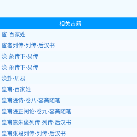
相关古籍
宦·百家姓
宦者列传·列传·后汉书
涣·彖传下·易传
涣·象传下·易传
涣卦·周易
皇甫·百家姓
皇甫湜诗·卷八·容斋随笔
皇甫湜正闰论·卷九·容斋随笔
皇甫嵩朱俊列传·列传·后汉书
皇甫张段列传·列传·后汉书