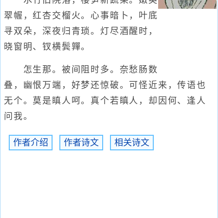
水竹旧院落，樱笋新蔬果。嫩英
翠幄，红杏交榴火。心事暗卜，叶底
寻双朵，深夜归青琐。灯尽酒醒时，
晓窗明、钗横鬓嚲。
怎生那。被间阻时多。奈愁肠数
叠，幽恨万端，好梦还惊破。可怪近来，传语也
无个。莫是瞋人呵。真个若瞋人，却因何、逢人
问我。
作者介绍
作者诗文
相关诗文