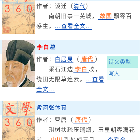
作者：
谈迁
（
清代
）
南朝旧事一芜城，
故国
飘零百
感生。
...查看全文...
李白
墓
作者：
白居易
（
唐代
）
诗文类型
采石江边
李白
坟，
写人
绕田无限草连云。
...查看
全文...
紫河张休真
作者：
曹唐
（
唐代
）
琪树扶疏压瑞烟，玉皇朝客满花