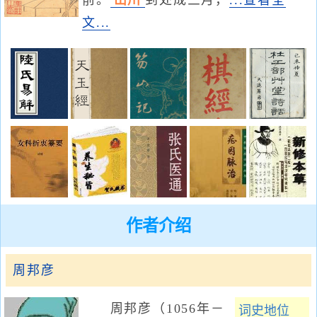
前。
山川
到处成三月，
...查看全
文...
作者介绍
周邦彦
周邦彦（1056年－
词史地位