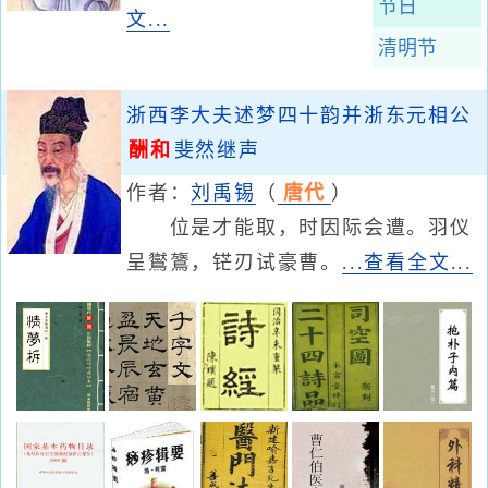
节日
文...
清明节
浙西李大夫述梦四十韵并浙东元相公
酬和
斐然继声
作者：
刘禹锡
（
唐代
）
位是才能取，时因际会遭。羽仪
呈鸑鷟，铓刃试豪曹。
...查看全文...