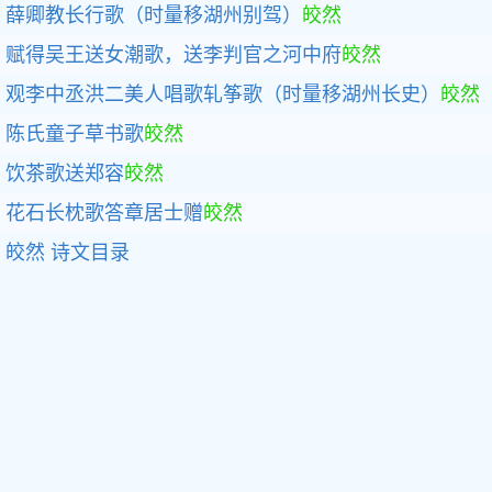
薛卿教长行歌（时量移湖州别驾）
皎然
赋得吴王送女潮歌，送李判官之河中府
皎然
观李中丞洪二美人唱歌轧筝歌（时量移湖州长史）
皎然
陈氏童子草书歌
皎然
饮茶歌送郑容
皎然
花石长枕歌答章居士赠
皎然
皎然
诗文目录