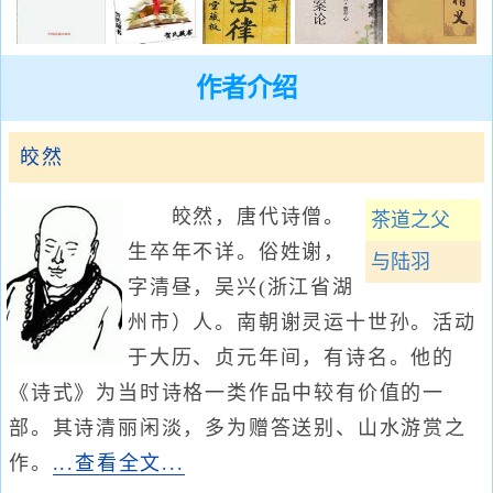
作者介绍
皎然
皎然，唐代诗僧。
茶道之父
生卒年不详。俗姓谢，
与陆羽
字清昼，吴兴(浙江省湖
州市）人。南朝谢灵运十世孙。活动
于大历、贞元年间，有诗名。他的
《诗式》为当时诗格一类作品中较有价值的一
部。其诗清丽闲淡，多为赠答送别、山水游赏之
作。
...查看全文...