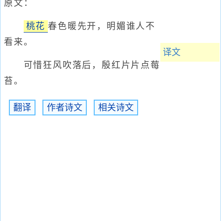
原文：
桃花
春色暖先开，明媚谁人不
看来。
译文
可惜狂风吹落后，殷红片片点莓
苔。
翻译
作者诗文
相关诗文