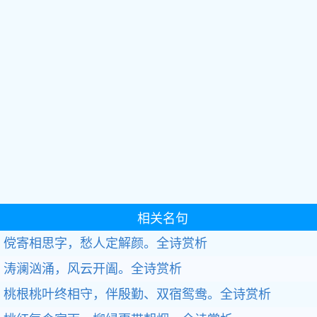
相关名句
傥寄相思字，愁人定解颜。全诗赏析
涛澜汹涌，风云开阖。全诗赏析
桃根桃叶终相守，伴殷勤、双宿鸳鸯。全诗赏析