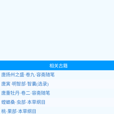
相关古籍
唐扬州之盛·卷九·容斋随笔
唐寅·明智部·智囊(选录)
唐重牡丹·卷二·容斋随笔
螳螂桑·虫部·本草纲目
桃·果部·本草纲目