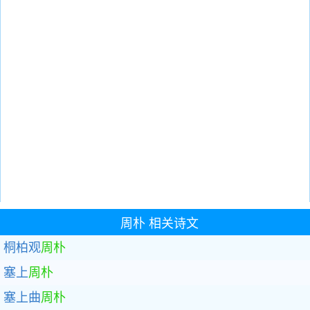
周朴
相关诗文
桐柏观
周朴
塞上
周朴
塞上曲
周朴