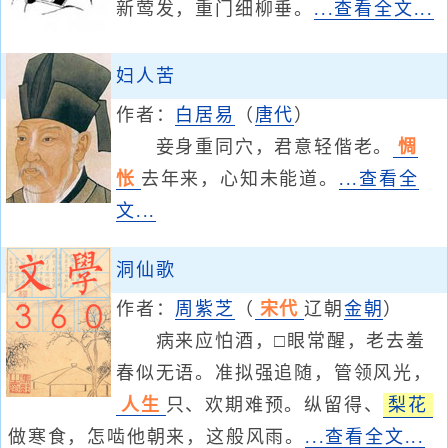
新莺发，重门细柳垂。
...查看全文...
妇人苦
作者：
白居易
（
唐代
）
妾身重同穴，君意轻偕老。
惆
怅
去年来，心知未能道。
...查看全
文...
洞仙歌
作者：
周紫芝
（
宋代
辽朝
金朝
）
病来应怕酒，□眼常醒，老去羞
春似无语。准拟强追随，管领风光，
人生
只、欢期难预。纵留得、
梨花
做寒食，怎啮他朝来，这般风雨。
...查看全文...