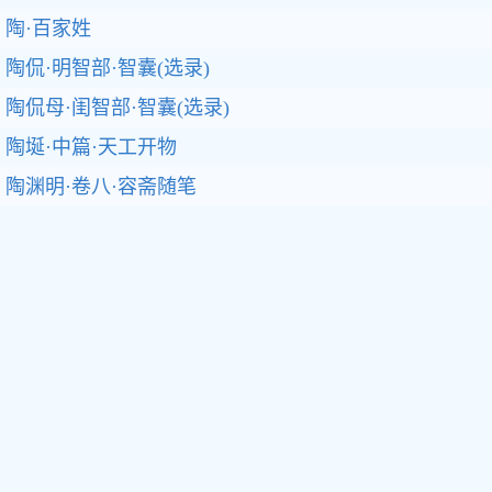
陶·百家姓
陶侃·明智部·智囊(选录)
陶侃母·闺智部·智囊(选录)
陶埏·中篇·天工开物
陶渊明·卷八·容斋随笔