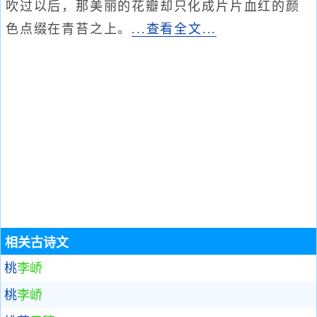
吹过以后，那美丽的花瓣却只化成片片血红的颜
色点缀在青苔之上。
...查看全文...
相关古诗文
桃
李峤
桃
李峤