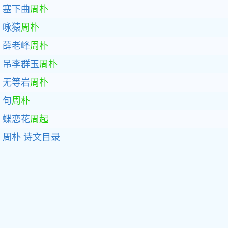
塞下曲
周朴
咏猿
周朴
薛老峰
周朴
吊李群玉
周朴
无等岩
周朴
句
周朴
蝶恋花
周起
周朴
诗文目录