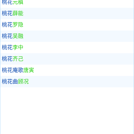
桃花
元稹
桃花
薛能
桃花
罗隐
桃花
吴融
桃花
李中
桃花
齐己
桃花庵歌
唐寅
桃花曲
顾况