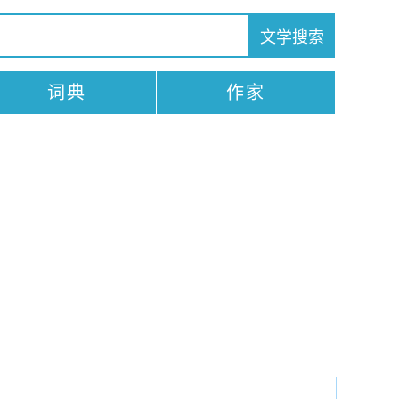
词典
作家