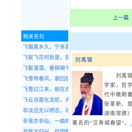
上一篇
相关名句
飞锡离乡久，宁亲喜腊初。全诗赏析
飞絮飞花何处是，层冰积雪摧残，疏疏一树五
刘禹锡
飞絮濛濛。垂柳阑干尽日风。全诗赏析
刘禹锡（
飞雪带春风，裴回乱绕空。全诗赏析
学家，哲
飞雪过江来，船在赤栏桥侧。全诗赏析
代中晚期
飞云当面化龙蛇，夭矫转空碧。全诗赏析
张革新，
非淡泊无以明志，非宁静无以致远。全诗赏析
湖南常德
非鬼亦非仙，一曲桃花水。全诗赏析
著名的“汉寿城春望”。
非怀北归兴，何用胜羁愁。全诗赏析