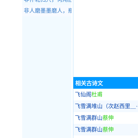
非人磨墨墨磨人，瓶应未罄罍先耻。全诗赏析
相关古诗文
飞仙阁
杜甫
飞雪满堆山（次赵西里＿
飞雪满群山
蔡伸
飞雪满群山
蔡伸