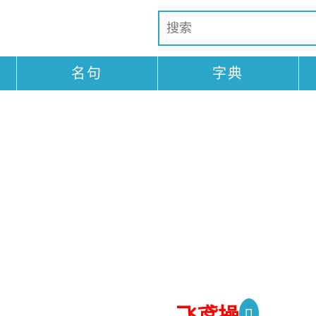
名句
字典
飞鸢操