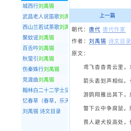
城西行
刘禹锡
上一篇
武昌老人说笛歌
刘禹锡
西山兰若试茶歌
刘禹锡
朝代：
唐代
唐代作家
聚蚊谣
刘禹锡
作者：
刘禹锡
诗文目
百舌吟
刘禹锡
原文：
秋萤引
刘禹锡
鸢飞杳杳青云里，鸢
伤秦姝行
刘禹锡
竞渡曲
刘禹锡
箭头砉划声相似。长
翰林白二十二学士见寄诗一百篇，因以答贶
刘
游鹍翔雁出其下，庆
忆春草（春草，乐天舞妓名）
刘禹锡
瞥下云中争腐鼠。腾
刘禹锡
诗文目录
畏人避犬投高处，俯