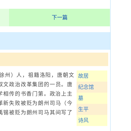
下一篇
今徐州）人，祖籍洛阳，唐朝文
故居
叔文政治改革集团的一员。唐
纪念馆
学相传的书香门第。政治上主
墓
革新失败被贬为朗州司马（今
生平
禹锡被贬为朗州司马其间写了
诗风