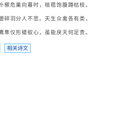
樕危巢向暮时，毰毸饱腹蹲枯枝。
碎羽分人不悲。天生众禽各有类，
隼仪形蝼蚁心，虽能戾天何足贵。
相关诗文