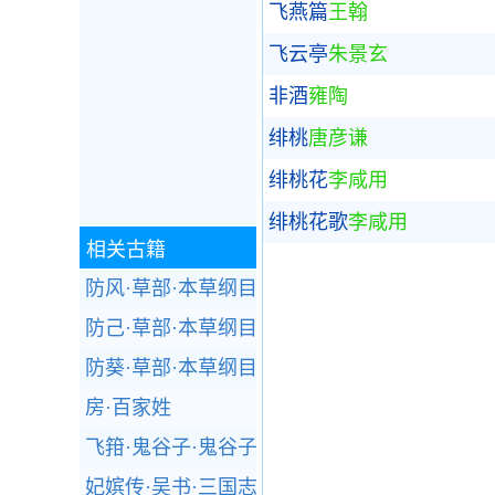
飞燕篇
王翰
飞云亭
朱景玄
非酒
雍陶
绯桃
唐彦谦
绯桃花
李咸用
绯桃花歌
李咸用
相关古籍
防风·草部·本草纲目
防己·草部·本草纲目
防葵·草部·本草纲目
房·百家姓
飞箝·鬼谷子·鬼谷子
妃嫔传·吴书·三国志