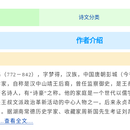
诗文分类
作者介绍
更寒。全诗赏析
772－842），字梦得，汉族，中国唐朝彭城（
学家，自称是汉中山靖王后裔，曾任监察御史，是王
著名诗人，有“诗豪”之称。他的家庭是一个世代以儒
是王叔文派政治革新活动的中心人物之一。后来永贞
）。据湖南常德历史学家、收藏家周新国先生考证刘
...查看全文...