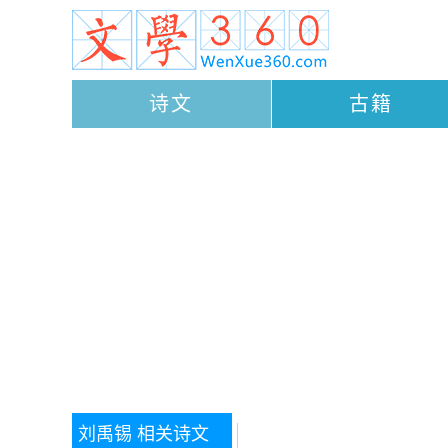
诗文
古籍
刘禹锡
相关诗文