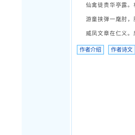
仙禽徒贵华亭露。朴
游童挟弹一麾肘，臆
威凤文章在仁义。鹰
作者介绍
作者诗文