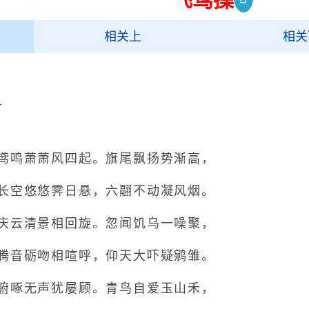
相关上
相关
录
鸣萧萧风四起。旗尾飘扬势渐高，
空悠悠霁日悬，六翮不动凝风烟。
禹锡
云清景相回旋。忽闻饥乌一噪聚，
音砺吻相喧呼，仰天大吓疑鹓雏。
啄无声犹屡顾。青鸟自爱玉山禾，