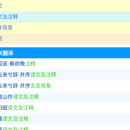
文
文及注释
作背景
赏
关翻译
国遥·春欲晚
注释
去来兮辞·并序
译文及注释
去来兮辞·并序
文言现象
嵩山作
译文及注释
田赋
译文及注释
雁
译文及注释