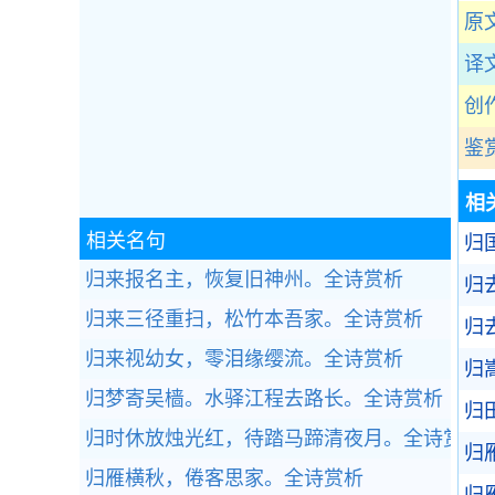
原
译
创
鉴
相
相关名句
归
归来报名主，恢复旧神州。
全诗赏析
归
归来三径重扫，松竹本吾家。
全诗赏析
归
归来视幼女，零泪缘缨流。
全诗赏析
归
归梦寄吴樯。水驿江程去路长。
全诗赏析
归
归时休放烛光红，待踏马蹄清夜月。
全诗赏析
归
归雁横秋，倦客思家。
全诗赏析