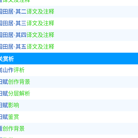
雁
译文及注释
园田居·其二
译文及注释
园田居·其三
译文及注释
园田居·其四
译文及注释
园田居·其五
译文及注释
关赏析
嵩山作
评析
田赋
创作背景
田赋
分层解析
田赋
影响
田赋
鉴赏
雁
创作背景