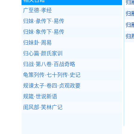
相关古籍
归
广至德·孝经
归
归妹·彖传下·易传
归
归妹·象传下·易传
归
归妹卦·周易
归心篇·颜氏家训
归战·第八卷·百战奇略
龟策列传·七十列传·史记
规谏太子·卷四·贞观政要
规箴·世说新语
闺风部·笑林广记