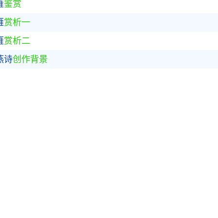
雁
鉴赏
雁
赏析一
雁
赏析二
燕诗
创作背景