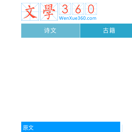
诗文
古籍
原文