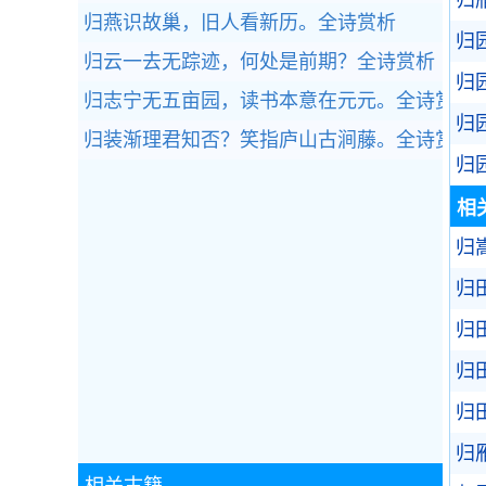
归
归燕识故巢，旧人看新历。
全诗赏析
归
归云一去无踪迹，何处是前期？
全诗赏析
归
归志宁无五亩园，读书本意在元元。
全诗赏析
归
归装渐理君知否？笑指庐山古涧藤。
全诗赏析
归
相
归
归
归
归
归
归