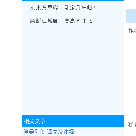
东来万里客，乱定几年归？
肠断江城雁，高高向北飞！
作
相关文章
犹
管晏列传 译文及注释