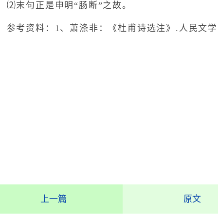
末句正是申明“肠断”之故。
考资料：1、萧涤非：《杜甫诗选注》.人民文学出版
上一篇
原文