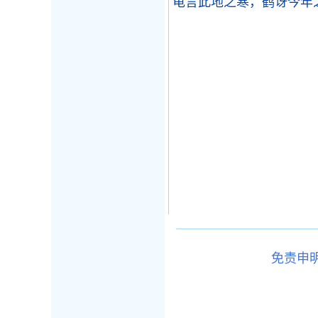
龟言此地之寒，鹤讶今年
免责申