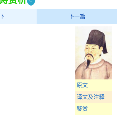
下
下一篇
原文
译文及注释
鉴赏