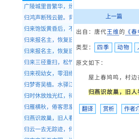
广陵城里昔繁华，炀帝行宫接紫霞。
全诗赏析
上一篇
归鸿声断残云碧。背窗雪落炉烟直。
全诗赏析
归来饱饭黄昏后，不脱蓑衣卧月明。
全诗赏析
出自：唐代
王维
的
《春
归来报名主，恢复旧神州。
全诗赏析
类型：
四季
动物
归来报名主，恢复旧神州。
全诗赏析
归来三径重扫，松竹本吾家。
全诗赏析
原文如下：
归来视幼女，零泪缘缨流。
全诗赏析
屋上春鸠鸣，村边杏
归梦寄吴樯。水驿江程去路长。
全诗赏析
归燕识故巢，旧人
归时休放烛光红，待踏马蹄清夜月。
全诗赏析
归雁横秋，倦客思家。
全诗赏析
翻译
赏析
作者
归燕识故巢，旧人看新历。
全诗赏析
归云一去无踪迹，何处是前期？
全诗赏析