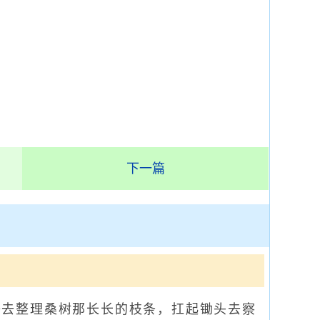
下一篇
去整理桑树那长长的枝条，扛起锄头去察