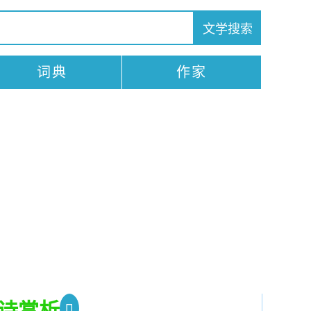
词典
作家
诗赏析