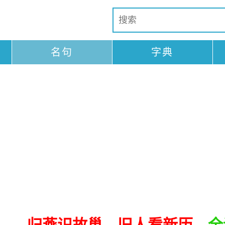
名句
字典
归燕识故巢，旧人看新历。
全