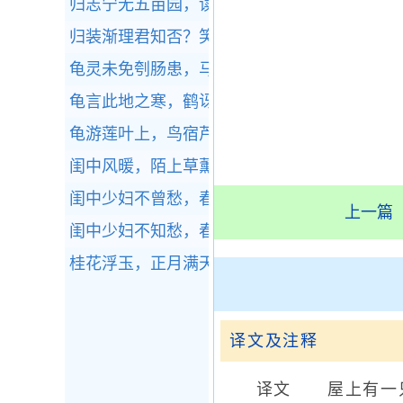
归志宁无五亩园，读书本意在元元。
全诗赏析
归装渐理君知否？笑指庐山古涧藤。
全诗赏析
龟灵未免刳肠患，马失应无折足忧。
全诗赏析
龟言此地之寒，鹤讶今年之雪。
全诗赏析
龟游莲叶上，鸟宿芦花里。
全诗赏析
闺中风暖，陌上草薰。
全诗赏析
闺中少妇不曾愁，春日凝妆上翠楼。
全诗赏析
上一篇
闺中少妇不知愁，春日凝妆上翠楼。
全诗赏析
桂花浮玉，正月满天街，夜凉如洗。
全诗赏析
译文及注释
译文 屋上有一只喜