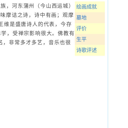
，汉族，河东蒲州（今山西运城）
绘画成就
“味摩诘之诗，诗中有画；观摩
墓地
。王维是盛唐诗人的代表，今存
评价
佛学，受禅宗影响很大。佛教有
生平
名，非常多才多艺，音乐也很
诗歌评述