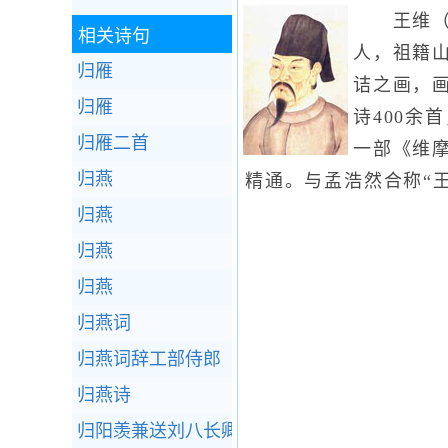
王维（70
相关诗句
人，祖籍
归雁
诘之画，画
归雁
诗400
归雁二首
一部《维
归燕
精通。与孟浩然合称“王
归燕
归燕
归燕
归燕词
归燕词辞工部侍郎（一作下第后献主司）
归燕诗
归阳羡兼送刘八长卿