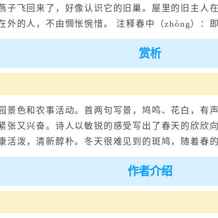
燕子飞回来了，好像认识它的旧巢。屋里的旧主人
外的人，不由惆怅惋惜。 注释春中（zhòng）：
赏析
景色和农事活动。首两句写景，鸠鸣、花白，有声
紧张又兴奋。诗人以敏锐的感受写出了春天的欣欣
康活泼，清新醇朴。冬天很难见到的斑鸠，随着春
作者介绍