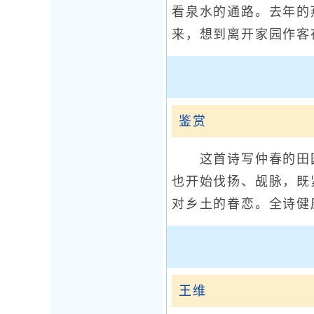
看泉水的通路。去年的
来，想到离开家园作客在
鉴赏
这首诗写仲春的田园
也开始伐扬、觇脉，既
对乡土的眷恋。全诗健
王维