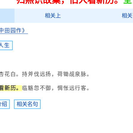
相关上
相关
中田园作》
人生
花白。持斧伐远扬，荷锄觇泉脉。
看新历。
临觞忽不御，惆怅远行客。
介绍
相关名句