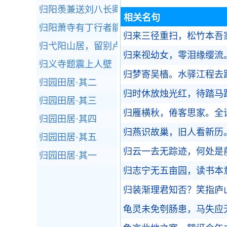
归阳羡兼送刘八长卿
相关名句
归阳萧寺有丁行者能修无生忍担水施僧况归命
归来三径重扫，松竹本吾
归弋阳山居，留别卢、邵二侍御
归来视幼女，零泪缘缨流
归义寺题震上人壁（寺即神尧皇帝读书之所）
归梦寄吴樯。水驿江程去
归园田居·其二
归时休放烛光红，待踏马
归园田居·其三
归雁横秋，倦客思家。
全
归园田居·其四
归燕识故巢，旧人看新历
归园田居·其五
归云一去无踪迹，何处是
归园田居·其一
归志宁无五亩园，读书本
归装渐理君知否？笑指庐
龟灵未免刳肠患，马失应