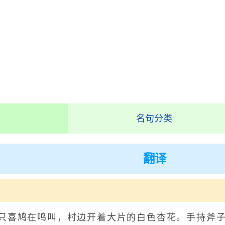
名句分类
翻译
鸠在鸣叫，村边开着大片的白色杏花。手持斧子