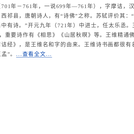
1年－761年，一说699年—761年），字摩诘
山西祁县，唐朝诗人，有“诗佛”之称。苏轼评价其：
中有诗。”开元九年（721年）中进士，任太乐丞
余首，重要诗作有《相思》《山居秋暝》等。王维精通
摩诘经》，是王维名和字的由来。王维诗书画都很有
孟”。
...查看全文...