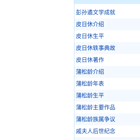
彭孙遹文学成就
皮日休介绍
皮日休生平
皮日休轶事典故
皮日休著作
蒲松龄介绍
蒲松龄年表
蒲松龄生平
蒲松龄主要作品
蒲松龄族属争议
戚夫人后世纪念