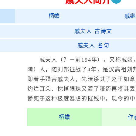
栖蟾
戚继
戚夫人
古诗文
戚夫人
名句
戚夫人（？－前194年），又称戚姬
陶）人，随刘邦征战了4年，是汉高祖刘
即着手残害戚夫人，先暗杀其子赵王如意
灼烂耳朵、挖掉眼珠又灌了哑药再将其丢
惨死于这种极度暴虐的摧残中。现今的中
栖蟾
作