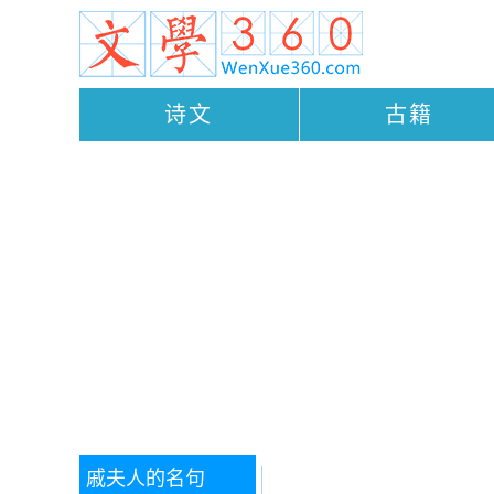
诗文
古籍
戚夫人的名句