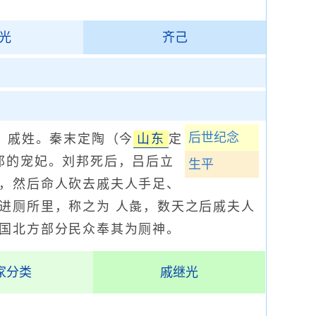
光
齐己
后世纪念
，戚姓。秦末定陶（今
山东
定
邦的宠妃。刘邦死后，吕后立
生平
，然后命人砍去戚夫人手足、
进厕所里，称之为 人彘，数天之后戚夫人
国北方部分民众奉其为厕神。
家分类
戚继光