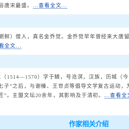
俗唐宋最盛。
...查看全文...
鲜）僧人，真名金乔觉。金乔觉早年曾经来大唐留
查看全文...
1514—1570）字于鳞，号沧溟，汉族，历城（
七子”之后，与谢榛、王世贞等倡导文学复古运动，
匠”。主盟文坛20余年，其影响及于清初。
...查看全文
作家相关介绍