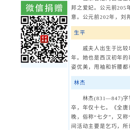
邦之爱妃。公元前20
意。公元前202年，
生平
戚夫人出生于比较卑
年。她也是西汉初年的
姿优美，甩袖和折腰都
林杰
林杰(831—847
卒，年仅十七。《全唐
晚，俗称“七夕”，又称
间活动主要是乞巧，所