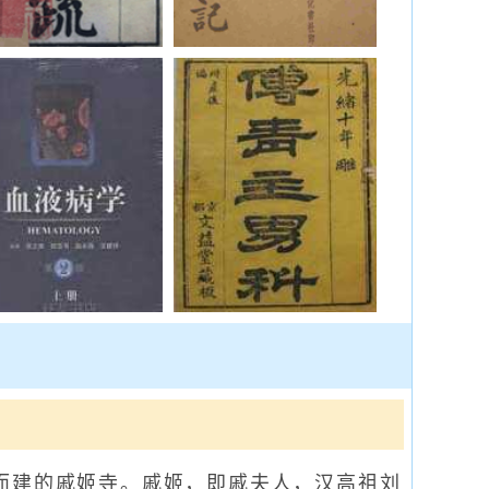
而建的戚姬寺。戚姬，即戚夫人，汉高祖刘