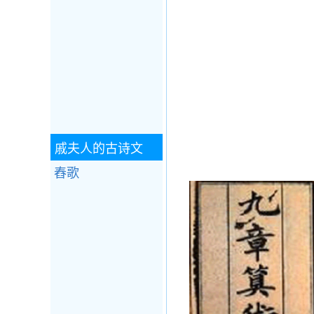
戚夫人的古诗文
舂歌