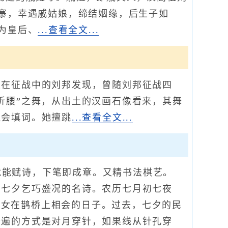
家寨，幸遇戚姑娘，缔结姻缘，后生子如
为皇后、
...查看全文...
在征战中的刘邦发现，曾随刘邦征战四
折腰”之舞，从出土的汉画石像看来，其舞
还会填词。她擅跳
...查看全文...
就能赋诗，下笔即成章。又精书法棋艺。
间七夕乞巧盛况的名诗。农历七月初七夜
和织女在鹊桥上相会的日子。过去，七夕的民
普遍的方式是对月穿针，如果线从针孔穿