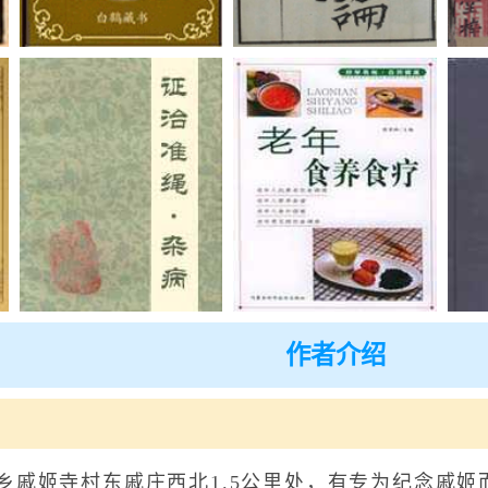
作者介绍
姬寺村东戚庄西北1.5公里处，有专为纪念戚姬