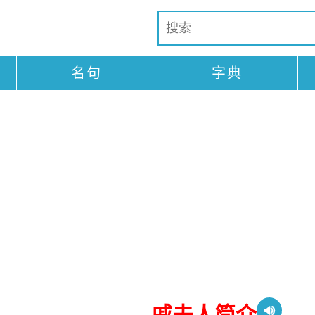
名句
字典
戚夫人简介