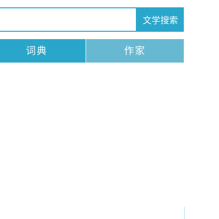
词典
作家