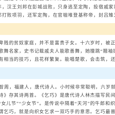
5年，汉王刘邦在彭城战败，只身逃至定陶，投宿戚
刘邦打败项羽，还军定陶，在官堌堆登基称帝，封吕雉
贱的贫奴家庭，并不是富贵子女。十六岁时，被正
歌舞名家，史书记载戚夫人能歌善舞，她擅跳“翘袖
有相当的技巧，且花样繁复。能唱楚歌，会击筑，
)字智周，福建人，唐代诗人。小时候非常聪明，六岁
诗》存其诗两首。《乞巧》是唐代诗人林杰描写民
“女儿节”“少女节”。是传说中隔着“天河”的牛郎
谓乞巧，就是向织女乞求一双巧手的意思。乞巧最