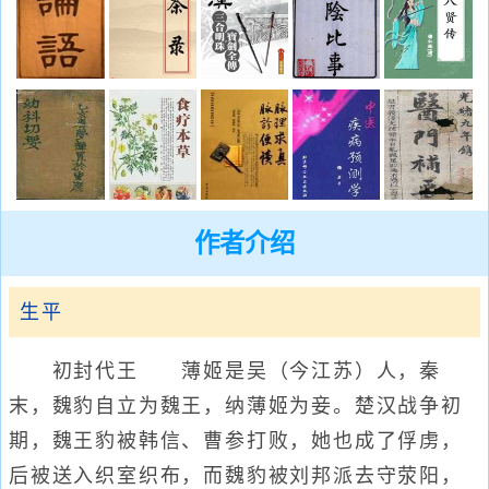
作者介绍
生平
初封代王 薄姬是吴（今江苏）人，秦
末，魏豹自立为魏王，纳薄姬为妾。楚汉战争初
期，魏王豹被韩信、曹参打败，她也成了俘虏，
后被送入织室织布，而魏豹被刘邦派去守荥阳，