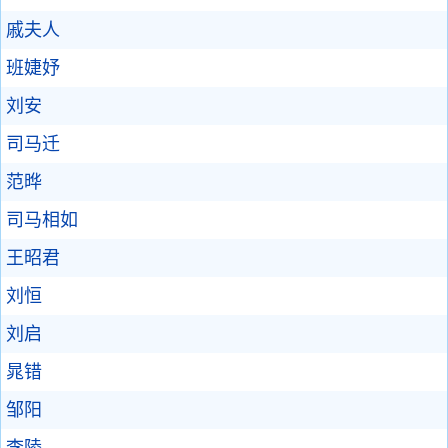
戚夫人
班婕妤
刘安
司马迁
范晔
司马相如
王昭君
刘恒
刘启
晁错
邹阳
李陵