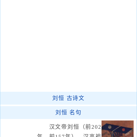
刘恒
古诗文
刘恒
名句
汉文帝刘恒（前202
年—前157年），汉高祖