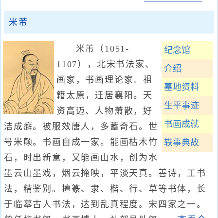
米芾
米芾（1051-
纪念馆
1107），北宋书法家、
介绍
画家，书画理论家。祖
墓地资料
籍太原，迁居襄阳。天
生平事迹
资高迈、人物萧散，好
书画成就
洁成癖。被服效唐人，多蓄奇石。世
号米颠。书画自成一家。能画枯木竹
轶事典故
石，时出新意，又能画山水，创为水
墨云山墨戏，烟云掩映，平淡天真。善诗，工书
法，精鉴别。擅篆、隶、楷、行、草等书体，长
于临摹古人书法，达到乱真程度。宋四家之一。