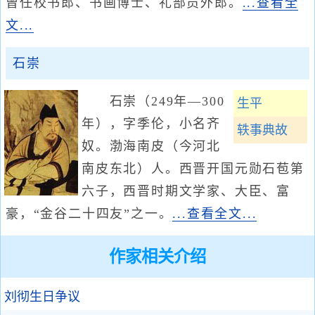
曾任校书郎、书画博士、礼部员外郎。
...查看全
文...
石崇
石崇（249年—300
生平
年），字季伦，小名齐
轶事典故
奴。渤海南皮（今河北
南皮东北）人。西晋开国元勋石苞第
六子，西晋时期文学家、大臣、富
豪，“金谷二十四友”之一。
...查看全文...
作家相关介绍
刘彻生日争议