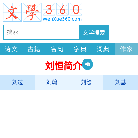
诗文
古籍
名句
字典
词典
作家
刘恒简介
刘过
刘翰
刘绘
刘基