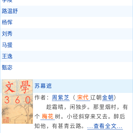
路温舒
杨恽
刘秀
马援
王逸
甄宓
苏幕遮
作者：
周紫芝
（
宋代
辽朝
金朝
）
趁霜晴，闲独步。那里烟村，有
个
梅花
树。小径斜穿来又去。醉后
知他，有甚青云路。
...查看全文...