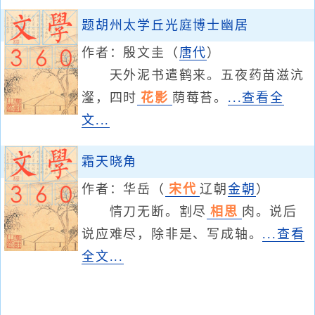
题胡州太学丘光庭博士幽居
作者：
殷文圭
（
唐代
）
天外泥书遣鹤来。五夜药苗滋沆
瀣，四时
花影
荫莓苔。
...查看全
文...
霜天晓角
作者：
华岳
（
宋代
辽朝
金朝
）
情刀无断。割尽
相思
肉。说后
说应难尽，除非是、写成轴。
...查看
全文...