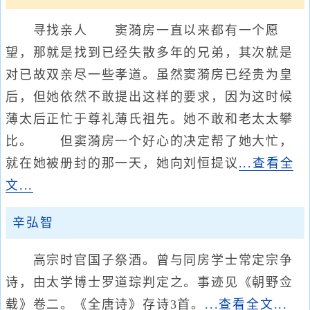
寻找亲人 窦漪房一直以来都有一个愿
望，那就是找到已经失散多年的兄弟，其次就是
对已故双亲尽一些孝道。虽然窦漪房已经贵为皇
后，但她依然不敢提出这样的要求，因为这时候
薄太后正忙于尊礼薄氏祖先。她不敢和老太太攀
比。 但窦漪房一个好心的决定帮了她大忙，
就在她被册封的那一天，她向刘恒提议
...查看全
文...
辛弘智
高宗时官国子祭酒。曾与同房学士常定宗争
诗，由太学博士罗道琮判定之。事迹见《朝野佥
载》卷二。《全唐诗》存诗3首。
...查看全文...