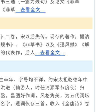
，书三通（一篇为残句）及论文《非草
。《非草
...查看全文...
》二卷，宋以后失传。现存的著作，据清
甫规书》、《非草书》以及《迅风赋》《解
壹的代表作，后人
...查看全文...
生卒年、字号均不详，约宋太祖乾德年中
陈洪进（仙游人，时任清源军节度使）归
中丞。昌图好作词，风格隽美，为五代词坛
的名字。遗词仅存三首，收入《全唐诗》卷