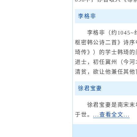
李格非
李格非（约1045~
枢密韩公诗二首》诗序
琦传》）的学士韩琦的
进士，初任冀州（今河
清贫，欲让他兼任其他
徐君宝妻
徐君宝妻是南宋末年
于世。
...查看全文...