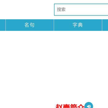
名句
字典
赵壹简介