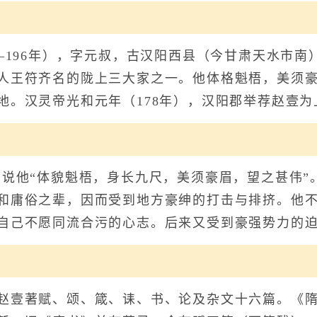
196年），字元叔，古汉阳西县（今甘肃天水市南
人王符齐名的陇上三大家之一。他体格魁梧，美须
地。汉灵帝光和元年（178年），汉阳郡举荐赵壹为
他“体貌魁梧，身长九尺，美须豪眉，望之甚伟”
和庸俗之辈，因而受到地方豪绅的打击与排挤。他
自己不愿同流合污的心志。后来又受到豪强势力的
壹著赋、颂、箴、诔、书、论及杂文十六篇。《隋