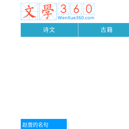
诗文
古籍
赵壹的名句