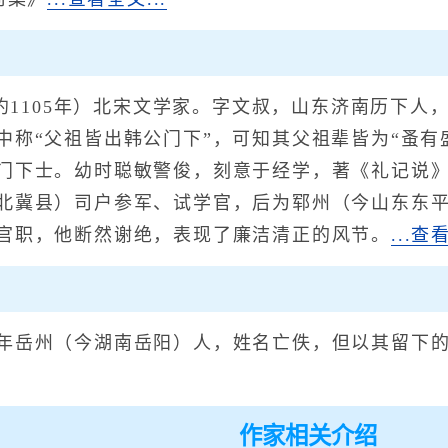
约1105年）北宋文学家。字文叔，山东济南历下人
中称“父祖皆出韩公门下”，可知其父祖辈皆为“蚤有
门下士。幼时聪敏警俊，刻意于经学，著《礼记说》数
北冀县）司户参军、试学官，后为郓州（今山东东
官职，他断然谢绝，表现了廉洁清正的风节。
...查
岳州（今湖南岳阳）人，姓名亡佚，但以其留下的
作家相关介绍