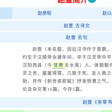
赵彦昭
赵以
赵壹
古诗文
赵壹
名句
赵壹（本名懿，因后汉书作于晋朝，避
约生于汉顺帝永建年间，卒于汉灵帝中平
汉阳西县（今
甘肃
天水南）人。体貌魁
灵之世，屡屡得罪，几致于死。友人救之
助。并作《刺世疾邪赋》抒发愤懑之气。
论及杂文等16篇，今存5篇。
赵壹《非草