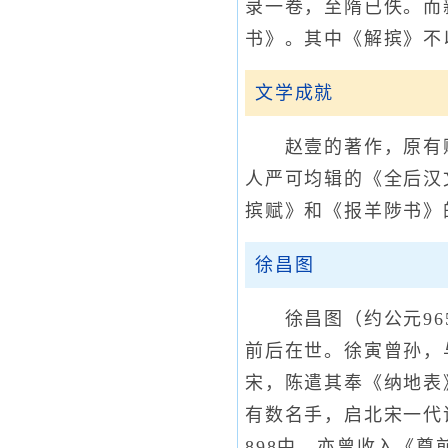
录一卷，至隋已佚。而
书》。其中《解摈》不
文学成就
赵壹的著作，原有赋
人严可均辑的《全后汉
摈赋》和《报羊陟书》
徐昌图
徐昌图（约公元965
前后在世。徐寅曾孙，
宋，陈遣其奉《纳地表
有数名手，启北宋一代
898中，亦曾收入《尊