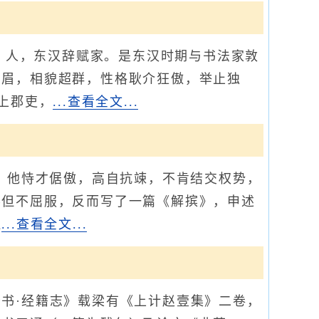
）人，东汉辞赋家。是东汉时期与书法家敦
豪眉，相貌超群，性格耿介狂傲，举止独
上郡吏，
...查看全文...
。他恃才倨傲，高自抗竦，不肯结交权势，
不但不屈服，反而写了一篇《解摈》，申述
迫
...查看全文...
书·经籍志》载梁有《上计赵壹集》二卷，