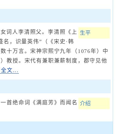
，女词人李清照父。李清照《上
生平
盛名，识量英伟”（《宋史·韩
十万言。宋神宗熙宁九年（1076年）中
平）教授。宋代有兼职兼薪制度，郡守见他
看全文...
一首绝命词《满庭芳》而闻名
介绍