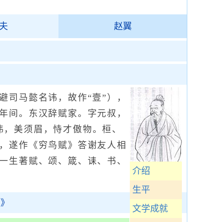
夫
赵翼
司马懿名讳，故作“壹”），
年间。东汉辞赋家。字元叔，
伟，美须眉，恃才傲物。桓、
，遂作《穷鸟赋》答谢友人相
一生著赋、颂、箴、诔、书、
介绍
生平
书》
文学成就