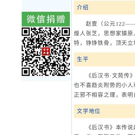
介绍
赵壹（公元122——
煌人张芝，思想家镇原
特，铮铮铁骨，顶天立
生平
《后汉书·文苑传》说
也不喜趋炎附势的小人
正邪不相容之理，表明
文学地位
《后汉书》本传说赵