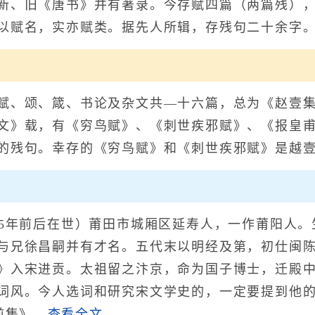
新、旧《唐书》并有著录。今存赋四篇（两篇残）
以赋名，实亦赋类。据先人所辑，存残句二十余字
、颂、箴、书论及杂文共—十六篇，总为《赵壹集
文》载，有《穷鸟赋》、《刺世疾邪赋》、《报皇
的残句。幸存的《穷鸟赋》和《刺世疾邪赋》是越
年前后在世）莆田市城厢区延寿人，一作莆阳人。
与兄徐昌嗣并有才名。五代末以明经及第，初仕闽
》入宋进贡。太祖留之汴京，命为国子博士，迁殿
词风。今人选词和研究宋文学史的，一定要提到他
前集》
...查看全文...