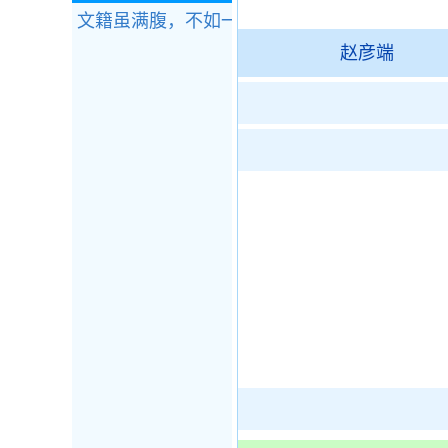
文籍虽满腹，不如一囊钱。
全诗赏析
赵彦端