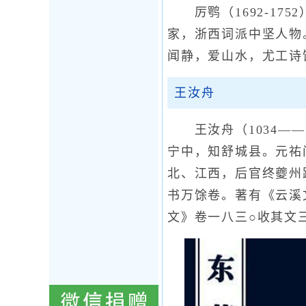
厉鹗（1692-17
家，浙西词派中坚人物
闻静，爱山水，尤工诗
王汝舟
王汝舟（1034——
宁中，知舒城县。元祐
北、江西，后官终夔州
书万馀卷。著有《云溪
文》卷一八三○收其文