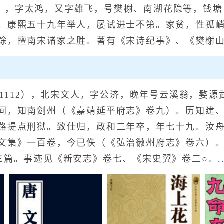
52），字太鸿，又字雄飞，号樊榭、南湖花隐等，钱
。康熙五十九年举人，屡试进士不第。家贫，性孤
馀，擅南宋诸家之胜。著有《宋诗纪事》、《樊榭
1112），北宋文人，字公济，晚年号云溪翁，婺
间，知南剑州（《嘉靖延平府志》卷九）。历知建
路提点刑狱。致仕归，政和二年卒，年七十九。汝
文集》一百卷，今已佚（《弘治徽州府志》卷六）
三篇。事迹见《新安志》卷七、《宋史翼》卷二○。