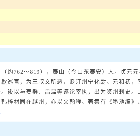
约762～819），泰山（今山东泰安）人。贞元
宣歙巡官，为王叔文所恶，贬汀州宁化尉。元和初，
诰。後以与窦群、吕温等诬论宰执，出为资州刺史。
与韩梓材同在越州，亦以文翰称。著集有《墨池编》
.