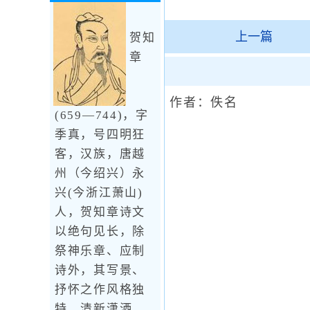
上一篇
贺知
章
作者：佚名
(659—744)，字
季真，号四明狂
客，汉族，唐越
州（今绍兴）永
兴(今浙江萧山)
人，贺知章诗文
以绝句见长，除
祭神乐章、应制
诗外，其写景、
抒怀之作风格独
特，清新潇洒，