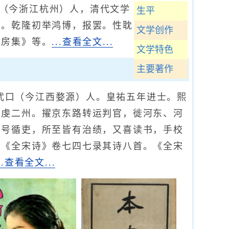
塘（今浙江杭州）人，清代文学
生平
峭。乾隆初举鸿博，报罢。性耽
文学创作
山房集》等。
...查看全文...
文学特色
主要著作
源武口（今江西婺源）人。皇祐五年进士。熙
、虔二州。擢京东路转运判官，徙河东、河
舟号循吏，所至皆有治绩，又喜读书，手校
。《全宋诗》卷七四七录其诗八首。《全宋
...查看全文...