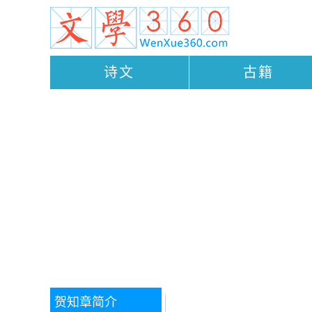
诗文
古籍
贺知章
简介