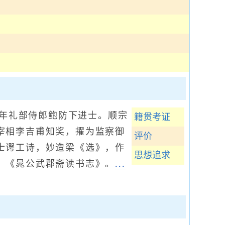
元年礼部侍郎鲍防下进士。顺宗
籍贯考证
宰相李吉甫知奖，擢为监察御
评价
士谔工诗，妙造梁《选》，作
思想追求
、《晁公武郡斋读书志》。
...