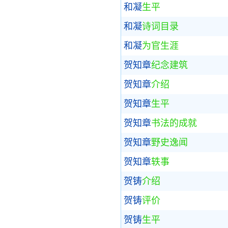
和凝
生平
和凝
诗词目录
和凝
为官生涯
贺知章
纪念建筑
贺知章
介绍
贺知章
生平
贺知章
书法的成就
贺知章
野史逸闻
贺知章
轶事
贺铸
介绍
贺铸
评价
贺铸
生平