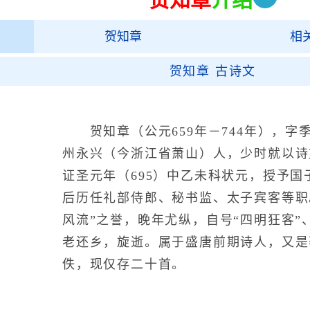
贺知章
相
贺知章 古诗文
贺知章（公元659年－744年），字
州永兴（今浙江省萧山）人，少时就以诗
证圣元年（695）中乙未科状元，授予
后历任礼部侍郎、秘书监、太子宾客等职
风流”之誉，晚年尤纵，自号“四明狂客”
老还乡，旋逝。属于盛唐前期诗人，又是
佚，现仅存二十首。