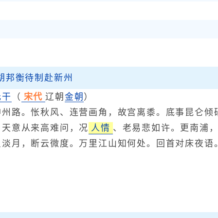
胡邦衡待制赴新州
元干
（
宋代
辽朝
金朝
）
路。怅秋风、连营画角，故宫离黍。底事昆仑倾砥
。天意从来高难问，况
人情
、老易悲如许。更南浦，
星淡月，断云微度。万里江山知何处。回首对床夜语