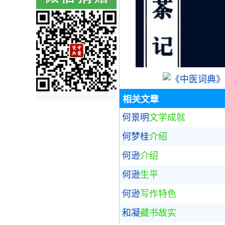
相关文章
何景明
文学成就
何梦桂
介绍
何逊
介绍
何逊
生平
何逊
写作特色
和凝
藏书故实