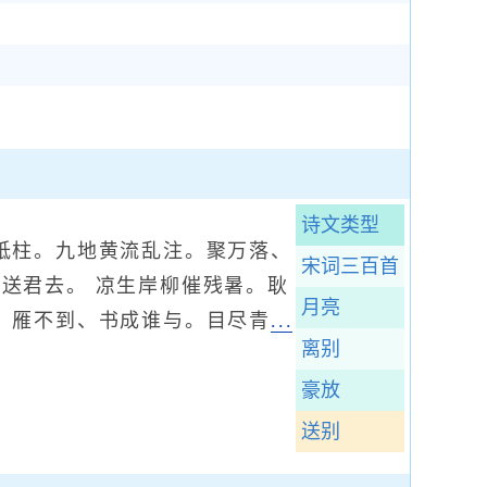
诗文类型
柱。九地黄流乱注。聚万落、
宋词三百首
送君去。 凉生岸柳催残暑。耿
月亮
。雁不到、书成谁与。目尽青
...
离别
豪放
送别