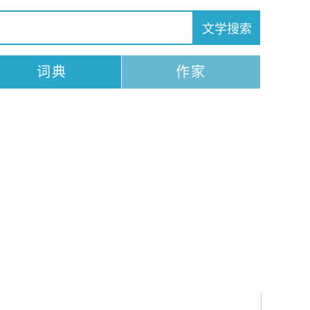
词典
作家