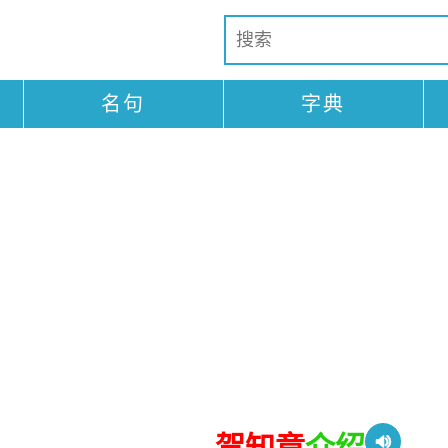
名句
字典
贺知章
介绍