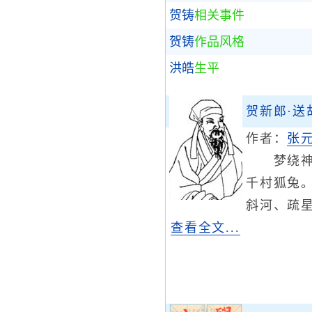
贺铸
相关事件
贺铸
作品风格
洪皓
生平
贺新郎·送
作者：
张
梦绕神州
千村狐兔
斜河、疏
查看全文...