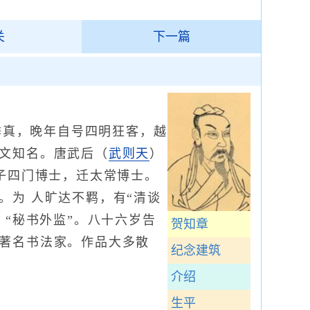
关
下一篇
季真，晚年自号四明狂客，越
文知名。唐武后（
武则天
）
国子四门博士，迁太常博士。
。为 人旷达不羁，有“清谈
、“秘书外监”。八十六岁告
贺知章
著名书法家。作品大多散
纪念建筑
介绍
生平