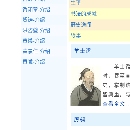
生平
贺知章-介绍
书法的成就
贺铸-介绍
野史逸闻
洪咨夔-介绍
轶事
黄巢-介绍
羊士谔
黄景仁-介绍
黄裳-介绍
羊士谔（
时，累至
史，掌制
皆典重。
查看全文..
厉鹗