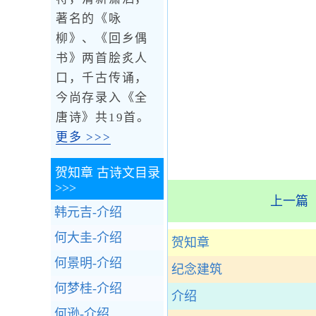
著名的《咏
柳》、《回乡偶
书》两首脍炙人
口，千古传诵，
今尚存录入《全
唐诗》共19首。
更多 >>>
贺知章
古诗文目录
>>>
上一篇
韩元吉-介绍
何大圭-介绍
贺知章
何景明-介绍
纪念建筑
何梦桂-介绍
介绍
何逊-介绍