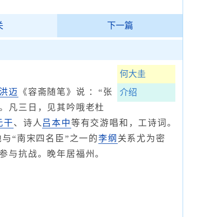
关
下一篇
何大圭
洪迈
《容斋随笔》说 ：“张
介绍
。凡三日，见其吟哦老杜
元干
、诗人
吕本中
等有交游唱和，工诗词。
与“南宋四名臣”之一的
李纲
关系尤为密
参与抗战。晚年居福州。