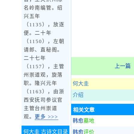
名岭南编管。绍
兴五年
（1135），放逐
便。二十年
（1150），左朝
请郎、直秘阁。
二十七年
上一篇
（1157），主管
州崇道观，旋落
职。隆兴元年
何大圭
（1163），由浙
介绍
西安抚司参议官
主管台州崇道
相关文章
观。
更多 >>>
韩愈
墓地
何大圭
古诗文目录
韩愈
评价