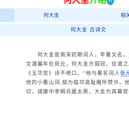
何大圭
相
何大圭 古诗文
何大圭是南宋初期词人，早著文名，
文潜暮年在宛丘，何大圭方弱冠，往谒之
《玉华宫》诗不绝口。”他与著名词人
张
他的小重山词,极为临邛高耻庵所赞许。他
切，靖康中李纲兵援太原，大圭为其幕官