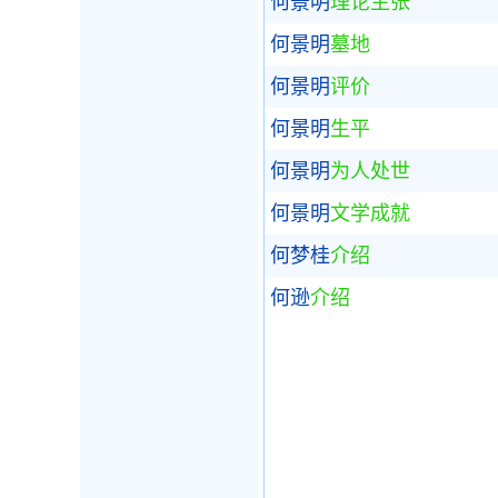
何景明
理论主张
何景明
墓地
何景明
评价
何景明
生平
何景明
为人处世
何景明
文学成就
何梦桂
介绍
何逊
介绍