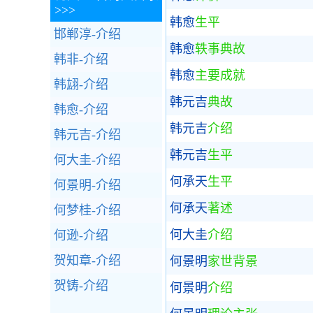
>>>
韩愈
生平
邯郸淳-介绍
韩愈
轶事典故
韩非-介绍
韩愈
主要成就
韩翃-介绍
韩元吉
典故
韩愈-介绍
韩元吉
介绍
韩元吉-介绍
韩元吉
生平
何大圭-介绍
何承天
生平
何景明-介绍
何承天
著述
何梦桂-介绍
何大圭
介绍
何逊-介绍
贺知章-介绍
何景明
家世背景
贺铸-介绍
何景明
介绍