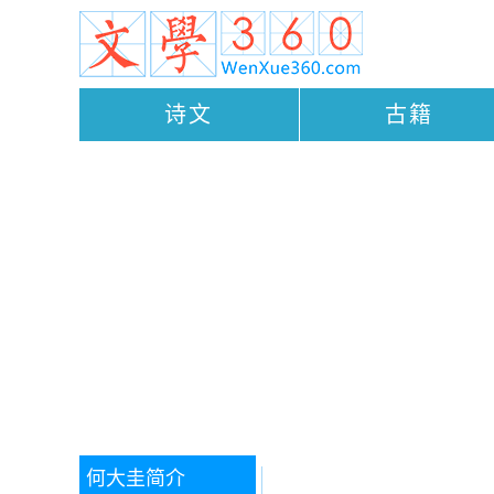
诗文
古籍
何大圭
简介