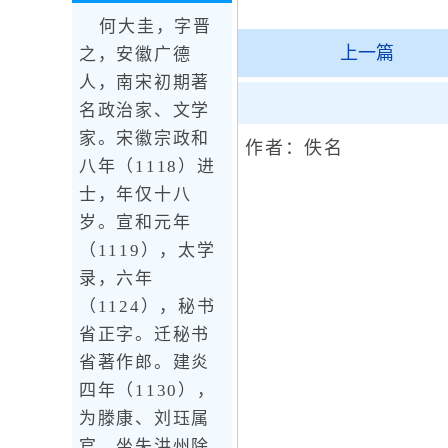
何大圭，字晋
上一篇
之，安徽广德
人，南宋初期著
名政治家、文学
家。宋徽宗政和
作者：佚名
八年（1118）进
士，年仅十八
岁。宣和元年
（1119），太学
录，六年
（1124），秘书
省正字。迁秘书
省著作郎。建炎
四年（1130），
为滕康、刘珏属
官，坐失洪州除