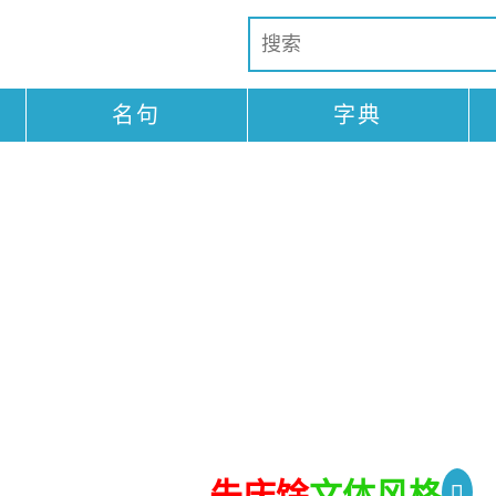
名句
字典
朱庆馀
文体风格