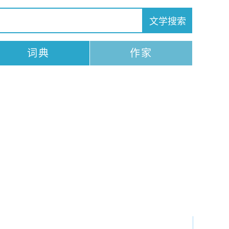
词典
作家