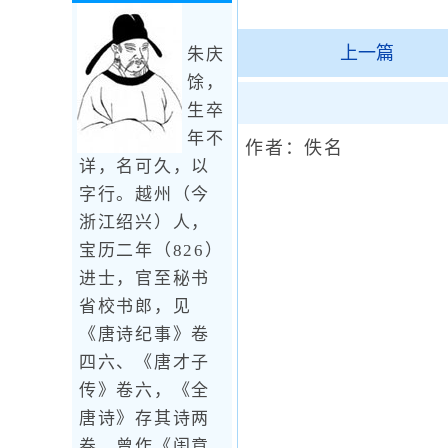
上一篇
朱庆
馀，
生卒
年不
作者：佚名
详，名可久，以
字行。越州（今
浙江绍兴）人，
宝历二年（826）
进士，官至秘书
省校书郎，见
《唐诗纪事》卷
四六、《唐才子
传》卷六，《全
唐诗》存其诗两
卷。曾作《闺意