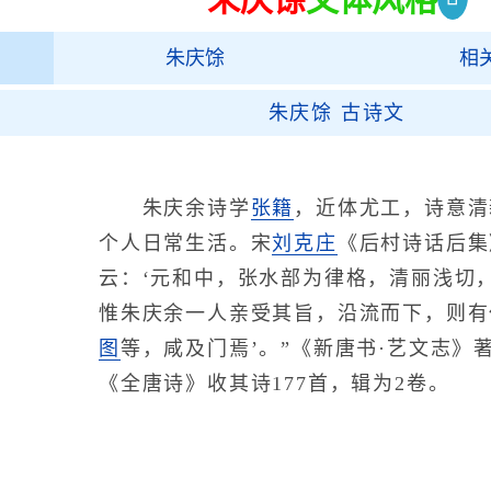
朱庆馀
相
朱庆馀 古诗文
朱庆余诗学
张籍
，近体尤工，诗意清
个人日常生活。宋
刘克庄
《后村诗话后集
云：‘元和中，张水部为律格，清丽浅切
惟朱庆余一人亲受其旨，沿流而下，则有
图
等，咸及门焉’。”《新唐书·艺文志》
《全唐诗》收其诗177首，辑为2卷。