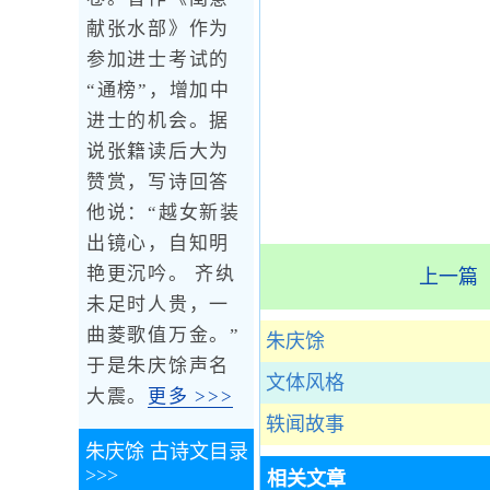
献张水部》作为
参加进士考试的
“通榜”，增加中
进士的机会。据
说张籍读后大为
赞赏，写诗回答
他说：“越女新装
出镜心，自知明
艳更沉吟。 齐纨
上一篇
未足时人贵，一
曲菱歌值万金。”
朱庆馀
于是朱庆馀声名
文体风格
大震。
更多 >>>
轶闻故事
朱庆馀
古诗文目录
>>>
相关文章