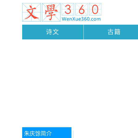
诗文
古籍
朱庆馀
简介