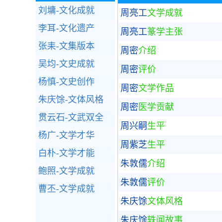
刘墉-文化成就
周亮工
文学成就
李耳-文化遗产
周亮工
篆学主张
张耒-文集版本
周密
介绍
吴均-文史成就
周密
评价
杨慎-文史创作
周密
文学作品
朱庆馀-文体风格
周密
医学贡献
贯云石-文武双全
周兴嗣
生平
杨广-文学才华
周紫芝
生平
白朴-文学才能
朱敦儒
介绍
鲍照-文学成就
朱敦儒
评价
曹丕-文学成就
朱庆馀
文体风格
朱庆馀
轶闻故事