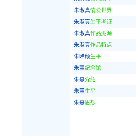
朱淑真
情爱世界
朱淑真
生平考证
朱淑真
作品溯源
朱淑真
作品特点
朱晞颜
生平
朱熹
纪念馆
朱熹
介绍
朱熹
生平
朱熹
思想