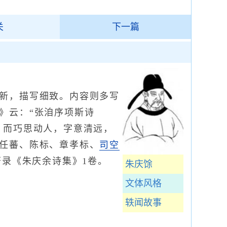
关
下一篇
新，描写细致。内容则多写
》云：“张洎序项斯诗
，而巧思动人，字意清远，
任蕃、陈标、章孝标、
司空
著录《朱庆余诗集》1卷。
朱庆馀
文体风格
轶闻故事