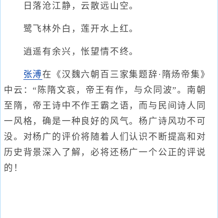
日落沧江静，云散远山空。
鹭飞林外白，莲开水上红。
逍遥有余兴，怅望情不终。
张溥
在《汉魏六朝百三家集题辞·隋炀帝集》
中云：“陈隋文哀，帝王有作，与众同波”。南朝
至隋，帝王诗中不作王霸之语，而与民间诗人同
一风格，确是一种良好的风气。杨广诗风功不可
没。对杨广的评价将随着人们认识不断提高和对
历史背景深入了解，必将还杨广一个公正的评说
的！