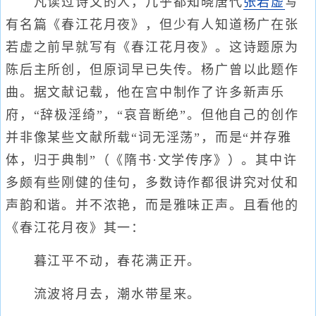
凡读过诗文的人，几乎都知晓唐代
张若虚
写
有名篇《春江花月夜》，但少有人知道杨广在张
若虚之前早就写有《春江花月夜》。这诗题原为
陈后主所创，但原词早已失传。杨广曾以此题作
曲。据文献记载，他在宫中制作了许多新声乐
府，“辞极淫绮”，“哀音断绝”。但他自己的创作
并非像某些文献所载“词无淫荡”，而是“并存雅
体，归于典制”（《隋书·文学传序》）。其中许
多颇有些刚健的佳句，多数诗作都很讲究对仗和
声韵和谐。并不浓艳，而是雅味正声。且看他的
《春江花月夜》其一：
暮江平不动，春花满正开。
流波将月去，潮水带星来。