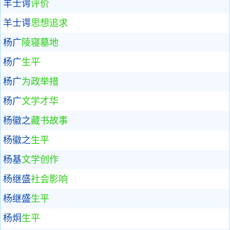
羊士谔
评价
羊士谔
思想追求
杨广
陵寝墓地
杨广
生平
杨广
为政举措
杨广
文学才华
杨徽之
藏书故事
杨徽之
生平
杨基
文学创作
杨继盛
社会影响
杨继盛
生平
杨炯
生平