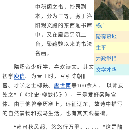
中秘阁之书，抄录副
本，分为三等，藏于洛
阳观文殿的东西厢书库
杨广
中，又在殿后另筑二
陵寝墓地
台，聚藏魏以来的书法
生平
名画。
为政举措
隋炀帝少好学，喜欢诗文。其文
文学才华
初学
庾信
。为晋王时，召引陈朝旧
官、才学之士柳鈇、
虞世南
等100余人，“以师友
处之”（《北史·柳鈇传》），于是爱好梁陈宫
体。由于他曾亲历塞上，远征辽东，故诗中描写
的自然景物和戎马生活，也有其实践基础。
“肃肃秋风起，悠悠行万里。……。”这是隋