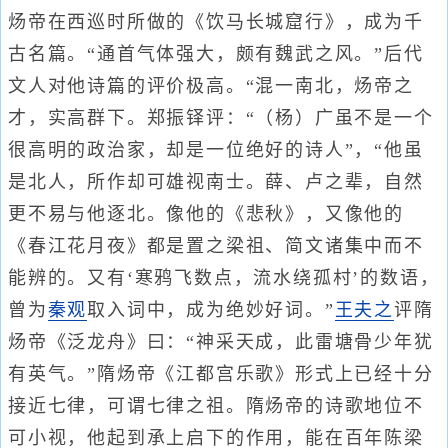
炀帝在西巡时所做的《饮马长城窟行》，成为千
古名篇。“通首气体强大，颇有魏武之风。”后代
文人对他诗篇的评价极高。“混一南北，炀帝之
才，实高群下。郑振铎评：“（杨）广虽不是一个
很高明的政治家，却是一位绝好的诗人”，“他虽
是北人，所作却可雄视南士。薛、卢之辈，自然
更不易与他逐北。像他的《悲秋》，又像他的
《春江花月夜》都是置之梁祖、简文诸集中而不
能辨的。又有‘寒鸦飞数点，流水绕孤村’的数语，
曾为
秦观
取入词中，成为绝妙好词。”
王夫之
评隋
炀帝《泛龙舟》曰：“神采天成，此雷塘骨少年犹
有英气。”隋炀帝《江都宫乐歌》形式上已经十分
接近七律，可谓七律之祖。隋炀帝的诗歌地位不
可小视，他起到承上启下的作用，能在百年陈梁