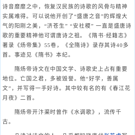
诗音靡靡之中，恢复汉民族的诗歌的风骨与精神
实属难得。可以说他开创了“盛唐之音”的辉煌大
气的阳刚之美，“济苍生” “安社稷” 一直是盛唐诗
歌的重要精神他可谓唐诗之祖。《隋书·经籍志》
著录《炀帝集》55卷，《全隋诗》录存其诗40多
首。事迹见《隋书》本纪。
隋炀帝诗文在中国文学、诗歌史上占有重要
地位。亡国之君，多被毁誉。他“好学，善属
文”，并写得一手好诗。其中较有名的有《春江花
月夜》二首。
隋炀帝开汴渠时曾作《水调歌》，流传千
古。