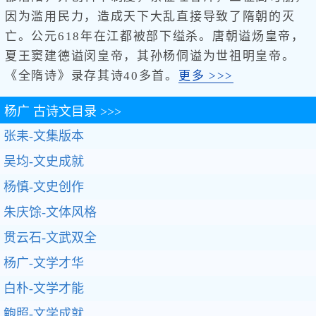
因为滥用民力，造成天下大乱直接导致了隋朝的灭
亡。公元618年在江都被部下缢杀。唐朝谥炀皇帝，
夏王窦建德谥闵皇帝，其孙杨侗谥为世祖明皇帝。
《全隋诗》录存其诗40多首。
更多 >>>
杨广
古诗文目录 >>>
张耒-文集版本
吴均-文史成就
杨慎-文史创作
朱庆馀-文体风格
贯云石-文武双全
杨广-文学才华
白朴-文学才能
鲍照-文学成就