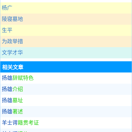
杨广
陵寝墓地
生平
为政举措
文学才华
相关文章
扬雄
辞赋特色
扬雄
介绍
扬雄
墓址
扬雄
著述
羊士谔
籍贯考证