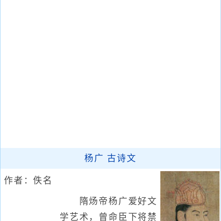
杨广 古诗文
作者：佚名
隋炀帝杨广爱好文
学艺术，曾命臣下将禁