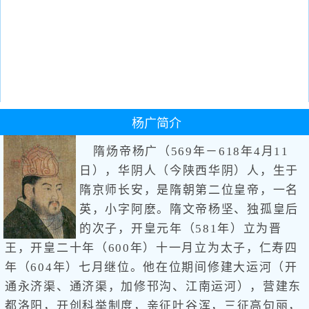
杨广
简介
隋炀帝杨广（569年－618年4月11
日），华阴人（今陕西华阴）人，生于
隋京师长安，是隋朝第二位皇帝，一名
英，小字阿麽。隋文帝杨坚、独孤皇后
的次子，开皇元年（581年）立为晋
王，开皇二十年（600年）十一月立为太子，仁寿四
年（604年）七月继位。他在位期间修建大运河（开
通永济渠、通济渠，加修邗沟、江南运河），营建东
都洛阳，开创科举制度，亲征吐谷浑，三征高句丽，