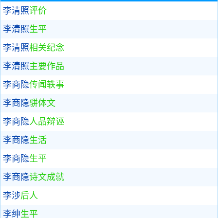
李清照
评价
李清照
生平
李清照
相关纪念
李清照
主要作品
李商隐
传闻轶事
李商隐
骈体文
李商隐
人品辩诬
李商隐
生活
李商隐
生平
李商隐
诗文成就
李涉
后人
李绅
生平