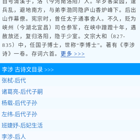
自号清溪子，洛（今河南洛阳）人。早岁客梁园，逢
兵乱，避地南方，与弟李渤同隐庐山香炉峰下。后出
山作幕僚。宪宗时，曾任太子通事舍人。不久，贬为
峡州（今湖北宜昌）司仓参军，在峡中蹭蹬十年，遇
赦放还，复归洛阳，隐于少室。文宗大和（827-
835）中，任国子博士，世称“李博士”。著有《李涉
诗》一卷。存词六首。
更多 >>>
李涉
古诗文目录 >>>
张栻-后代
诸葛亮-后代子嗣
杨载-后代子孙
左纬-后代子孙
班婕妤-后妃生活
李涉-后人