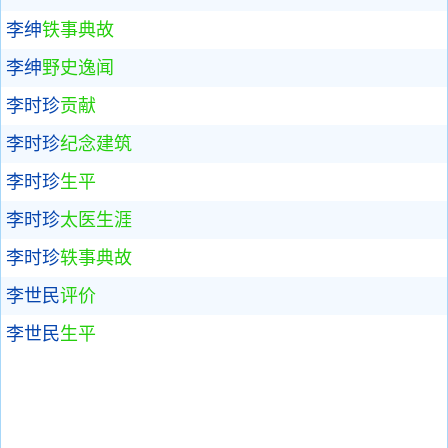
李绅
铁事典故
李绅
野史逸闻
李时珍
贡献
李时珍
纪念建筑
李时珍
生平
李时珍
太医生涯
李时珍
轶事典故
李世民
评价
李世民
生平