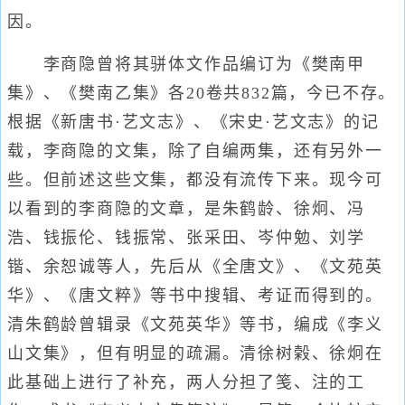
因。
李商隐曾将其骈体文作品编订为《樊南甲
集》、《樊南乙集》各20卷共832篇，今已不存。
根据《新唐书·艺文志》、《宋史·艺文志》的记
载，李商隐的文集，除了自编两集，还有另外一
些。但前述这些文集，都没有流传下来。现今可
以看到的李商隐的文章，是朱鹤龄、徐炯、冯
浩、钱振伦、钱振常、张采田、岑仲勉、刘学
锴、余恕诚等人，先后从《全唐文》、《文苑英
华》、《唐文粹》等书中搜辑、考证而得到的。
清朱鹤龄曾辑录《文苑英华》等书，编成《李义
山文集》，但有明显的疏漏。清徐树榖、徐炯在
此基础上进行了补充，两人分担了笺、注的工