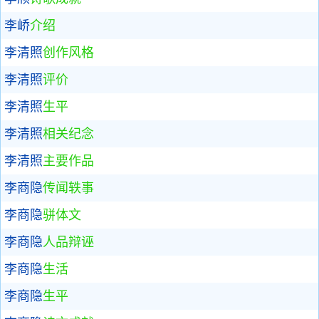
李峤
介绍
李清照
创作风格
李清照
评价
李清照
生平
李清照
相关纪念
李清照
主要作品
李商隐
传闻轶事
李商隐
骈体文
李商隐
人品辩诬
李商隐
生活
李商隐
生平