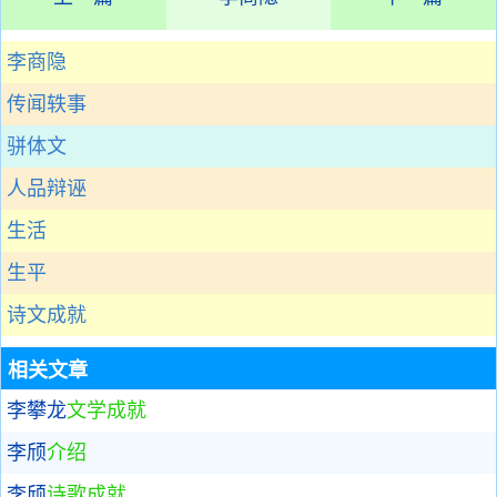
李商隐
传闻轶事
骈体文
人品辩诬
生活
生平
诗文成就
相关文章
李攀龙
文学成就
李颀
介绍
李颀
诗歌成就