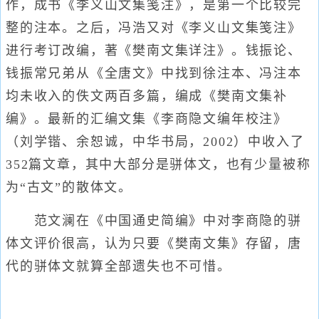
作，成书《李义山文集笺注》，是第一个比较完
整的注本。之后，冯浩又对《李义山文集笺注》
进行考订改编，著《樊南文集详注》。钱振论、
钱振常兄弟从《全唐文》中找到徐注本、冯注本
均未收入的佚文两百多篇，编成《樊南文集补
编》。最新的汇编文集《李商隐文编年校注》
（刘学锴、余恕诚，中华书局，2002）中收入了
352篇文章，其中大部分是骈体文，也有少量被称
为“古文”的散体文。
范文澜在《中国通史简编》中对李商隐的骈
体文评价很高，认为只要《樊南文集》存留，唐
代的骈体文就算全部遗失也不可惜。