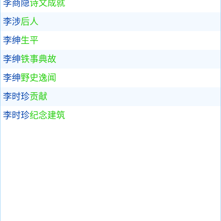
李商隐
诗文成就
李涉
后人
李绅
生平
李绅
铁事典故
李绅
野史逸闻
李时珍
贡献
李时珍
纪念建筑