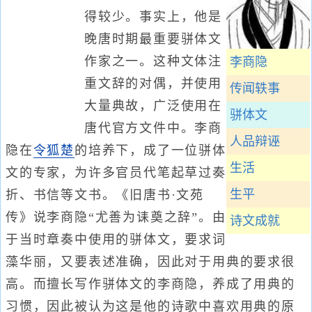
得较少。事实上，他是
晚唐时期最重要骈体文
作家之一。这种文体注
李商隐
重文辞的对偶，并使用
传闻轶事
大量典故，广泛使用在
骈体文
唐代官方文件中。李商
人品辩诬
隐在
令狐楚
的培养下，成了一位骈体
生活
文的专家，为许多官员代笔起草过奏
生平
折、书信等文书。《旧唐书·文苑
传》说李商隐“尤善为诔奠之辞”。由
诗文成就
于当时章奏中使用的骈体文，要求词
藻华丽，又要表述准确，因此对于用典的要求很
高。而擅长写作骈体文的李商隐，养成了用典的
习惯，因此被认为这是他的诗歌中喜欢用典的原