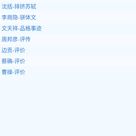
沈括-排挤苏轼
李商隐-骈体文
文天祥-品格事迹
周邦彦-评传
边贡-评价
蔡确-评价
曹操-评价