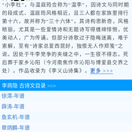
“小李杜”，与温庭筠合称为“温李”，因诗文与同时期
的段成式、温庭筠风格相近，且三人都在家族里排行
第十六，故并称为“三十六体”。其诗构思新奇，风格
秾丽，尤其是一些爱情诗和无题诗写得缠绵悱恻，优
美动人，广为传诵。但部分诗歌过于隐晦迷离，难于
索解，至有“诗家总爱西昆好，独恨无人作郑笺”之
说。因处于牛李党争的夹缝之中，一生很不得志。死
后葬于家乡沁阳（今河南焦作市沁阳与博爱县交界之
处）。作品收录为《李义山诗集》。
更多 >>>
李商隐
古诗文目录 >>>
徐渭-年谱
薛涛-年谱
鱼玄机-年谱
章炳麟-年谱