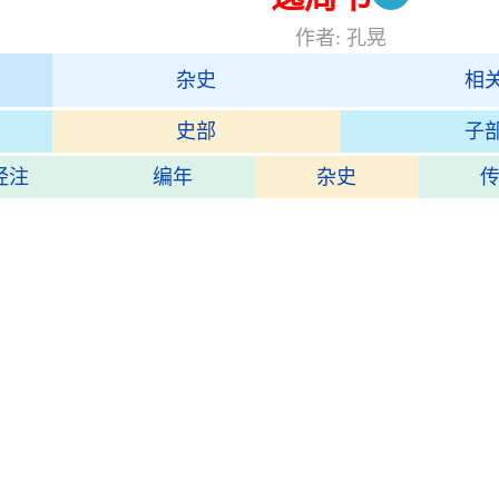
作者: 孔晃
杂史
相
史部
子
经注
编年
杂史