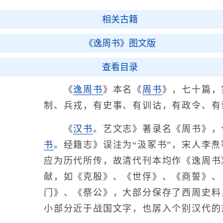
相关古籍
《逸周书》图文版
查看目录
《
逸周书
》本名《
周书
》，七十篇，
制、兵戎，有史事、有训诂，有政令、有
《
汉书
。艺文志》著录名《周书》，
书
。经籍志》误注为“汲冢书”，宋人李
应为历代所传，故清代刊本均作《逸周书
献，如《克殷》、《世俘》、《商誓》、
门》、《祭公》，大部分保存了西周史料
小部分近于战国文字，也孱入个别汉代的