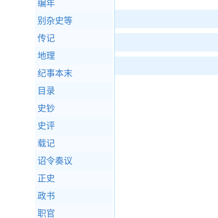
编年
别杂史等
传记
地理
纪事本末
目录
史钞
史评
载记
诏令奏议
正史
政书
职官