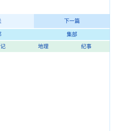
关
下一篇
部
集部
传记
地理
纪事