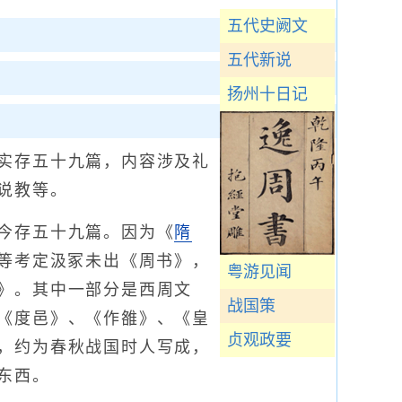
五代史阙文
五代新说
扬州十日记
实存五十九篇，内容涉及礼
说教等。
今存五十九篇。因为《
隋
焘等考定汲冢未出《周书》，
粤游见闻
》。其中一部分是西周文
战国策
《度邑》、《作雒》、《皇
贞观政要
，约为春秋战国时人写成，
东西。