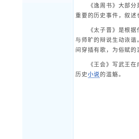
《逸周书》大部分是
重要的历史事件，叙述
《太子晋》是根据传
与师旷的辩说生动诙谐
间穿插有歌，为俗赋的
《王会》写武王在成
历史
小说
的滥觞。