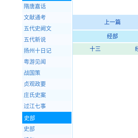
隋唐嘉话
文献通考
上一篇
五代史阙文
经部
五代新说
十三
扬州十日记
粤游见闻
战国策
贞观政要
庄氏史案
过江七事
史部
史部