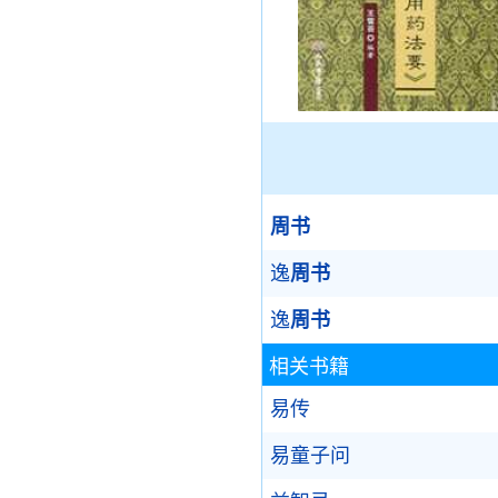
周书
逸
周书
逸
周书
相关书籍
易传
易童子问