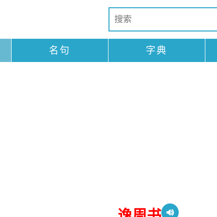
名句
字典
逸周书