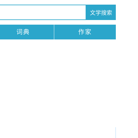
词典
作家