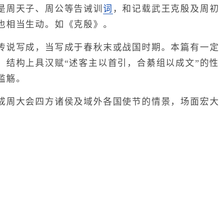
周天子、周公等告诫训
词
，和记载武王克殷及周
也相当生动。如《克殷》。
说写成，当写成于春秋末或战国时期。本篇有一定
。结构上具汉赋“述客主以首引，合綦组以成文”的
滥觞。
周大会四方诸侯及域外各国使节的情景，场面宏大