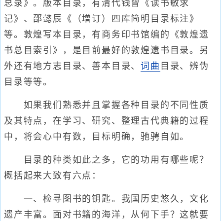
总录》。版本目录，有清代钱曾《读书敏求
记》、邵懿辰《（增订）四库简明目录标注》
等。敦煌写本目录，有商务印书馆编的《敦煌遗
书总目索引》，是目前最好的敦煌遗书目录。另
外还有地方志目录、善本目录、
词
曲
目录、辨伪
目录等等。
如果我们熟悉并且掌握各种目录的不同性质
及其特点，在学习、研究、整理古代典籍的过程
中，将会心中有数，目标明确，驰骋自如。
目录的种类如此之多，它的功用有哪些呢？
概括起来大致有六点：
一、检寻图书的钥匙。我国历史悠久，文化
遗产丰富。面对书籍的海洋，从何下手？这就要