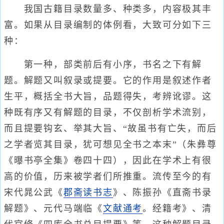
我国古籍目录数量多、种类多，内容极其丰
富。如果从目录编制的体例看，大致可分如下三
种：
第一种，部类前后有小序，书名之下有解
题。解题又叫叙录或提要。它的作用是叙述作者
生平，概括全书大旨，品题得失，考辨讹谬。这
种既有序又有解题的目录，不仅剖析学术流别，
而且提要钩玄、举其大旨、“故虽书有亡失，而后
之学者览其目录，犹可想见全书之本末”（朱彝尊
《曝书亭全集》卷四十四），因此在学术上有很
高的价值，历来被学者们所推重。流传至今的有
宋代晁公武《
郡斋读书志
》、陈振孙《直斋书录
解题》、元代马端临《
文献通考
。经籍考》、清