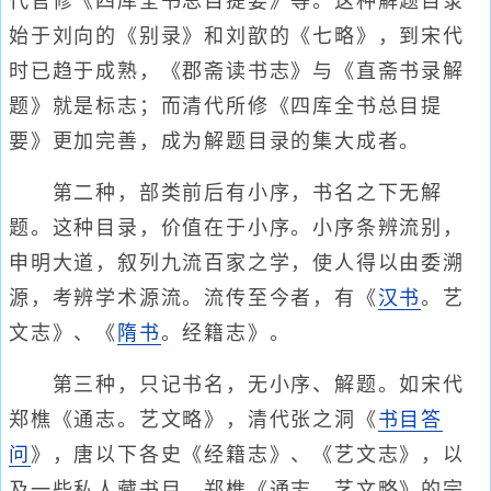
代官修《四库全书总目提要》等。这种解题目录
始于刘向的《别录》和刘歆的《七略》，到宋代
时已趋于成熟，《郡斋读书志》与《直斋书录解
题》就是标志；而清代所修《四库全书总目提
要》更加完善，成为解题目录的集大成者。
第二种，部类前后有小序，书名之下无解
题。这种目录，价值在于小序。小序条辨流别，
申明大道，叙列九流百家之学，使人得以由委溯
源，考辨学术源流。流传至今者，有《
汉书
。艺
文志》、《
隋书
。经籍志》。
第三种，只记书名，无小序、解题。如宋代
郑樵《通志。艺文略》，清代张之洞《
书目答
问
》，唐以下各史《经籍志》、《艺文志》，以
及一些私人藏书目。郑樵《通志。艺文略》的宗