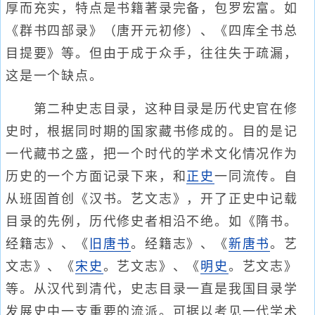
厚而充实，特点是书籍著录完备，包罗宏富。如
《群书四部录》（唐开元初修）、《四库全书总
目提要》等。但由于成于众手，往往失于疏漏，
这是一个缺点。
第二种史志目录，这种目录是历代史官在修
史时，根据同时期的国家藏书修成的。目的是记
一代藏书之盛，把一个时代的学术文化情况作为
历史的一个方面记录下来，和
正史
一同流传。自
从班固首创《汉书。艺文志》，开了正史中记载
目录的先例，历代修史者相沿不绝。如《隋书。
经籍志》、《
旧唐书
。经籍志》、《
新唐书
。艺
文志》、《
宋史
。艺文志》、《
明史
。艺文志》
等。从汉代到清代，史志目录一直是我国目录学
发展史中一支重要的流派。可据以考见一代学术