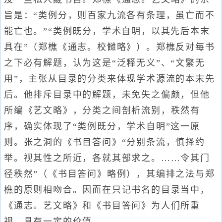
旨是：“类例分，则百家九流各有条理，虽亡而不
能亡也。”“类例既分，学术自明，以其先后本末
具在”（郑樵《通志。校雠略》）。郑樵反对每书
之下必有解题，认为这是“泛释无义”、“文繁无
用”，主张从目录的分类来体现学术源流的本末先
后。他排斥目录中的解题，未免失之偏颇，但他
所编《艺文略》，分类之间剖析流别，秩然有
序，确实体现了“类例既分，学术自明”这一原
则。张之洞的《书目答问》“分别条流，慎择约
举。视其性之所近，各就其部求之。……令其门
径秩然”（《书目答问》略例），其编排之法与郑
樵的原则相吻合。因而在只记书名的目录当中，
《通志。艺文略》和《书目答问》为人们所重
视，具有一定的价值。