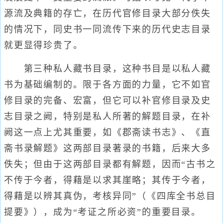
源流及典籍的存亡，在历代官修目录大部分佚失
的情况下，同史书一同流传下来的历代史志目录
就更显得珍贵了。
第三种私人藏书目录，这种书目是以私人藏
书为基础编制的。限于各方面的力量，它不如官
修目录的完备、宏富，但它可以补官修目录及史
志目录之阙，特别是私人所著的解题目录，在补
阙这一点上尤其重要，如《郡斋读书志》、《直
斋书录解题》这两部目录著录的书籍，后来大多
佚失；但由于这两部目录都有解题，因而“古书之
不传于今者，得藉是以求其崖略；其传于今者，
得藉是以辨其真伪，考核异同”（《四库全书总目
提要》），成为“考证之所必资”的重要目录。