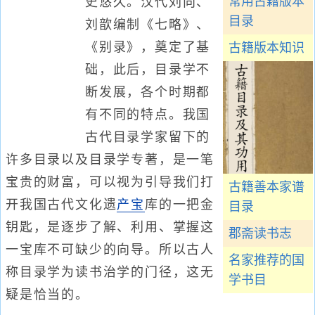
常用古籍版本
史悠久。汉代刘向、
目录
刘歆编制《七略》、
《别录》，奠定了基
古籍版本知识
础，此后，目录学不
断发展，各个时期都
有不同的特点。我国
古代目录学家留下的
许多目录以及目录学专著，是一笔
宝贵的财富，可以视为引导我们打
古籍善本家谱
开我国古代文化遗
产宝
库的一把金
目录
钥匙，是逐步了解、利用、掌握这
郡斋读书志
一宝库不可缺少的向导。所以古人
名家推荐的国
称目录学为读书治学的门径，这无
学书目
疑是恰当的。