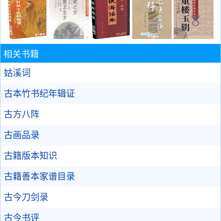
相关书籍
姑溪词
古本竹书纪年辑证
古方八阵
古画品录
古籍版本知识
古籍善本家谱目录
古今刀剑录
古今书评