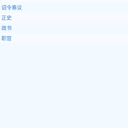
诏令奏议
正史
政书
职官