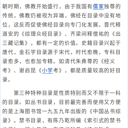
朝时期，佛教开始盛行，由于我国有
儒家
独尊的
传统，佛教仍被视为异端，佛经在目录中没有地
位，这反而促使佛经目录向专门化发展。晋代释
道安的《综理众经目录》、齐梁间释僧祐的《出
三藏记集》，都有一定的价值。史籍目录兴起于
唐代，金石学目录源于宋代，时代愈晚，专科目
录愈多，也愈加专精。如清代朱彝尊的《经义
考》、谢启昆《
小学
考》，都是质量较高的好目
录。
第三种特种目录是性质特别而又不限于一科
的目录。如丛书目录，目前最完善而使用又方便
的是上海图书馆一九五九年出版的《中国丛书综
录》。禁书目录，有陈乃乾所编《索引式的禁书