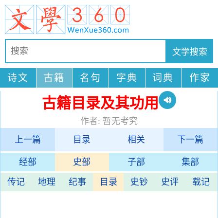
诗文
古籍
名句
字典
词典
作家
古籍目录及其功用
作者: 暂无考究
上一篇
目录
相关
下一篇
经部
史部
子部
集部
传记
地理
纪事
目录
史钞
史评
载记