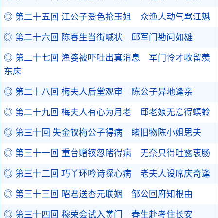
◎ 第二十五回 江公子爱色抢玉姐 众渔人动气骂江魁
◎ 第二十六回 陈春生当街喊状 邱军门勘问如雄
◎ 第二十七回 渔婆被吓吐出真消息 军门怜才收留羡
东床
◎ 第二十八回 梅夫人后堂观审 陈公子异地逢亲
◎ 第二十九回 梅夫人有心为月老 邱老娘无意得螟蛉
◎ 第三十回 失金钗梅公子得病 睹旧物陈小姐思夫
◎ 第三十一回 重台赠钗忽睹得病 无奈只得吐露衷肠
◎ 第三十二回 巧丫环吟诗探心病 老夫人设席庆奇逢
◎ 第三十三回 昭君送杏元联姻 邹公回府知根由
◎ 第三十四回 穆荣会试入黉门 春生赴考住长安