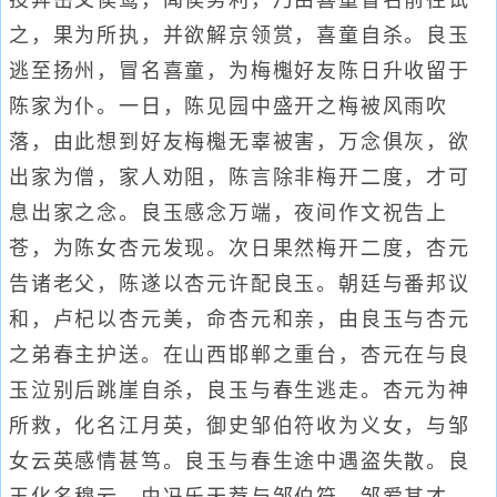
投奔岳父侯鸾，闻侯势利，乃由喜童冒名前往试
之，果为所执，并欲解京领赏，喜童自杀。良玉
逃至扬州，冒名喜童，为梅櫆好友陈日升收留于
陈家为仆。一日，陈见园中盛开之梅被风雨吹
落，由此想到好友梅櫆无辜被害，万念俱灰，欲
出家为僧，家人劝阻，陈言除非梅开二度，才可
息出家之念。良玉感念万端，夜间作文祝告上
苍，为陈女杏元发现。次日果然梅开二度，杏元
告诸老父，陈遂以杏元许配良玉。朝廷与番邦议
和，卢杞以杏元美，命杏元和亲，由良玉与杏元
之弟春主护送。在山西邯郸之重台，杏元在与良
玉泣别后跳崖自杀，良玉与春生逃走。杏元为神
所救，化名江月英，御史邹伯符收为义女，与邹
女云英感情甚笃。良玉与春生途中遇盗失散。良