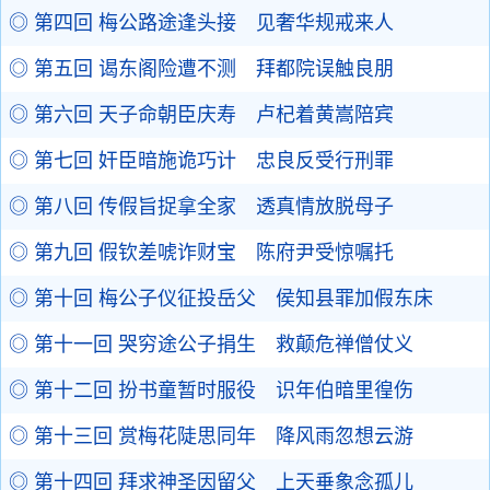
◎ 第四回 梅公路途逢头接 见奢华规戒来人
◎ 第五回 谒东阁险遭不测 拜都院误触良朋
◎ 第六回 天子命朝臣庆寿 卢杞着黄嵩陪宾
◎ 第七回 奸臣暗施诡巧计 忠良反受行刑罪
◎ 第八回 传假旨捉拿全家 透真情放脱母子
◎ 第九回 假钦差唬诈财宝 陈府尹受惊嘱托
◎ 第十回 梅公子仪征投岳父 侯知县罪加假东床
◎ 第十一回 哭穷途公子捐生 救颠危禅僧仗义
◎ 第十二回 扮书童暂时服役 识年伯暗里徨伤
◎ 第十三回 赏梅花陡思同年 降风雨忽想云游
◎ 第十四回 拜求神圣因留父 上天垂象念孤儿