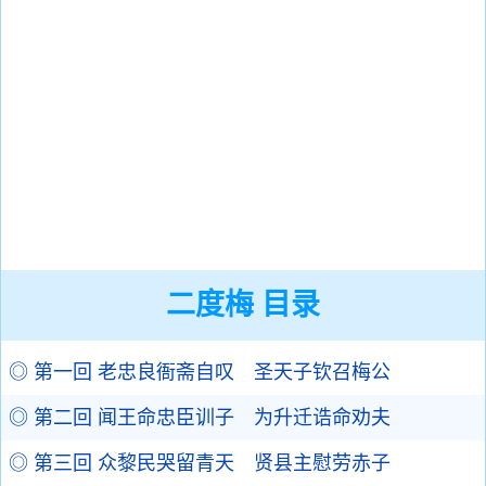
二度梅 目录
◎ 第一回 老忠良衙斋自叹 圣天子钦召梅公
◎ 第二回 闻王命忠臣训子 为升迁诰命劝夫
◎ 第三回 众黎民哭留青天 贤县主慰劳赤子