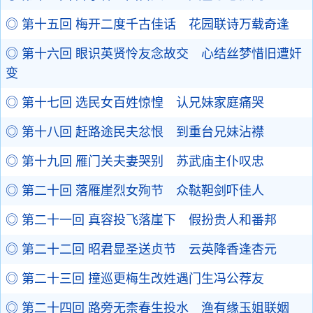
◎ 第十五回 梅开二度千古佳话 花园联诗万载奇逢
◎ 第十六回 眼识英贤怜友念故交 心结丝梦惜旧遭奸
变
◎ 第十七回 选民女百姓惊惶 认兄妹家庭痛哭
◎ 第十八回 赶路途民夫忿恨 到重台兄妹沾襟
◎ 第十九回 雁门关夫妻哭别 苏武庙主仆叹忠
◎ 第二十回 落雁崖烈女殉节 众鞑靼剑吓佳人
◎ 第二十一回 真容投飞落崖下 假扮贵人和番邦
◎ 第二十二回 昭君显圣送贞节 云英降香逢杏元
◎ 第二十三回 撞巡更梅生改姓遇门生冯公荐友
◎ 第二十四回 路旁无柰春生投水 渔有缘玉姐联姻