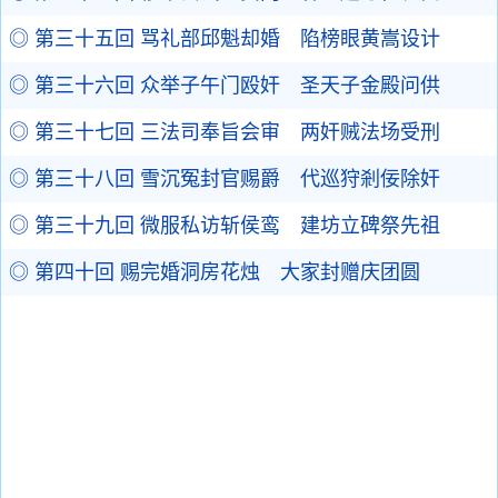
◎ 第三十五回 骂礼部邱魁却婚 陷榜眼黄嵩设计
◎ 第三十六回 众举子午门殴奸 圣天子金殿问供
◎ 第三十七回 三法司奉旨会审 两奸贼法场受刑
◎ 第三十八回 雪沉冤封官赐爵 代巡狩剎佞除奸
◎ 第三十九回 微服私访斩侯鸾 建坊立碑祭先祖
◎ 第四十回 赐完婚洞房花烛 大家封赠庆团圆