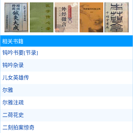
相关书籍
钝吟书要[节录]
钝吟杂录
儿女英雄传
尔雅
尔雅注疏
二荷花史
二刻拍案惊奇