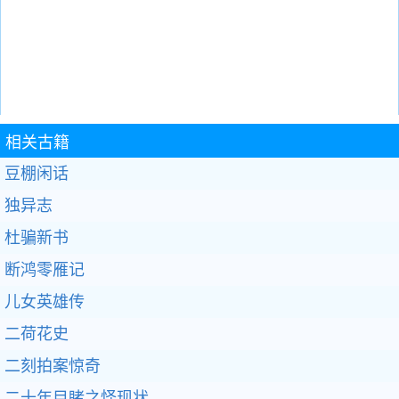
相关古籍
豆棚闲话
独异志
杜骗新书
断鸿零雁记
儿女英雄传
二荷花史
二刻拍案惊奇
二十年目睹之怪现状