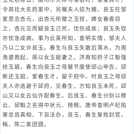
玉化名穆云，由冯乐天荐与邹伯符，邹爱其才，
令其往大名府家中，另嘱夫人招为婿。良玉在邹
家思念杏元，出杏元所赠之玉钗，婢女春香窃
之，杏元见而疑良玉己死，优伤成疾；良玉失钗
亦忧急成病。事为云英所知，查明实情，邹夫人
乃以二女许良玉。春生与良玉失散后落水，为周
渔婆救起，周以女玉姐妻之。济南知府子江魁强
抢玉姐，春生向良玉之母舅节度使邱山申告，邱
断还玉姐，爱春生才，留于府中。时良玉之母邱
夫人亦逃避于邱府，见春生，方知良玉未死，邱
山又以女云仙许配春生。后良玉、春生分别以穆
云、邱魁之名得中状元、榜眼。唐帝查明卢杞陷
害忠良真相，下旨法办，良玉、春生复姓封官，
梅、陈二家团圆。