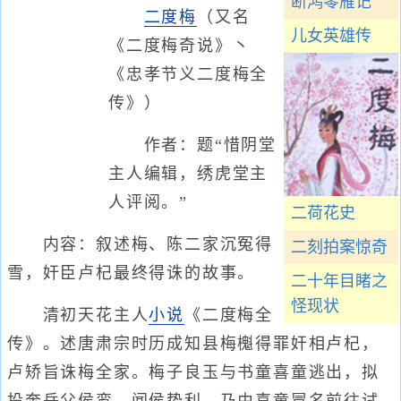
断鸿零雁记
二度梅
（又名
儿女英雄传
《二度梅奇说》丶
《忠孝节义二度梅全
传》）
作者：题“惜阴堂
主人编辑，绣虎堂主
人评阅。”
二荷花史
内容：叙述梅、陈二家沉冤得
二刻拍案惊奇
雪，奸臣卢杞最终得诛的故事。
二十年目睹之
怪现状
清初天花主人
小说
《二度梅全
传》。述唐肃宗时历成知县梅櫆得罪奸相卢杞，
卢矫旨诛梅全家。梅子良玉与书童喜童逃出，拟