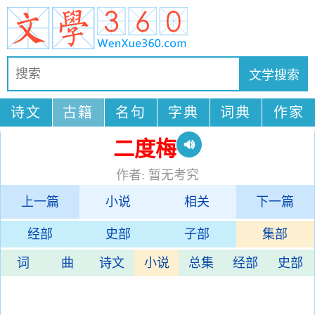
诗文
古籍
名句
字典
词典
作家
二度梅
作者: 暂无考究
上一篇
小说
相关
下一篇
经部
史部
子部
集部
词
曲
诗文
小说
总集
经部
史部