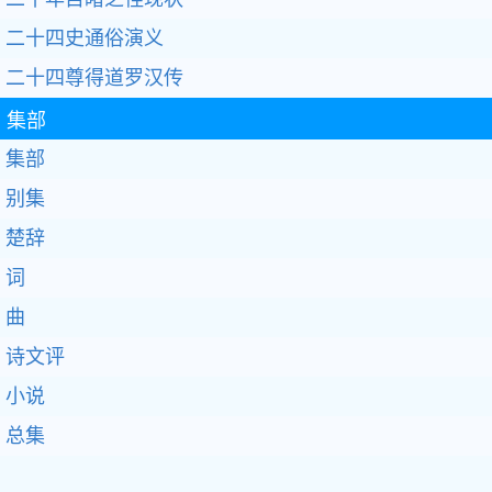
二十四史通俗演义
二十四尊得道罗汉传
集部
集部
别集
楚辞
词
曲
诗文评
小说
总集