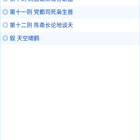
◎ 第十一则 党都司死枭生首
◎ 第十二则 陈斋长论地谈天
◎ 叙 天空啸鹤