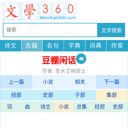
诗文
古籍
名句
字典
词典
作家
豆棚闲话
作者: 圣水艾衲居士
上一篇
小说
相关
下一篇
经部
史部
子部
集部
词
曲
诗文
小说
总集
经部
史部