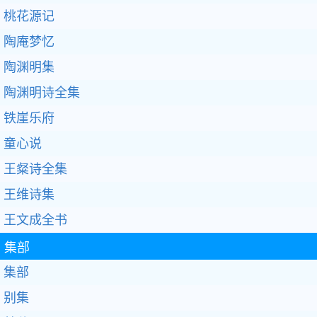
桃花源记
陶庵梦忆
陶渊明集
陶渊明诗全集
铁崖乐府
童心说
王粲诗全集
王维诗集
王文成全书
集部
集部
别集