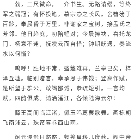
勃，三尺微命，一介书生。无路请缨，等终
军之弱冠；有怀投笔，慕宗悫之长风。舍簪笏于
百龄，奉晨昏于万里。非谢家之宝树，接孟氏之
芳邻。他日趋庭，叨陪鲤对；今晨捧袂，喜托龙
门。杨意不逢，抚凌云而自惜；钟期既遇，奏流
水以何惭？
鸣呼！胜地不常，盛筵难再。兰亭已矣，梓
泽丘墟。临别赠言，幸承恩于伟饯；登高作赋，
是所望于群公。敢竭鄙诚，恭疏短引。一言均
赋，四韵俱成。请洒潘江，各倾陆海云尔：
滕王高阁临江渚，佩玉鸣鸾罢歌舞。画栋朝
飞南浦云，珠帘暮卷西山雨。
闲云潭影日悠悠，物换星移几度秋。阁中帝