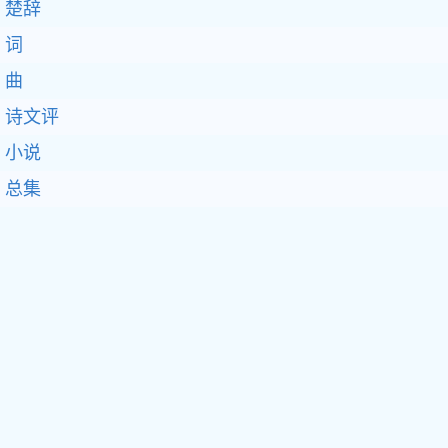
楚辞
词
曲
诗文评
小说
总集