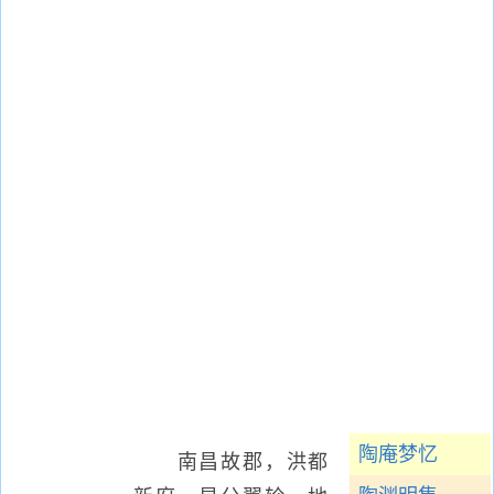
陶庵梦忆
南昌故郡，洪都