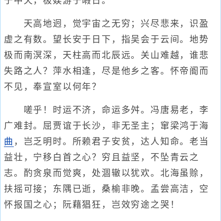
于中天，极娱游于暇日。
天高地迥，觉宇宙之无穷；兴尽悲来，识盈
虚之有数。望长安于日下，指吴会于云间。地势
极而南溟深，天柱高而北辰远。关山难越，谁悲
失路之人？萍水相逢，尽是他乡之客。怀帝阍而
不见，奉宣室以何年？
嗟乎！时运不济，命运多舛。冯唐易老，李
广难封。屈贾谊于长沙，非无圣主；窜梁鸿于海
曲
，岂乏明时。所赖君子安贫，达人知命。老当
益壮，宁移白首之心？穷且益坚，不坠青云之
志。酌贪泉而觉爽，处涸辙以犹欢。北海虽赊，
扶摇可接；东隅已逝，桑榆非晚。孟尝高洁，空
怀报国之心；阮藉猖狂，岂效穷途之哭！