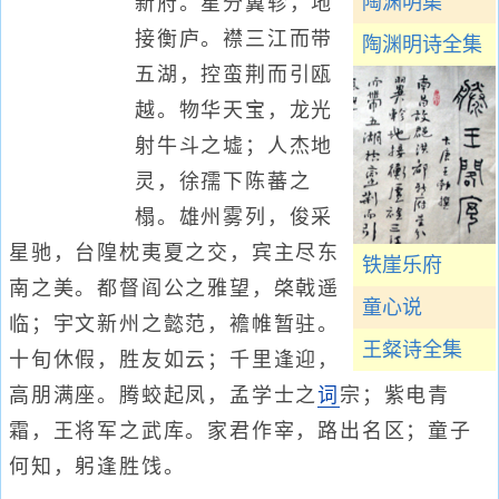
陶渊明集
新府。星分翼轸，地
接衡庐。襟三江而带
陶渊明诗全集
五湖，控蛮荆而引瓯
越。物华天宝，龙光
射牛斗之墟；人杰地
灵，徐孺下陈蕃之
榻。雄州雾列，俊采
星驰，台隍枕夷夏之交，宾主尽东
铁崖乐府
南之美。都督阎公之雅望，棨戟遥
童心说
临；宇文新州之懿范，襜帷暂驻。
王粲诗全集
十旬休假，胜友如云；千里逢迎，
高朋满座。腾蛟起凤，孟学士之
词
宗；紫电青
霜，王将军之武库。家君作宰，路出名区；童子
何知，躬逢胜饯。