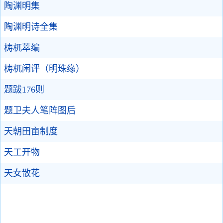
陶渊明集
陶渊明诗全集
梼杌萃编
梼杌闲评（明珠缘）
题跋176则
题卫夫人笔阵图后
天朝田亩制度
天工开物
天女散花