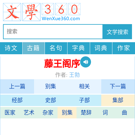
诗文
古籍
名句
字典
词典
作家
藤王阁序
作者:
王勃
上一篇
别集
相关
下一篇
经部
史部
子部
集部
医家
艺术
杂家
别集
楚辞
词
曲