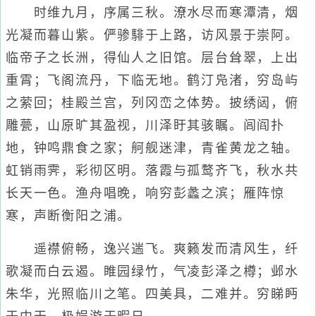
时维九月，序属三秋。潦水尽而寒潭清，烟
光凝而暮山紫。俨骖騑于上路，访风景于崇阿。
临帝子之长洲，得仙人之旧馆。层台耸翠，上出
重霄；飞阁流丹，下临无地。鹤汀凫渚，穷岛屿
之萦回；桂殿兰宫，列冈峦之体势。披绣闼，俯
雕甍，山原旷其盈视，川泽盱其骇瞩。闾阎扑
地，钟鸣鼎食之家；舸舰迷津，青雀黄龙之轴。
虹销雨霁，彩彻区明。落霞与孤鹜齐飞，秋水共
长天一色。渔舟唱晚，响穷彭蠡之滨；雁阵惊
寒，声断衡阳之浦。
遥襟俯畅，逸兴遄飞。爽籁发而清风生，纤
歌凝而白云遏。睢园绿竹，气凌彭泽之樽；邺水
朱华，光照临川之笔。四美具，二难并。穷睇眄