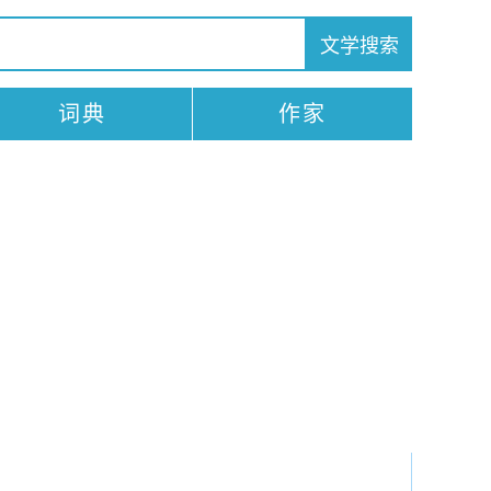
词典
作家