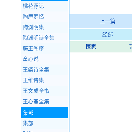
桃花源记
陶庵梦忆
上一篇
陶渊明集
经部
陶渊明诗全集
医家
藤王阁序
童心说
王粲诗全集
王维诗集
王文成全书
王心斋全集
集部
集部