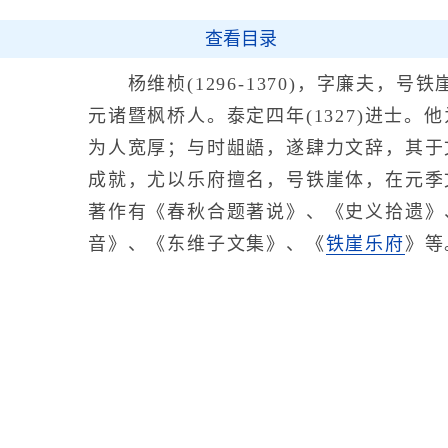
查看目录
杨维桢(1296-1370)，字廉夫，号
元诸暨枫桥人。泰定四年(1327)进士。
为人宽厚；与时龃龉，遂肆力文辞，其于
成就，尤以乐府擅名，号铁崖体，在元季
著作有《春秋合题著说》、《史义拾遗》
音》、《东维子文集》、《
铁崖乐府
》等