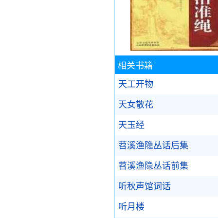
相关书籍
天工开物
天女散花
天玉经
苕溪渔隐丛话后集
苕溪渔隐丛话前集
听秋声馆词话
听月楼