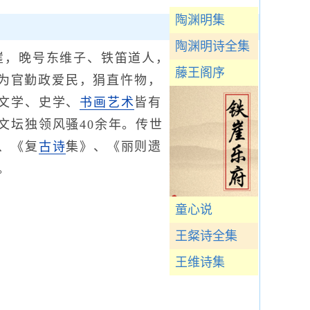
陶渊明集
陶渊明诗全集
铁崖，晚号东维子、铁笛道人，
藤王阁序
他为官勤政爱民，狷直忤物，
文学、史学、
书画
艺术
皆有
文坛独领风骚40余年。传世
、《复
古诗
集》、《丽则遗
。
童心说
王粲诗全集
王维诗集