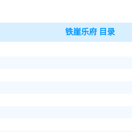
铁崖乐府 目录