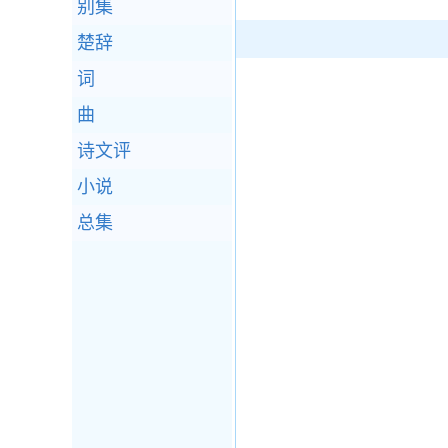
别集
楚辞
词
曲
诗文评
小说
总集