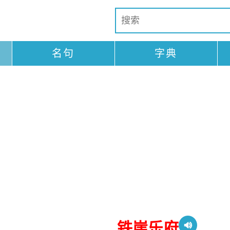
名句
字典
铁崖乐府