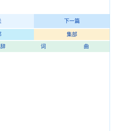
关
下一篇
部
集部
楚辞
词
曲