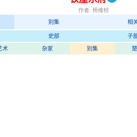
作者: 杨维桢
别集
相
史部
子
艺术
杂家
别集