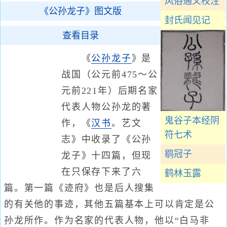
风俗通义校注
《公孙龙子》图文版
封氏闻见记
查看目录
《
公孙龙子
》是
战国（公元前475～公
元前221年）后期名家
代表人物公孙龙的著
鬼谷子本经阴
作，《
汉书
。艺文
符七术
志》中收录了《公孙
鹖冠子
龙子》十四篇，但现
在只保存下来了六
鹤林玉露
篇。第一篇《迹府》也是后人搜集
的有关他的事迹，其他五篇基本上可以肯定是公
孙龙所作。作为名家的代表人物，他以“白马非