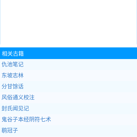
相关古籍
仇池笔记
东坡志林
分甘馀话
风俗通义校注
封氏闻见记
鬼谷子本经阴符七术
鹖冠子