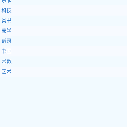
杂家
科技
类书
蒙学
谱录
书画
术数
艺术