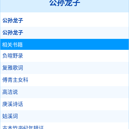
公孙龙子
公孙龙子
公孙龙子
相关书籍
负暄野录
复雅歌词
傅青主女科
高洁说
庚溪诗话
姑溪词
古本竹书纪年辑证