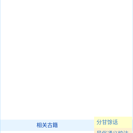
分甘馀话
相关古籍