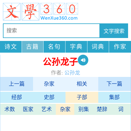
诗文
古籍
名句
字典
词典
作家
公孙龙子
作者:
公孙龙
上一篇
杂家
相关
下一篇
经部
史部
子部
集部
术数
医家
艺术
杂家
别集
楚辞
词