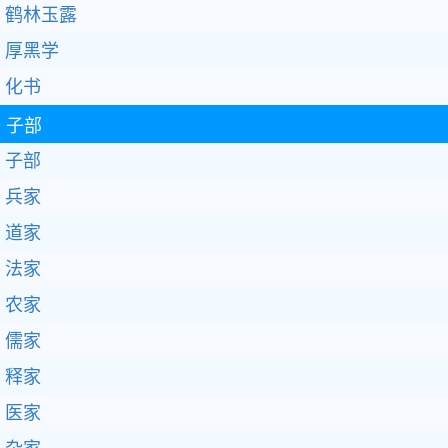
鹤林玉露
厚黑学
化书
子部
子部
兵家
道家
法家
农家
儒家
释家
医家