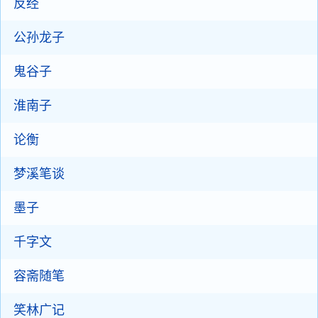
反经
公孙龙子
鬼谷子
淮南子
论衡
梦溪笔谈
墨子
千字文
容斋随笔
笑林广记