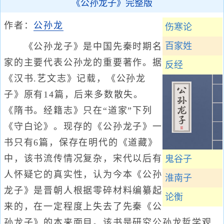
《公孙龙子》完整版
作者：
公孙龙
伤寒论
百家姓
《公孙龙子》是中国先秦时期名
家的主要代表公孙龙的重要著作。据
反经
《汉书.艺文志》记载，《公孙龙
子》原有14篇，后来多数散失。
《隋书。经籍志》只在“道家”下列
《守白论》。现存的《公孙龙子》一
书只有6篇，保存在明代的《道藏》
中，该书流传情况复杂，宋代以后有
鬼谷子
人怀疑它的真实性，认为今本《公孙
淮南子
龙子》是晋朝人根据零碎材料编纂起
论衡
来的，在一定程度上失去了先秦《公
孙龙子》的本来面目。该书是研究公孙龙哲学观