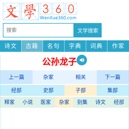
诗文
古籍
名句
字典
词典
作家
公孙龙子
上一篇
杂家
相关
下一篇
经部
史部
子部
集部
释家
小说
医家
杂家
别集
诗文
经部