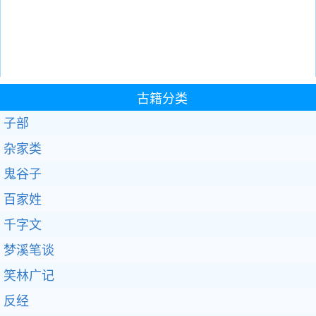
古籍分类
子部
杂家类
鬼谷子
百家姓
千字文
梦溪笔谈
笑林广记
反经