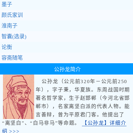
墨子
颜氏家训
淮南子
智囊(选录)
论衡
容斋随笔
公孙龙
简介
公孙龙（公元前320年－公元前250
年），字子秉，华夏族。东周战国时期
著名哲学家，生于赵邯郸（今河北省邯
郸市），名家离坚白派的代表人物。能
言善辩，曾为平原君门客。他提出了
“离坚白”、“白马非马”等命题。
【公孙龙】详细介
绍 >>>