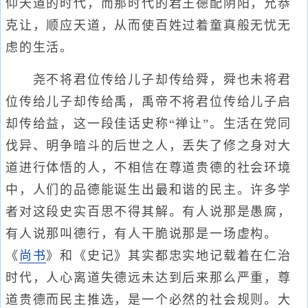
仰天道的时代，而那时代的君王德配阴阳，允恭
克让，顺应天道，从而使百姓过着童真般无忧无
虑的生活。
尧不将君位传给儿子却传给舜，舜也未将君
位传给儿子却传给禹，禹帝不将君位传给儿子启
却传给益，这一段佳话史称“禅让”。生活在党同
伐异、明争暗斗的后世之人，丢失了修之身对大
道进行体悟的人，不相信在尊道贵德的社会环境
中，人们的品德能诞生出最和谐的民主。许多学
者对这段史实百思不得其解。有人说那是愚腐，
有人说那叫德行，有人干脆说那是一场虚构。
《
尚书
》和《史记》其实都忠实地记载着在仁治
时代，人心离道失德远未达到后来那么严重，尊
道贵德而民主推选，是一个必然的社会规则。大