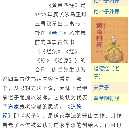
抱朴子内篇
《黄帝四经》是
抱朴子外篇
1973年底长沙马王堆
三号汉墓出土帛书中
抄在《
老子
》乙本卷
前的四篇古佚书
（《经法》《经》
《称》《道原》）的
道德经（老
合称。唐兰先生认为
子）
这四篇古佚书从内容上看是一部
关尹子
书，从思想方法上说，大体上是继
承老子而加以发挥。它被认为代表
黄帝阴符经
了
道家
黄老学派的思想。《
道德
经
》即《老子》，是道家学派的开山之作。其作
者老子不仅被公认为道家学派的创始人，而且也