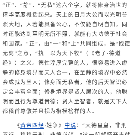
“正”、“静”、“无私”这六个字，就将修身治世的
精华高度概括起来。天上的日月大公而以光明普
照大地，人若能具备公心，不仅能自明自知，同
时还能达到至明无所不照，就能有大功德于社会
和国家。“正”，由“一”和“止”共同组成，是“抱德
无离”之意，“执一以为天下牧”（《老子·德道
经》）之义。德性淳厚完整的人，很容易进入虚
静的修身境界而天人合一，在至静的境界中必然
会成就为圣人；修身而无私者，他的后天智识必
定会丰富全面；修身境界是贤人层次的人，他聪
明而且行为尊道贵德；贤人至智者，就是天下人
都稽首尊敬并且视为楷模榜样的人。
《
黃帝四经
·姓争》
中说
：“天德皇皇，非刑