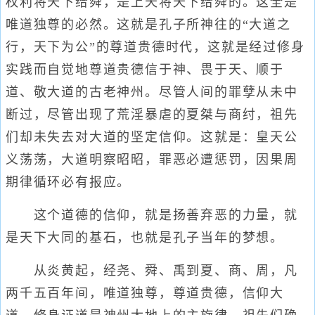
权利将天下给舜，是上天将天下给舜的。这全是
唯道独尊的必然。这就是孔子所神往的“大道之
行，天下为公”的尊道贵德时代，这就是经过修身
实践而自觉地尊道贵德信于神、畏于天、顺于
道、敬大道的古老神州。尽管人间的罪孽从未中
断过，尽管出现了荒淫暴虐的夏桀与商纣，祖先
们却未失去对大道的坚定信仰。这就是：皇天公
义荡荡，大道明察昭昭，罪恶必遭惩罚，因果周
期律循环必有报应。
这个道德的信仰，就是扬善弃恶的力量，就
是天下大同的基石，也就是孔子当年的梦想。
从炎黄起，经尧、舜、禹到夏、商、周，凡
两千五百年间，唯道独尊，尊道贵德，信仰大