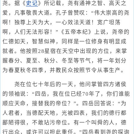
尧。据《
史记
》所记载，尧有通神之智、高天之
爱，凡事敬畏大道。孔子曾赞叹：“伟大崇高的尧
啊！独尊上天为大，一心效法天道！宽广坦荡
啊，人们无法形容！”《五帝本纪》上说，尧帝的
仁德如天，智慧似神，同样是一位修身有明显成
就者。他按照28星宿在天空中出现的方位，来掌
握春分、夏至、秋分、冬至等节气，将一年划分
为春夏秋冬四季，并教民众按照节令从事生产。
尧在位七十年后的一天，他问掌管四方诸侯
的领袖说：“四岳，我在位已经70年了，你们谁能
顺应天命，接替我的帝位？”。四岳回答说：“为
人君者，当德配天地，光被四表，我们的德行都
鄙陋得很，不敢玷污帝位。有一个叫舜的人，德
行出众，或许可以担此重任。”四岳看到尧的探询