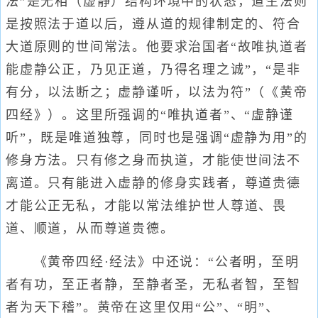
法”是无相（虚静）结构环境中的状态，道生法则
是按照法于道以后，遵从道的规律制定的、符合
大道原则的世间常法。他要求治国者“故唯执道者
能虚静公正，乃见正道，乃得名理之诚”，“是非
有分，以法断之；虚静谨听，以法为符”（《黄帝
四经》）。这里所强调的“唯执道者”、“虚静谨
听”，既是唯道独尊，同时也是强调“虚静为用”的
修身方法。只有修之身而执道，才能使世间法不
离道。只有能进入虚静的修身实践者，尊道贵德
才能公正无私，才能以常法维护世人尊道、畏
道、顺道，从而尊道贵德。
《黄帝四经·经法》中还说：“公者明，至明
者有功，至正者静，至静者圣，无私者智，至智
者为天下稽”。黄帝在这里仅用“公”、“明”、