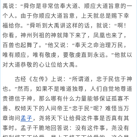
禹说：“舜你是非常信奉大道、顺应大道旨意的一
个人。由于你顺应大道旨意，上天就总是赐下幸
福给你。”舜听到大禹讲这样的话，就说：“啊！
你看，神州列祖的神就降下来了，凤凰也来了，
百兽也起舞了。”他又说：“奉天之命治理万民，
唯有顺应，唯有敬虔，要敬虔直到永远。”他就以
对大道恭敬的心让位给大禹。
古经《左传》上说：“所谓道，忠于民信于神
也。”然而，如果不是唯道独尊，人们自觉地尊道
贵德信于神，那么哪有什么力量能够保证孤寡不
善、权倾天下的人间帝王“忠于民”呢？难怪当万
章询问
孟子
，尧将天下让给舜这件事是否真有其
事时。孟子干脆地回答说：没有这件事，尧没有