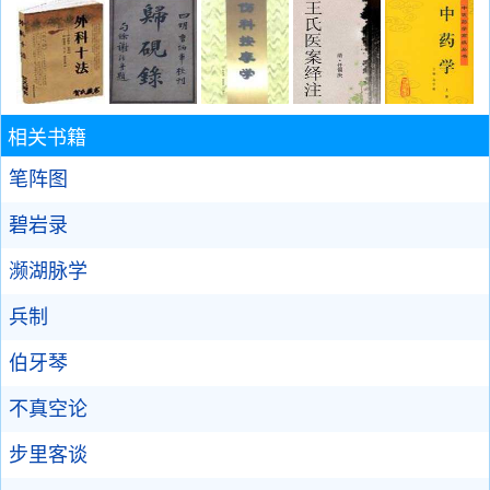
相关书籍
笔阵图
碧岩录
濒湖脉学
兵制
伯牙琴
不真空论
步里客谈