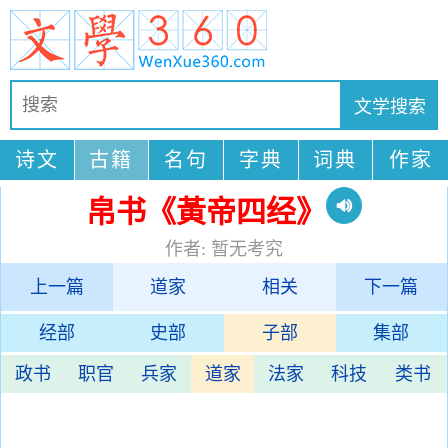
诗文
古籍
名句
字典
词典
作家
帛书《黃帝四经》
作者: 暂无考究
上一篇
道家
相关
下一篇
经部
史部
子部
集部
政书
职官
兵家
道家
法家
科技
类书