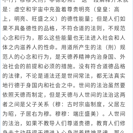
不行，穆穆天刑，非德必倾。”这一段解释开来就
是：虚空和宇宙中充盈着尊贵明亮（皇皇：高
上，明亮、旺盛之义）的德性能量；但是人们如
果不具备德性的品格，不符合道的法则，不规范
心念和行为，那么这些能量也无法进入社会和人
体之内滋养人的性命。用道所产生的法（刑）规
范人的心念和行为，是天德养精神内治身国、外
治社会的前提和必须的措施。没有符合道德品格
的法律，不论是道法还是世间常法，都无法真实
地行德于身国内和社会之中。世间的法治虽然要
依照天德而制定，但是天德与人世间的法治这两
者之间是父子关系（穆：古时宗庙制度，父居左
为昭，子居右为穆。穆穆：端庄盛美）。人世间
的法治，如果不教导人们尊道贵德，教育人们修