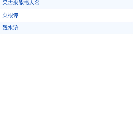
采古来能书人名
菜根谭
残水浒