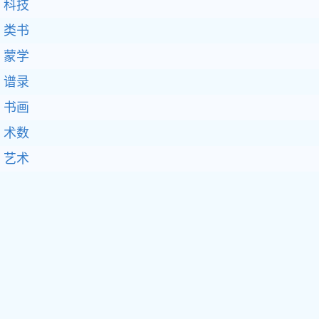
科技
类书
蒙学
谱录
书画
术数
艺术