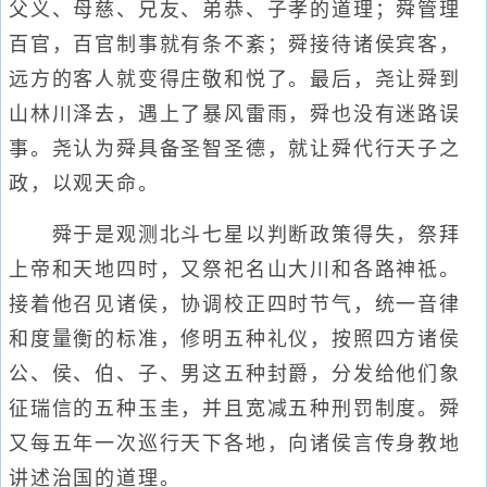
父义、母慈、兄友、弟恭、子孝的道理；舜管理
百官，百官制事就有条不紊；舜接待诸侯宾客，
远方的客人就变得庄敬和悦了。最后，尧让舜到
山林川泽去，遇上了暴风雷雨，舜也没有迷路误
事。尧认为舜具备圣智圣德，就让舜代行天子之
政，以观天命。
舜于是观测北斗七星以判断政策得失，祭拜
上帝和天地四时，又祭祀名山大川和各路神祗。
接着他召见诸侯，协调校正四时节气，统一音律
和度量衡的标准，修明五种礼仪，按照四方诸侯
公、侯、伯、子、男这五种封爵，分发给他们象
征瑞信的五种玉圭，并且宽减五种刑罚制度。舜
又每五年一次巡行天下各地，向诸侯言传身教地
讲述治国的道理。