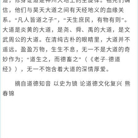
道，修身证道是神州大地上的主旋律。祖先们确
信，他们与昊天大道之间有天经地义的血缘关
系。“凡人皆道之子”，“天生庶民，有物有则”。
大道是炎黄的大道，是尧、舜、禹的大道，是文
武周公的大道。在清纯古朴的眼睛里，大道并不
遥远。盈盈万物，生生不息，无一不是大道的奇
妙作为；“道生之，而德畜之”（《老子·德道
经》），无一不饱含着大道的深情厚爱。
摘自道德知音 以史为镜 论道德文化复兴 熊
春锦