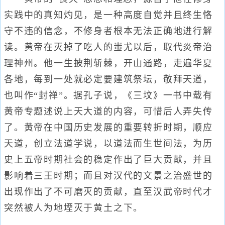
实践中的真知灼见，是一种高度自觉并且终生恪
守不违的信念，不修身者根本无法正确地进行解
读。黄帝在灭掉了吃人的蚩尤以后，取代炎帝治
理神州。他一生披荆斩棘，开山通路，走遍华夏
各地，每到一处就必定要建筑祭坛，敬拜天道，
也叫作“封禅”。据孔子说，《三坟》一书中载有
黄帝专题述说上天大道的内容，可惜后人弄失传
了。黄帝在中国历史发展的重要转折时期，顺应
天道，创立法道学说，以道法而生世间法，为历
史上五帝时期社会的稳定作出了巨大贡献，并且
影响着三王时期；而且对汉代的文景之治盛世的
出现作出了不可磨灭的贡献，直至汉武帝时代才
突然被人为地堙灭于黄土之下。