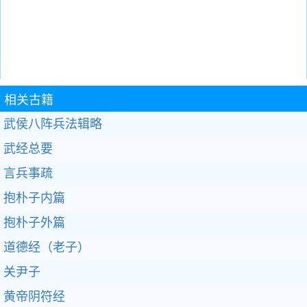
相关古籍
武侯八阵兵法辑略
武经总要
言兵事疏
抱朴子内篇
抱朴子外篇
道德经（老子）
关尹子
黄帝阴符经