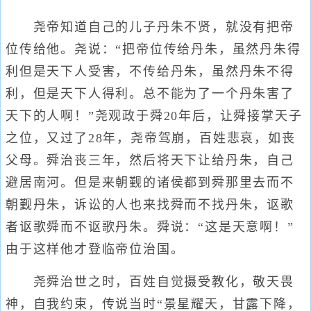
尧帝知道自己的儿子丹朱不贤，就没有把帝
位传给他。尧说：“把帝位传给丹朱，虽然丹朱得
利但是天下人受害，不传给丹朱，虽然丹朱不得
利，但是天下人得利。总不能为了一个丹朱害了
天下的人啊！”尧观政于舜20年后，让舜接掌天子
之位，又过了28年，尧帝驾崩，百姓悲哀，如丧
父母。舜治丧三年，然后将天下让给丹朱，自己
避居南河。但是来朝觐的诸侯都到舜那里去而不
朝觐丹朱，诉讼的人也来找舜而不找丹朱，讴歌
者讴歌舜而不讴歌丹朱。舜说：“这是天意啊！”
由于这样他才登临帝位治国。
尧舜治世之时，百姓自觉摄受教化，敬天畏
神，自我约束，传说当时“景星耀天，甘露下降，