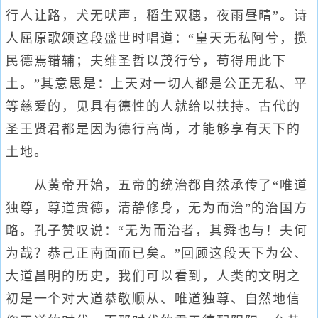
行人让路，犬无吠声，稻生双穗，夜雨昼晴”。诗
人屈原歌颂这段盛世时唱道：“皇天无私阿兮，揽
民德焉错辅；夫维圣哲以茂行兮，苟得用此下
土。”其意思是：上天对一切人都是公正无私、平
等慈爱的，见具有德性的人就给以扶持。古代的
圣王贤君都是因为德行高尚，才能够享有天下的
土地。
从黄帝开始，五帝的统治都自然承传了“唯道
独尊，尊道贵德，清静修身，无为而治”的治国方
略。孔子赞叹说：“无为而治者，其舜也与！夫何
为哉？恭己正南面而已矣。”回顾这段天下为公、
大道昌明的历史，我们可以看到，人类的文明之
初是一个对大道恭敬顺从、唯道独尊、自然地信