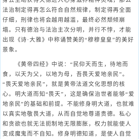
身去主动获得天德进入心身滋养精神灵魂，那么
法治制定得再怎么符合自然规律，制定得再全面
仔细，刑律也将会越用越滥，最终必然颓倾崩
塌。只有德治与法治主次分明，并行不悖，才能
出现《诗·大雅》中称诵赞美的“穆穆皇皇”的美好
景象。
《黄帝四经》中说：“民仰天而生，待地而
食，以天为父，以地为母，吾畏天爱地亲民”。
“畏天爱地亲民”，就是黄帝法道文化思想的核
心。明大道而知“畏天”，这是确保治世者能够“爱
地亲民”的基础和前提。不能修身明大道，也就难
以真实地敬畏大道，从而自觉地尊道贵德。私心
和贪欲也就无法扼制地无限膨胀，权力就能使人
变成魔鬼而不自知。修身明德知道，是使人自觉