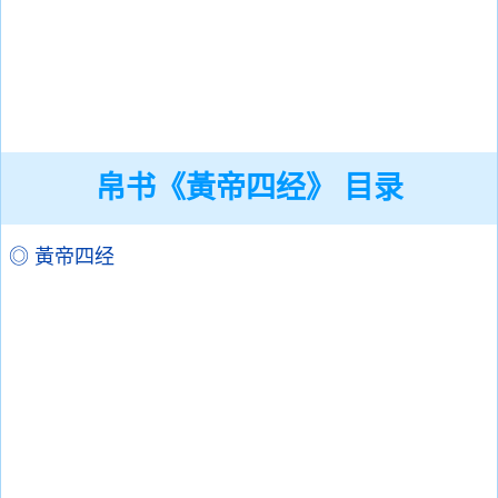
帛书《黃帝四经》 目录
◎ 黃帝四经