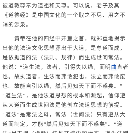
被道教尊奉为道祖和天尊。可以说，老子及其
《道德经》是中国文化的一个取之不尽、用之不
竭的源泉。
黄帝在他的四经中开篇之首，就郑重地揭示
出他的法道文化思想源出于大道，是尊道而成，
是依据道的法（法则、规律）而生成世间常法。
他说：“道生法，法者，引得失以绳，而明
曲
直者
也。故执道者，生法而弗敢犯也，法立而弗敢废
也。故能自引以绳，然后见知天下而不惑矣。”
“道生法”，是他法道思想的根本和源起，信仰遵
从大道而生成世间法是他创立法道思想的前提。
“道法”是常法之母，常法（世间法）只有遵从大
道而制定，才能“然后见知天下而不惑矣”。“道