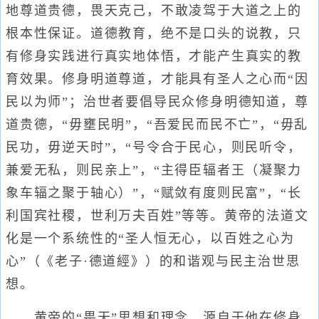
地尊道贵德，畏天克己，不敢凌驾于大道之上的
根本性保证。道德教育，绝不是口头的说教，只
有修身实践进行真实地体悟，才能产生真实的教
育效果。修身明道尊道，才能具有圣人之心而“因
民以为师”；治世者要倡导民众修身明德知道，尊
道贵德，“毋壅民明”，“吾爱民而民不亡”，“毋乱
民功，毋逆天时”，“号令合于民心，则民听令，
兼爱无私，则民亲上”，“主得臣辐者王（凝聚力
象车辐之聚于轴心）”，“赋敛有度则民富”，“长
利国宾社稷，世利万夫百姓”等等。黄帝的法道文
化是一个系统性的“圣人恒无心，以百姓之心为
心”（《老子·德道經》）的和谐观与民主治世思
想。
黄帝的“畏天”思想和理念，源自于他在修身