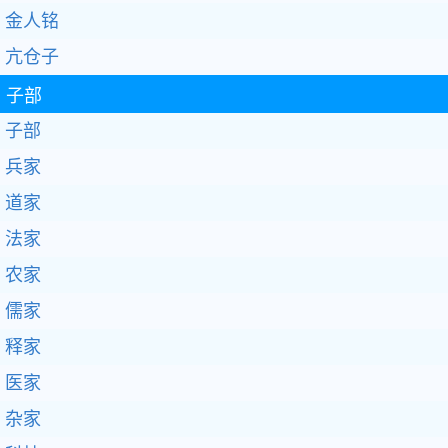
金人铭
亢仓子
子部
子部
兵家
道家
法家
农家
儒家
释家
医家
杂家