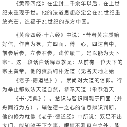
《黄帝四经》在尘封二千余年以后，在上世
纪末重现于世。他的法道思想必定会在21世纪重
放光芒，造福于21世纪的东方中国。
《黄帝四经·十六经》中说：“昔者黄宗质始
好信，作自为象，方四面，傅一心，四达自中，
前参后参，左参右参，践位履三，是以能为天下
宗”。这一段话白话释意就是：从前有一位天下的
宗主黄帝，他的资质纯朴近道（无名天地之始
——《老子·德道经》），崇尚对大道的信仰。行
为举止都效法天道自然，恭奉天道（象恭滔天
——《书·尧典》）。慧识与智识同观于四面（并
舟同行为方），辅佐德一之心的信息辨识判断，
他的修为就像《老子·德道经》中所说：双足不出
大门，能知晓天下之事，眼睛不看窗户之外，能