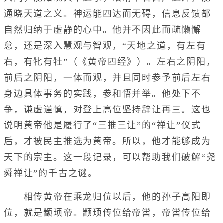
通晓天道之义。神运能四达而无碍，信息反馈都
自然归纳于虚静的心中。他并不因此而疏懒懈
怠，还是深入慧观与智观，“天地之道，有左有
右，有牝有牡”（《黄帝四经》）。左右之阴阳，
前后之阴阳，一体而观，并且同时参予前后左右
身边具体事务的实践，参和悟并举。他处下不
争，谦虚谨慎，对登上高位坚持辞让再三。这也
说明黄帝他是履行了“三推三让”的“禅让”仪式
后，才被民主推选为黄帝。所以，他才能够成为
天下的宗主。这一段记录，可以帮助我们破解“尧
舜禅让”的千古之谜。
相传黄帝在乘龙归位以后，他的孙子高阳即
位，就是颛顼帝。颛顼传位给帝喾，帝喾传位给