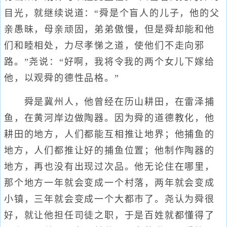
目光，就继续说道：“舜是个盲人的儿子，他的父
亲愚昧，母亲顽固，弟弟傲慢，但是舜却能和他
们和睦相处，力尽孝悌之道，使他们不走向邪
路。”尧说：“好啊，我将令我的两个女儿下嫁给
他，以观舜的德性品格。”
舜是冀州人，他曾经在历山耕田，在雷泽捕
鱼，在黄河岸边做陶器。因为舜的道德教化，他
耕田的地方，人们都能互相推让地界；他捕鱼的
地方，人们都推让好的捕鱼位置；他制作陶器的
地方，再也没有出现过次品。他无论住在哪里，
那个地方一年就会变成一个村落，两年就会变成
小镇，三年就会变成一个大都市了。尧认为舜很
好，就让他担任司徒之职，于是百姓就都懂得了