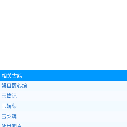
相关古籍
娱目醒心编
玉蟾记
玉娇梨
玉梨魂
喻世明言