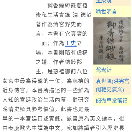
玉梨魂
禦香縹緲錄慈禧
喻世明言
後私生活實錄 清 德龄
著作為清宮野史而
言，本書有它真實的
一面；作為
正史
立
場，本書則略有虛構
之嫌。作者德齡郡
鸳鸯针
主，是慈禧御前八位
女宮中最為得寵的一位，為慈禧的
袁世凯(洪宪宫
闱艳史演义)
近身侍官。本書所描述的一些鮮為
人知的宮廷政治生活內幕，對研究
阅微草堂笔记
晚清史極具參考價值，此書也是最
早的一本宮廷口述實錄。該書原為英文讀本，後
由秦廋歐先生譯為中文，宛如將讀者引入歷史長