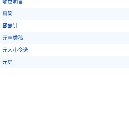
喻世明言
寓简
鸳鸯针
元丰类稿
元人小令选
元史