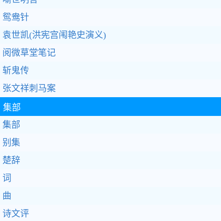
鸳鸯针
袁世凯(洪宪宫闱艳史演义)
阅微草堂笔记
斩鬼传
张文祥刺马案
集部
集部
别集
楚辞
词
曲
诗文评