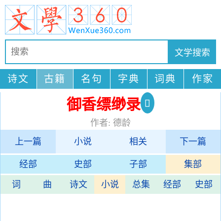
诗文
古籍
名句
字典
词典
作家
御香缥缈录
作者: 德龄
上一篇
小说
相关
下一篇
经部
史部
子部
集部
词
曲
诗文
小说
总集
经部
史部