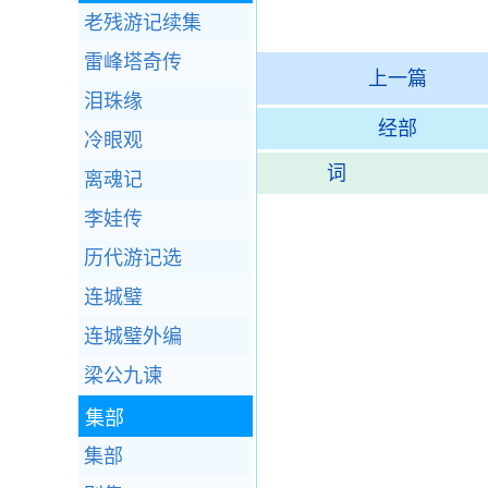
老残游记续集
雷峰塔奇传
上一篇
泪珠缘
经部
冷眼观
词
离魂记
李娃传
历代游记选
连城璧
连城璧外编
梁公九谏
集部
集部