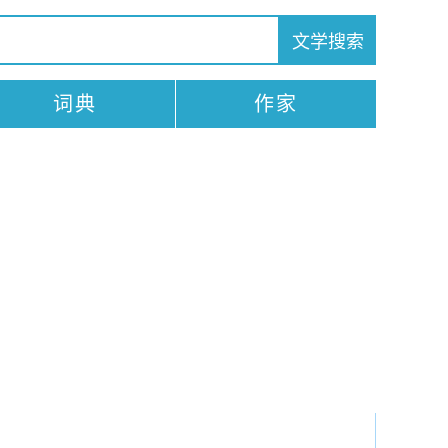
词典
作家