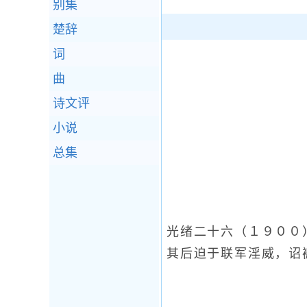
别集
楚辞
词
曲
诗文评
小说
总集
光绪二十六（１９００
其后迫于联军淫威，诏