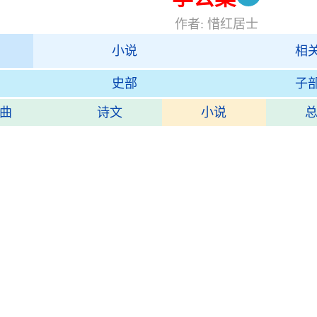
作者: 惜红居士
小说
相
史部
子
曲
诗文
小说