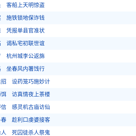
头 客船上天明惊盗
案 施铁锁地保诈钱
难 凭报单县官准状
临 谒私宅初联世谊
尸 杭州城李公返旆
路 坐春风内署饯行
供招 设药笼巧施妙计
药饵 访真情夜上茶楼
得信 感灵机古庙访仙
寻春 趁利口虔婆接客
治人 死囚徒杀人祭鬼