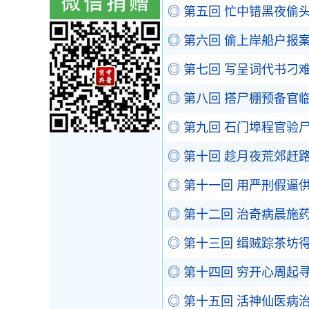
◎ 第五回 忙中错黑夜偷
◎ 第六回 偷上岸船户报
◎ 第七回 写呈词代书刁
◎ 第八回 搭尸棚预备官
◎ 第九回 石门埠程官验
◎ 第十回 趁月夜荒郊赶
◎ 第十一回 用严刑假逼
◎ 第十二回 治奇病晨施
◎ 第十三回 缉贼踪茶坊
◎ 第十四回 穷开心周起
◎ 第十五回 活神仙医病