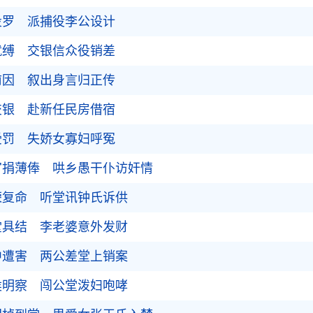
投罗 派捕役李公设计
就缚 交银信众役销差
前因 叙出身言归正传
交银 赴新任民房借宿
受罚 失娇女寡妇呼冤
官捐薄俸 哄乡愚干仆访奸情
荣复命 听堂讯钟氏诉供
堂具结 李老婆意外发财
中遭害 两公差堂上销案
侯明察 闯公堂泼妇咆哮