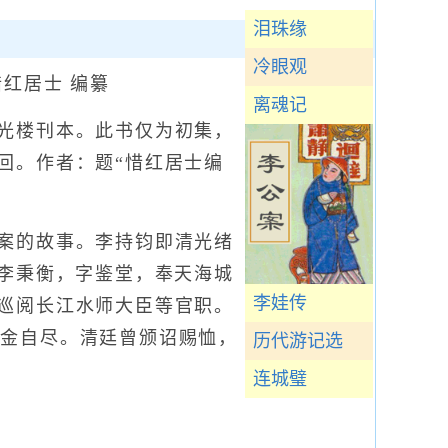
泪珠缘
冷眼观
红居士 编纂
离魂记
光楼刊本。此书仅为初集，
回。作者：题“惜红居士编
案的故事。李持钧即清光绪
。李秉衡，字鉴堂，奉天海城
李娃传
巡阅长江水师大臣等官职。
呑金自尽。清廷曾颁诏赐恤，
历代游记选
连城璧