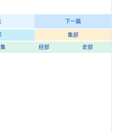
关
下一篇
部
集部
总集
经部
史部