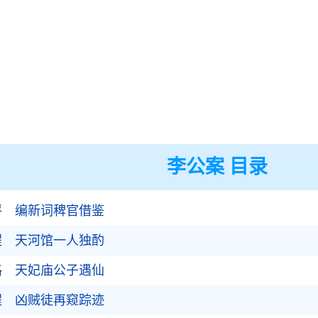
李公案 目录
评 编新词稗官借鉴
程 天河馆一人独酌
路 天妃庙公子遇仙
程 凶贼徒再窥踪迹