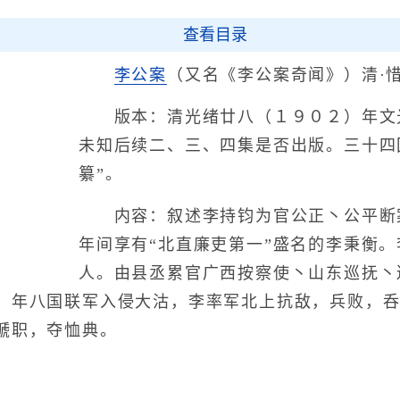
查看目录
李公案
（又名《李公案奇闻》）清·惜
版本：清光绪廿八（１９０２）年文
未知后续二、三、四集是否出版。三十四
纂”。
内容：叙述李持钧为官公正丶公平断
年间享有“北直廉吏第一”盛名的李秉衡
人。由县丞累官广西按察使丶山东巡抚丶
）年八国联军入侵大沽，李率军北上抗敌，兵败，
褫职，夺恤典。