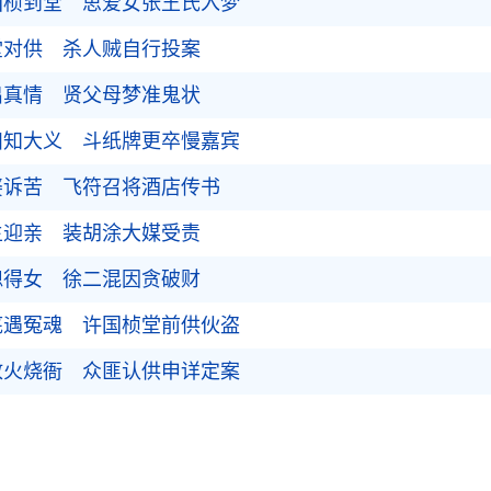
国桢到堂 思爱女张王氏入梦
堂对供 杀人贼自行投案
出真情 贤父母梦准鬼状
妇知大义 斗纸牌更卒慢嘉宾
婆诉苦 飞符召将酒店传书
主迎亲 装胡涂大媒受责
媳得女 徐二混因贪破财
底遇冤魂 许国桢堂前供伙盗
放火烧衙 众匪认供申详定案