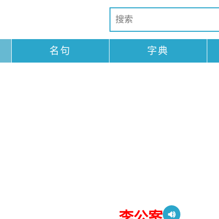
名句
字典
李公案