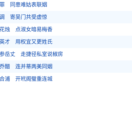
同罪 同患难姑表联姻
绝调 寄吴门共受虚惊
谐花烛 点淑女暗易梅香
擢英才 用权宜又更姓氏
庭参岳丈 走捷径私室说椒房
儿乔醋 连并蒂两美同姻
还合浦 开玳阁璧重连城