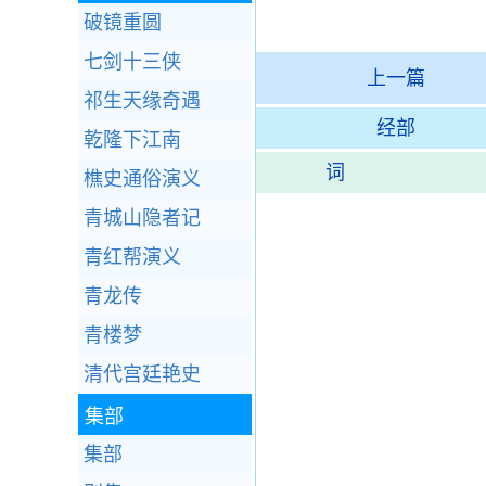
破镜重圆
七剑十三侠
上一篇
祁生天缘奇遇
经部
乾隆下江南
词
樵史通俗演义
青城山隐者记
青红帮演义
青龙传
青楼梦
清代宫廷艳史
集部
集部