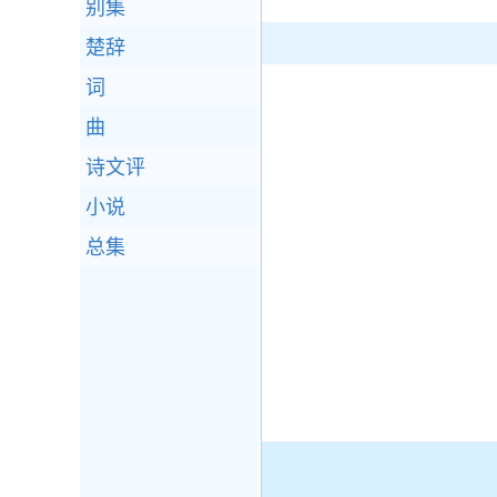
别集
楚辞
词
曲
诗文评
小说
总集