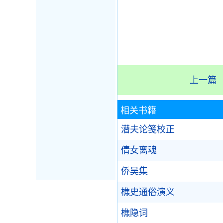
上一篇
相关书籍
潜夫论笺校正
倩女离魂
侨吴集
樵史通俗演义
樵隐词