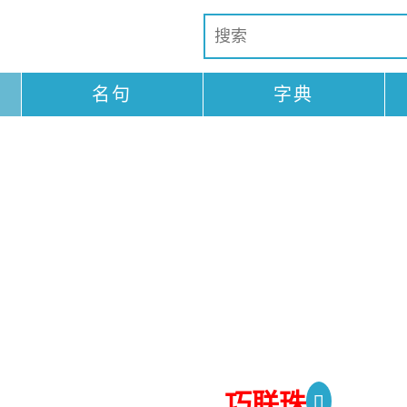
名句
字典
巧联珠