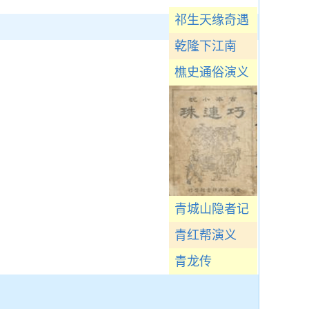
祁生天缘奇遇
乾隆下江南
樵史通俗演义
青城山隐者记
青红帮演义
青龙传