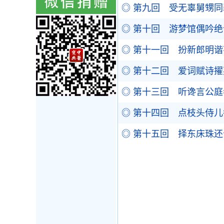
◎ 第九回 受无辜舅甥
◎ 第十回 游梦馆偶吟
◎ 第十一回 扮新郎明
◎ 第十二回 爱词赋诗
◎ 第十三回 听谗言公
◎ 第十四回 点枝头侍
◎ 第十五回 择东床珠