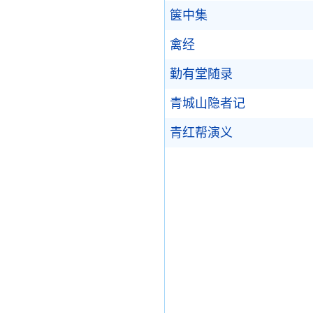
箧中集
禽经
勤有堂随录
青城山隐者记
青红帮演义