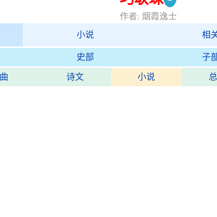
作者: 烟霞逸士
小说
相
史部
子
曲
诗文
小说