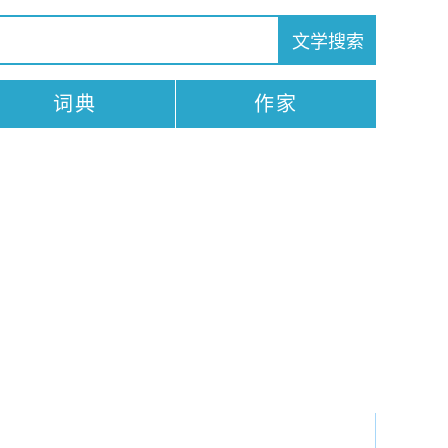
词典
作家