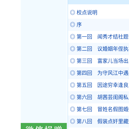
◎ 校点说明
◎ 序
◎ 第一回 闻秀才结社
◎ 第二回 议婚姻年侄
◎ 第三回 富家儿当场
◎ 第四回 为守风江中
◎ 第五回 因途穷幸逢
◎ 第六回 胡茜芸闺阁
◎ 第七回 冒姓名假图
◎ 第八回 假装点奸里