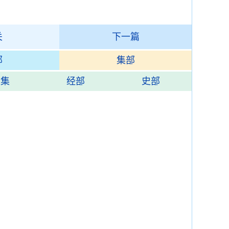
关
下一篇
部
集部
总集
经部
史部