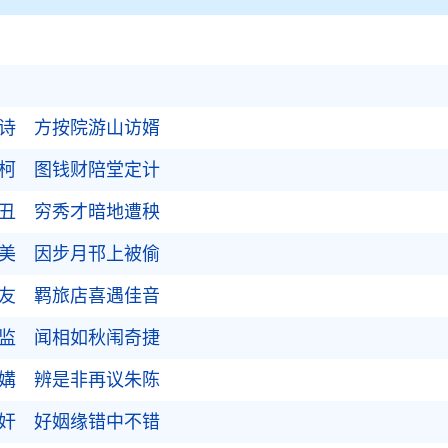
题诗 方按院游山访婿
执柯 图钱财陪堂定计
出丑 穷秀才暗地遭秧
遇美 因步月邗上被偷
良友 羁旅店喜遇佳音
私监 闻相如秋闱奇捷
婚媾 辨是非再议朱陈
藏奸 好姻缘错中不错