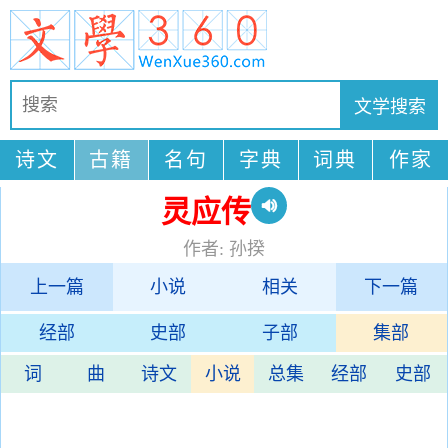
诗文
古籍
名句
字典
词典
作家
灵应传
作者: 孙揆
上一篇
小说
相关
下一篇
经部
史部
子部
集部
词
曲
诗文
小说
总集
经部
史部