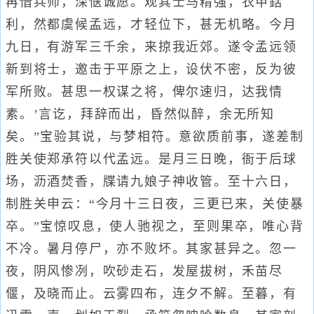
再借兵师，深惬诚愿。观其士马精强，衣甲銛
利，然都虞候孟远，才轻位下，甚无机略。今月
九日，有游军三千余，来掠我近郊。遂令孟远领
新到将士，邀击于平原之上，设伏不密，反为彼
军所败。甚思一权谋之将，俾尔速归，达我情
素。’言讫，拜辞而出，昏然似醉，余无所知
矣。”宝验其说，与梦相符。意欲质前事，遂差制
胜关使郑承符以代孟远。是月三日晚，衙于后球
场，沥酒焚香，牒请九娘子神收管。至十六日，
制胜关申云：“今月十三日夜，三更已来，关使暴
卒。”宝惊叹息，使人驰视之，至则果卒，唯心背
不冷。暑月停尸，亦不败坏。其家甚异之。忽一
夜，阴风惨冽，吹砂走石，发屋拔树，禾苗尽
偃，及晓而止。云雾四布，连夕不解。至暮，有