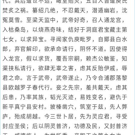
代。其后遭世不造，瞰室贻灾，五百人皆遭庾氏
焚炙之祸。纂绍几绝，不忍戴天，潜遁幽岩，沈
冤莫雪。至梁天监中，武帝好奇，召人通龙宫，
入枯桑岛，以烧燕奇味，结好于洞庭君宝藏主第
七女，以求异宝。寻闻家仇庾毗罗，自鄮县白水
郎，弃官解印，欲承命请行，阴怀不道。因使得
入龙宫，假以求货，覆吾宗嗣，赖杰公敏鉴，知
渠挟私请行，欲肆无辜之害，虑其反贻伊戚，辱
君之命。言于武帝，武帝遂止，乃令合浦郡落黎
县欧越罗子春代行。妾之先宗，羞共戴天，虑其
后患，乃率其族，韬光灭迹，易姓变名，避仇于
新平真宁县安村。披榛凿穴，筑室于兹，先人弊
庐，殆成胡越。今三世卜居，先为灵应君，寻受
封应圣侯；后以阴灵普济，功德及民，又封普济