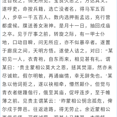
注目视之，悄无所见。宝良久思之，方达其义。
遂呼吏，命按兵籍，选亡没者名，得马军五百
人，步卒一千五百人。数内选押衙孟远，充行营
都虞候。牒送善女湫神。是月十一日，抽回戍庙
之卒。见于厅事之前，转旋之际，有一甲士仆
地，口动目瞬，问无所应，亦不似暴卒者。遂置
于廊庑之间，天明方悟。遂使人诘之，对曰：“某
初见一人，衣青袍，自东而来，相见甚有礼。谓
某曰：’贵主蒙相公莫大之恩，拯其焚溺，然亦未
尽诚欸。假尔明敏，再通幽情，幸无辞免也。’某
急以他词拒之，遂以袂相牵，懵然颠仆。但觉与
青衣者继踵偕行，俄至其庙，促呼连步，至于帷
薄之前。见贵主谓某云：’昨蒙相公悯念孤危，俾
尔戍于弊邑。往返途路，得无劳止。余近蒙相公