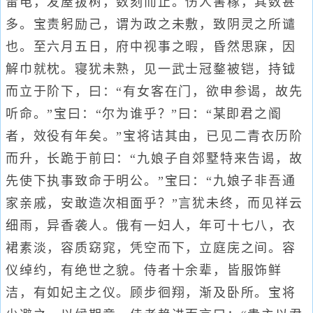
雷电，发屋拔树，数刻而止。伤人害稼，其数甚
多。宝责躬励己，谓为政之未敷，致阴灵之所谴
也。至六月五日，府中视事之暇，昏然思寐，因
解巾就枕。寝犹未熟，见一武士冠鍪被铠，持钺
而立于阶下，曰：“有女客在门，欲申参谒，故先
听命。”宝曰：“尔为谁乎？”曰：“某即君之阍
者，效役有年矣。”宝将诘其由，已见二青衣历阶
而升，长跪于前曰：“九娘子自郊墅特来告谒，故
先使下执事致命于明公。”宝曰：“九娘子非吾通
家亲戚，安敢造次相面乎？”言犹未终，而见祥云
细雨，异香袭人。俄有一妇人，年可十七八，衣
裙素淡，容质窈窕，凭空而下，立庭庑之间。容
仪绰约，有绝世之貌。侍者十余辈，皆服饰鲜
洁，有如妃主之仪。顾步徊翔，渐及卧所。宝将