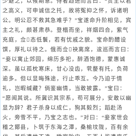
少避之，以候期意。侍者趋进而言曰：“贵主以君
之高义，可申诚信之托，故将冤抑之怀，诉诸明
公。明公忍不救其急难乎？”宝遂命升阶相见，宾
主之礼，颇甚肃恭。登榻而坐，祥烟四合，紫气
充庭，佥态低鬟，若有忧戚之貌。宝命酌醴设
馔，厚礼以待之。俄而佥袂离席，逡巡而言曰：
“妾以寓止郊园，绵历多祀，醉酒饱德，蒙惠诚
深。虽以孤枕寒床，甘心没齿，茕嫠有托，负荷
逾多。但以显晦殊途，行止乖互。今乃迫于情
礼，岂暇缄藏？倘鉴幽情，当敢披露。”宝曰：
“愿闻其说。所冀识其宗系，苟可展分，安敢以幽
显为辞？君子杀身以成仁，狥其毅烈；蹈赴汤
火，旁雪不平，乃宝之志也。”对曰：“妾家世会
稽之鄮县，卜筑于东海之潭，桑榆坟陇，百有余