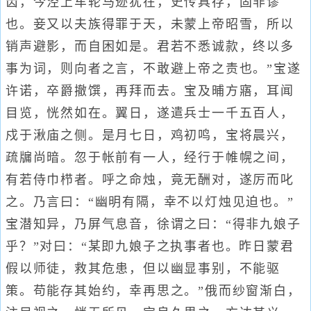
齿，今泾上车轮马迹犹在，史传具存，固非谬
也。妾又以夫族得罪于天，未蒙上帝昭雪，所以
销声避影，而自困如是。君若不悉诚款，终以多
事为词，则向者之言，不敢避上帝之责也。”宝遂
许诺，卒爵撤馔，再拜而去。宝及晡方寤，耳闻
目览，恍然如在。翼日，遂遣兵士一千五百人，
戍于湫庙之侧。是月七日，鸡初鸣，宝将晨兴，
疏牖尚暗。忽于帐前有一人，经行于帷幌之间，
有若侍巾栉者。呼之命烛，竟无酬对，遂厉而叱
之。乃言曰：“幽明有隔，幸不以灯烛见迫也。”
宝潜知异，乃屏气息音，徐谓之曰：“得非九娘子
乎？”对曰：“某即九娘子之执事者也。昨日蒙君
假以师徒，救其危患，但以幽显事别，不能驱
策。苟能存其始约，幸再思之。”俄而纱窗渐白，