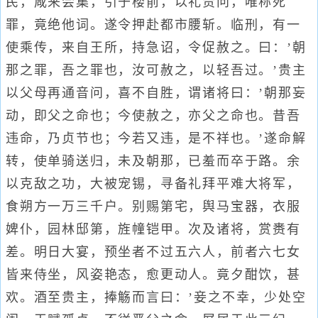
民，咸来会集，引于楼前，以礼责问，唯称死
罪，竟绝他词。遂令押赴都市腰斩。临刑，有一
使乘传，来自王所，持急诏，令促赦之。曰：’朝
那之罪，吾之罪也，汝可赦之，以轻吾过。’贵主
以父母再通音问，喜不自胜，谓诸将曰：’朝那妄
动，即父之命也；今使赦之，亦父之命也。昔吾
违命，乃贞节也；今若又违，是不祥也。’遂命解
转，使单骑送归，未及朝那，已羞而卒于路。余
以克敌之功，大被宠锡，寻备礼拜平难大将军，
食朔方一万三千户。别赐第宅，舆马宝器，衣服
婢仆，园林邸第，旌幢铠甲。次及诸将，赏赉有
差。明日大宴，预坐者不过五六人，前者六七女
皆来侍坐，风姿艳态，愈更动人。竟夕酣饮，甚
欢。酒至贵主，捧觞而言曰：’妾之不幸，少处空