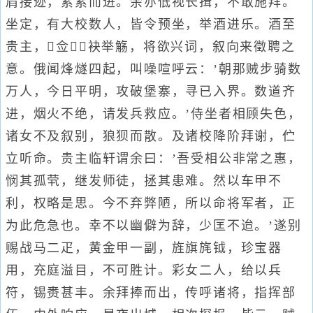
肩接迹，累累而进。余亦低视长揖，不敢施拜。
坐定，有大校数人，皆令预坐，举酒进乐。酒至
贵主，佥袂举觞，将欲兴词，叙向来徵聘之
意。俄闻烽燧四起，叫噪喧呼云：’朝那贼步骑数
万人，今日平明，攻破堡寨，寻已入界。数道齐
进，烟火不绝，请发兵救应。’侍坐者相顾失色，
诸女不及叙别，狼狈而散。及诸校降阶拜谢，伫
立听命。贵主临轩谓余曰：’吾受相公非常之惠，
悯其孤茕，继发师徒，拯其患难。然以车甲不
利，权略是思。今不弃弊陋，所以命将军者，正
为此危急也。幸不以幽僻为辞，少匡不迨。’遂别
赐战马二疋，黄金甲一副，旌旗旄钺，珍宝器
用，充庭溢目，不可胜计。彩女二人，给以兵
符，锡赉甚丰。余拜捧而出，传呼诸将，指挥部