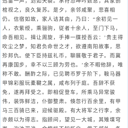
迅雷一声，划如天裂。承符忽呻吟数息，其家剖
棺视之，良久复苏。是夕，亲邻咸聚，悲喜相
仍。信宿如故，家人诘其由，乃曰：“余初见一
人，衣紫绶，乘骊驹，従者十余人，至门下马，
命吾相见。揖让周旋，手捧一牒授吾云：’贵主得
吹尘之梦，知君负命世之才，欲遵南阳故事，思
殄邦仇。使下臣持兹礼币，聊展敬于君子。而冀
再康国步，幸不以三顾为劳也。’余不暇他辞，唯
称不敢。酬酢之际，已见聘币罗于阶下，鞍马器
甲锦彩服玩橐鞬之属，咸布列于庭。吾辞不获
免，遂再拜受之。即相促登车，所乘马异常骏
伟，装饰鲜洁，仆御整肃。倏忽行百余里，有甲
马三百骑已来，迎候驱殿。有大将军之行李，余
亦颇以为得志。指顾间，望见一大城，其雉堞穹