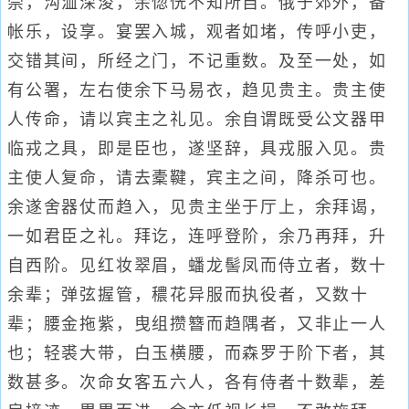
崇，沟洫深浚，余惚恍不知所自。俄于郊外，备
帐乐，设享。宴罢入城，观者如堵，传呼小吏，
交错其间，所经之门，不记重数。及至一处，如
有公署，左右使余下马易衣，趋见贵主。贵主使
人传命，请以宾主之礼见。余自谓既受公文器甲
临戎之具，即是臣也，遂坚辞，具戎服入见。贵
主使人复命，请去橐鞬，宾主之间，降杀可也。
余遂舍器仗而趋入，见贵主坐于厅上，余拜谒，
一如君臣之礼。拜讫，连呼登阶，余乃再拜，升
自西阶。见红妆翠眉，蟠龙髻凤而侍立者，数十
余辈；弹弦握管，穠花异服而执役者，又数十
辈；腰金拖紫，曳组攒簪而趋隅者，又非止一人
也；轻裘大带，白玉横腰，而森罗于阶下者，其
数甚多。次命女客五六人，各有侍者十数辈，差