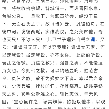
原，众寡不敌，三战三北，师徒倦弊，掎角无
怙。将欲收拾余烬，背城借一，而虑晋阳水急，
台城火炎。一旦攻下，为顽童所辱，纵没于泉
下，无面石氏之子。故《诗》云：’汎彼柏舟，在
彼中河。发彼两髦，实维我仪。之死矢靡他。母
也天只！不谅人只！’此卫世子孀妇自誓之
词
。又
云：’谁谓鼠无牙，何以穿我墉？谁谓女无家，何
以速我讼？虽速我讼，亦不女従。’此邵伯听讼，
衰乱之俗微。贞信之教兴，强暴之男，不能侵凌
贞女也。今则公之教，可以精通显晦，贻范古
今。贞信之教，故不为姬奭之下者。幸以君之余
力，少假兵锋，挫彼凶狂，存其鳏寡。成贱妾终
天之誓，彰明公赴难之心。辄具志诚，幸无见
阻。”宝心虽许之，讶其辨博，欲拒以他事，以观