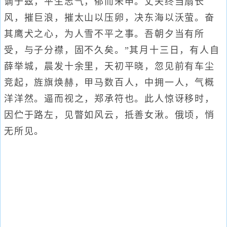
谪于兹，平生志气，郁而未申。丈夫终当扇长
风，摧巨浪，摧太山以压卵，决东海以沃萤。奋
其鹰犬之心，为人雪不平之事。吾朝夕当有所
受，与子分襟，固不久矣。”其月十三日，有人自
薛举城，晨发十余里，天初平晓，忽见前有车尘
竞起，旌旗焕赫，甲马数百人，中拥一人，气概
洋洋然。逼而视之，郑承符也。此人惊讶移时，
因伫于路左，见瞥如风云，抵善女湫。俄顷，悄
无所见。