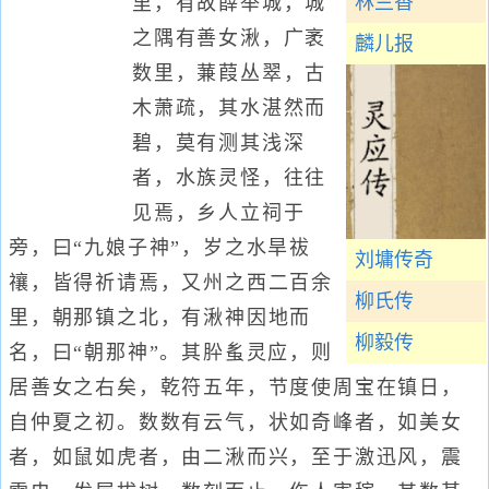
林兰香
里，有故薛举城，城
之隅有善女湫，广袤
麟儿报
数里，蒹葭丛翠，古
木萧疏，其水湛然而
碧，莫有测其浅深
者，水族灵怪，往往
见焉，乡人立祠于
旁，曰“九娘子神”，岁之水旱祓
刘墉传奇
禳，皆得祈请焉，又州之西二百余
柳氏传
里，朝那镇之北，有湫神因地而
柳毅传
名，曰“朝那神”。其肸蚃灵应，则
居善女之右矣，乾符五年，节度使周宝在镇日，
自仲夏之初。数数有云气，状如奇峰者，如美女
者，如鼠如虎者，由二湫而兴，至于激迅风，震