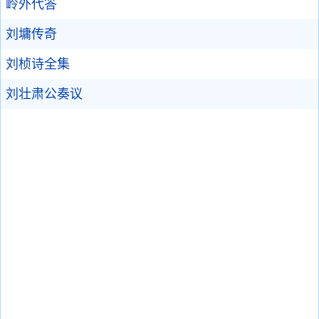
岭外代答
刘墉传奇
刘桢诗全集
刘壮肃公奏议