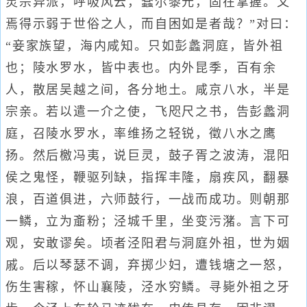
灵宗异派，呼吸风云，蠢尔黎元，固在掌握。又
焉得示弱于世俗之人，而自困如是者哉？”对曰：
“妾家族望，海内咸知。只如彭蠡洞庭，皆外祖
也；陵水罗水，皆中表也。内外昆季，百有余
人，散居吴越之间，各分地土。咸京八水，半是
宗亲。若以遣一介之使，飞咫尺之书，告彭蠡洞
庭，召陵水罗水，率维扬之轻锐，徵八水之鹰
扬。然后檄冯夷，说巨灵，鼓子胥之波涛，混阳
侯之鬼怪，鞭驱列缺，指挥丰隆，扇疾风，翻暴
浪，百道俱进，六师鼓行，一战而成功。则朝那
一鳞，立为齑粉；泾城千里，坐变污潴。言下可
观，安敢谬矣。顷者泾阳君与洞庭外祖，世为姻
戚。后以琴瑟不调，弃掷少妇，遭钱塘之一怒，
伤生害稼，怀山襄陵，泾水穷鳞。寻毙外祖之牙