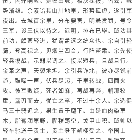
伍，内外响应。是夜出城，相次探报，皆云，贼
势渐雄。余素谙其山川地里，形势孤虚，遂引军
夜出。去城百余里，分布要害，明悬赏罚，号令
三军，设三伏以待之。迟明，排布已毕。贼汰其
前功，颇甚轻进，犹谓孟远之统众也。余自引轻
骑，登高视之，见烟尘四合，行阵整肃。余先使
轻兵搦战，示弱以诱之。接以短兵，且战且行。
金革之声，天裂地坼。余引兵诈北，彼亦尽锐前
趋，鼓噪一声，伏兵尽起，千里转战，四面夹
攻。彼军败绩，死者如麻，再战再奔，朝那狡
童，漏刃而去，従亡之卒，不过十余人。余选健
马三十骑追之，果生置于麾下。由是血肉染草
木，脂膏润原野，腥秽荡空，戈甲山积。贼帅以
轻车驰送于贵主，贵主登平朔楼受之。举国士