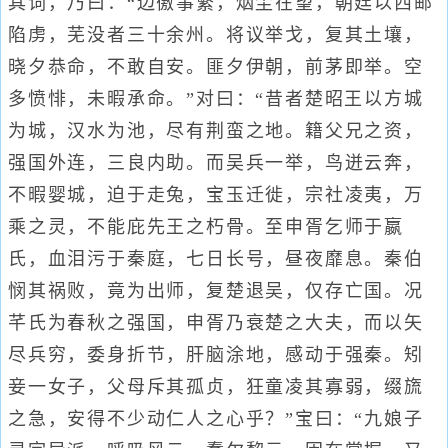
其词，乃曰：“边徼事繁，烟尘在望，朝廷以西邮
陷虏，芜没者三十余州。将议举戈，复其土壤，
晓夕恭命，不敢自安。匪夕伊朝，前茅即举。空
多愤悱，未暇承命。”对曰：“昔者楚昭王以方城
为城，汉水为池，尽有荆蛮之地。籍父兄之资，
强国外连，三良内助。而吴兵一举，鸟迸云奔，
不暇婴城，迫于走兔，宝玉迁徙，宗社凌夷，万
乘之灵，不能庇先王之朽骨。至申胥乞师于嬴
氏，血泪污于秦庭，七日长号，昼夜靡息。秦伯
悯其祸败，竟为出师，复楚退吴，仅存亡国。况
芊氏为春秋之强国，申胥乃衰楚之大夫，而以矢
尽兵穷，委身折节，肝脑涂地，感动于强秦。矧
妾一女子，父母斥其孤贞，狂童凌其寡弱，缀旒
之急，安得不少动仁人之心乎？”宝曰：“九娘子