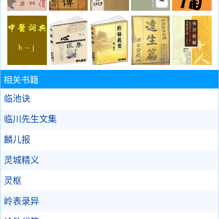
相关书籍
临池诀
临川先生文集
麟儿报
灵城精义
灵枢
岭表录异