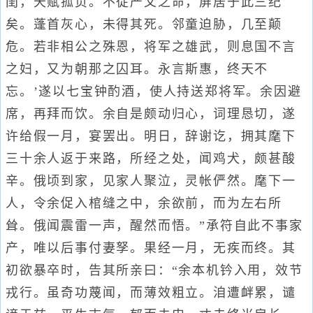
闺，天赋孤贞。不従严父之命，屏居于此三纪
矣。蓬首灰心，未得其死。邻童迫胁，几至颠
危。若非相公之殊恩，将军之雄武，则息国不言
之妇，又为朝那之囚耳。永言斯惠，终天不
忘。’遂以七宝钟酌酒，使人持送郑将军。余因避
席，再拜而饮。余自是颇动归心，词理恳切，遂
许给假一月，宴罢出。明日，辞谢讫，拥其麾下
三十余人返于来路，所经之处，闻鸡犬，颇甚酸
辛。俄顷到家，见家人聚泣，灵帐俨然。麾下一
人，令余促入棺缝之中，余欲前，而为左右所
耸。俄闻震雷一声，醒然而悟。”承符自此不事家
产，唯以后事付妻孥。果经一月，无疾而终。其
初欲暴卒时，告其所亲曰：“余本机钤入用，效节
戎行。虽奇功蔑闻，而薄效粗立。洎遭衅累，谴