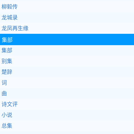
柳毅传
龙城录
龙凤再生缘
集部
集部
别集
楚辞
词
曲
诗文评
小说
总集