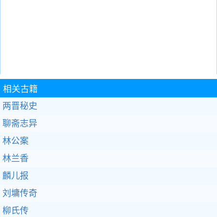
相关古籍
两晋秘史
聊斋志异
林公案
林兰香
麟儿报
刘墉传奇
柳氏传