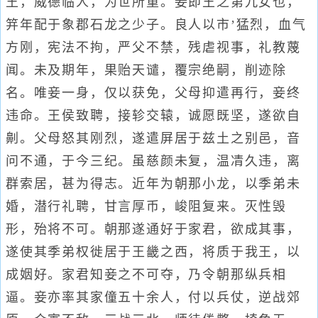
王，威德临人，为世所重。妾即王之第九女也，
笄年配于象郡石龙之少子。良人以市’猛烈，血气
方刚，宪法不拘，严父不禁，残虐视事，礼教蔑
闻。未及期年，果贻天谴，覆宗绝嗣，削迹除
名。唯妾一身，仅以获免，父母抑遣再行，妾终
违命。王侯致聘，接轸交辕，诚愿既坚，遂欲自
劓。父母怒其刚烈，遂遣屏居于兹土之别邑，音
问不通，于今三纪。虽慈颜未复，温凊久违，离
群索居，甚为得志。近年为朝那小龙，以季弟未
婚，潜行礼聘，甘言厚币，峻阻复来。灭性毁
形，殆将不可。朝那遂通好于家君，欲成其事，
遂使其季弟权徙居于王畿之西，将质于我王，以
成姻好。家君知妾之不可夺，乃令朝那纵兵相
逼。妾亦率其家僮五十余人，付以兵仗，逆战郊