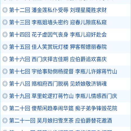
◎ 第十二回 潘金莲私仆受辱 刘理星魇胜求财
◎ 第十三回 李瓶姐墙头密约 迎春儿隙底私窥
◎ 第十四回 花子虚因气丧身 李瓶儿迎奸赴会
◎ 第十五回 佳人笑赏玩灯楼 狎客帮嫖丽春院
◎ 第十六回 西门庆择吉佳期 应伯爵追欢喜庆
◎ 第十七回 宇给事劾倒杨提督 李瓶儿许嫁蒋竹山
◎ 第十八回 赂相府西门脱祸 见娇娘敬济销魂
◎ 第十九回 草里蛇逻打蒋竹山 李瓶儿情感西门庆
◎ 第二十回 傻帮闲趋奉闹华筵 痴子弟争锋毁花院
◎ 第二十一回 吴月娘扫雪烹茶 应伯爵替花邀酒