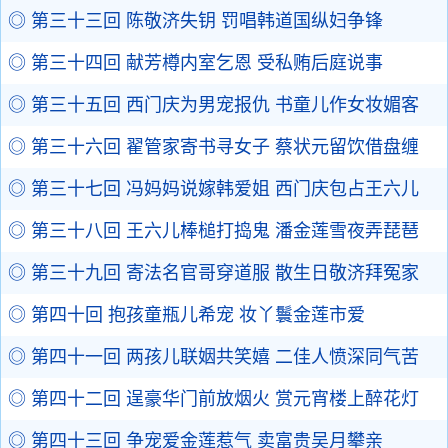
◎ 第三十三回 陈敬济失钥 罚唱韩道国纵妇争锋
◎ 第三十四回 献芳樽内室乞恩 受私贿后庭说事
◎ 第三十五回 西门庆为男宠报仇 书童儿作女妆媚客
◎ 第三十六回 翟管家寄书寻女子 蔡状元留饮借盘缠
◎ 第三十七回 冯妈妈说嫁韩爱姐 西门庆包占王六儿
◎ 第三十八回 王六儿棒槌打捣鬼 潘金莲雪夜弄琵琶
◎ 第三十九回 寄法名官哥穿道服 散生日敬济拜冤家
◎ 第四十回 抱孩童瓶儿希宠 妆丫鬟金莲市爱
◎ 第四十一回 两孩儿联姻共笑嬉 二佳人愤深同气苦
◎ 第四十二回 逞豪华门前放烟火 赏元宵楼上醉花灯
◎ 第四十三回 争宠爱金莲惹气 卖富贵吴月攀亲