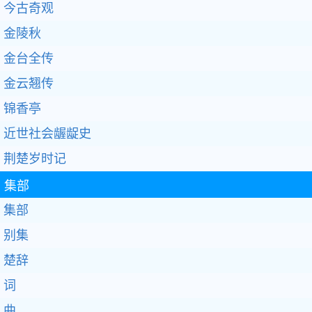
今古奇观
金陵秋
金台全传
金云翘传
锦香亭
近世社会龌龊史
荆楚岁时记
集部
集部
别集
楚辞
词
曲