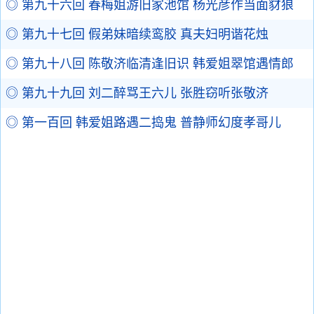
◎ 第九十六回 春梅姐游旧家池馆 杨光彦作当面豺狼
◎ 第九十七回 假弟妹暗续鸾胶 真夫妇明谐花烛
◎ 第九十八回 陈敬济临清逢旧识 韩爱姐翠馆遇情郎
◎ 第九十九回 刘二醉骂王六儿 张胜窃听张敬济
◎ 第一百回 韩爱姐路遇二捣鬼 普静师幻度孝哥儿