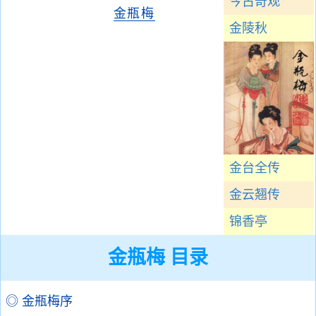
今古奇观
金瓶梅
金陵秋
金台全传
金云翘传
锦香亭
金瓶梅 目录
◎ 金瓶梅序