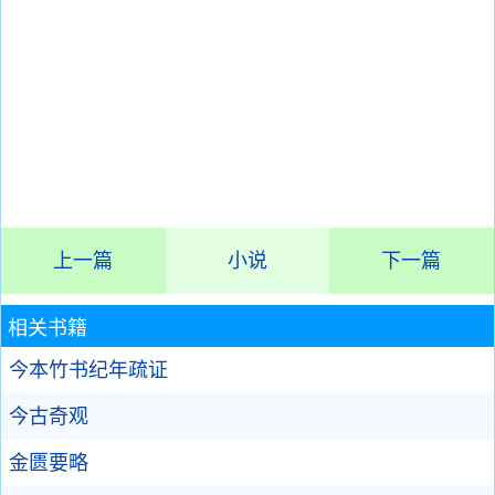
上一篇
小说
下一篇
相关书籍
今本竹书纪年疏证
今古奇观
金匮要略