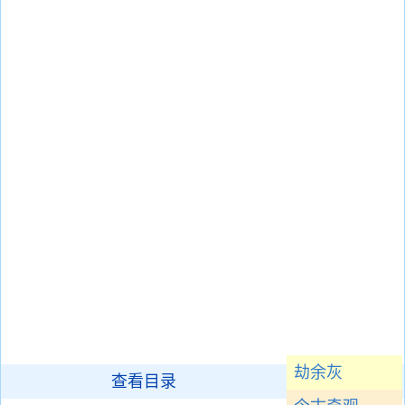
劫余灰
查看目录