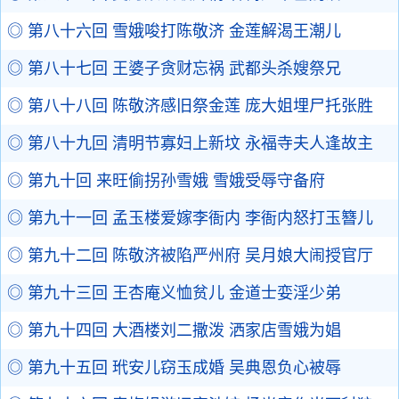
◎ 第八十六回 雪娥唆打陈敬济 金莲解渴王潮儿
◎ 第八十七回 王婆子贪财忘祸 武都头杀嫂祭兄
◎ 第八十八回 陈敬济感旧祭金莲 庞大姐埋尸托张胜
◎ 第八十九回 清明节寡妇上新坟 永福寺夫人逢故主
◎ 第九十回 来旺偷拐孙雪娥 雪娥受辱守备府
◎ 第九十一回 孟玉楼爱嫁李衙内 李衙内怒打玉簪儿
◎ 第九十二回 陈敬济被陷严州府 吴月娘大闹授官厅
◎ 第九十三回 王杏庵义恤贫儿 金道士娈淫少弟
◎ 第九十四回 大酒楼刘二撒泼 洒家店雪娥为娼
◎ 第九十五回 玳安儿窃玉成婚 吴典恩负心被辱