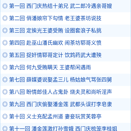
◎ 第一回 西门庆热结十弟兄 武二郎冷遇亲哥嫂
◎ 第二回 俏潘娘帘下勾情 老王婆茶坊说技
◎ 第三回 定挨光王婆受贿 设圈套浪子私挑
◎ 第四回 赴巫山潘氏幽欢 闹茶坊郓哥义愤
◎ 第五回 捉奸情郓哥定计 饮鸩药武大遭殃
◎ 第六回 何九受贿瞒天 王婆帮闲遇雨
◎ 第七回 薛媒婆说娶孟三儿 杨姑娘气骂张四舅
◎ 第八回 盼情郎佳人占鬼卦 烧夫灵和尚听淫声
◎ 第九回 西门庆偷娶潘金莲 武都头误打李皂隶
◎ 第十回 义士充配孟州道 妻妾玩赏芙蓉亭
◎ 第十一回 潘金莲激打孙雪娥 西门庆梳笼李桂姐