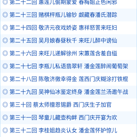
◎ 第二十二回 蕙莲儿偷期蒙爱 春梅姐正色闲邪
◎ 第二十三回 赌棋枰瓶儿输钞 觑藏春潘氏潜踪
◎ 第二十四回 敬济元夜戏娇姿 惠祥怒詈来旺妇
◎ 第二十五回 吴月娘春昼秋千 来旺儿醉中谤仙
◎ 第二十六回 来旺儿递解徐州 宋蕙莲含羞自缢
◎ 第二十七回 李瓶儿私语翡翠轩 潘金莲醉闹葡萄架
◎ 第二十八回 陈敬济徼幸得金 莲西门庆糊涂打铁棍
◎ 第二十九回 吴神仙冰鉴定终身 潘金莲兰汤邀午战
◎ 第三十回 蔡太师擅恩锡爵 西门庆生子加官
◎ 第三十一回 琴童儿藏壶构衅 西门庆开宴为欢
◎ 第三十二回 李桂姐趋炎认女 潘金莲怀妒惊儿