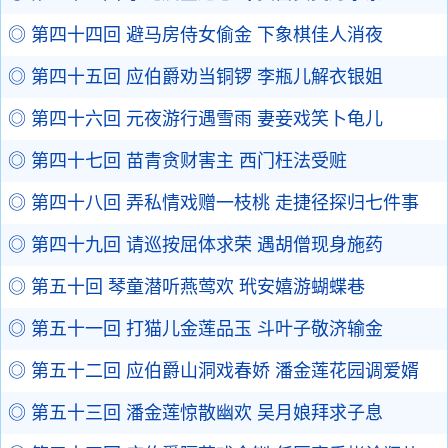
◎ 第四十四回 避马房侍女偷金 下象棋佳人消夜
◎ 第四十五回 应伯爵劝当铜锣 李瓶儿解衣银姐
◎ 第四十六回 元夜游行遇雪雨 妻妾戏笑卜龟儿
◎ 第四十七回 苗青贪财害主 西门枉法受赃
◎ 第四十八回 弄私情戏赠一枝桃 走捷径探归七件事
◎ 第四十九回 请巡按屈体求荣 遇胡僧现身施药
◎ 第五十回 琴童潜听燕莺欢 玳安嬉游蝴蝶巷
◎ 第五十一回 打猫儿金莲品玉 斗叶子敬济输金
◎ 第五十二回 应伯爵山洞戏春娇 潘金莲花园调爱婿
◎ 第五十三回 潘金莲惊散幽欢 吴月娘拜求子息