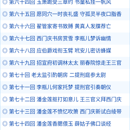
◎ 第六十四回 玉箫跪受三章约 书童私挂一帆风
◎ 第六十五回 愿同穴一时丧礼盛 守孤灵半夜口脂香
◎ 第六十六回 翟管家寄书致赙 黄真人发牒荐亡
◎ 第六十七回 西门庆书房赏雪 李瓶儿梦诉幽情
◎ 第六十八回 应伯爵戏衔玉臂 玳安儿密访蜂媒
◎ 第六十九回 招宣府初调林太太 丽春院惊走王三官
◎ 第七十回 老太监引酌朝房 二提刑庭参太尉
◎ 第七十一回 李瓶儿何家托梦 提刑官引奏朝仪
◎ 第七十二回 潘金莲抠打如意儿 王三官义拜西门庆
◎ 第七十三回 潘金莲不愤忆吹箫 西门庆新试白绫带
◎ 第七十四回 潘金莲香腮偎玉 薛姑子佛口谈经