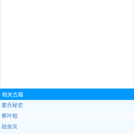
相关古籍
姜氏秘史
蕉叶帕
劫余灰