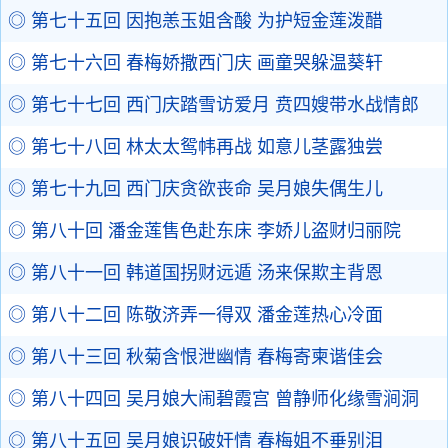
◎ 第七十五回 因抱恙玉姐含酸 为护短金莲泼醋
◎ 第七十六回 春梅娇撒西门庆 画童哭躲温葵轩
◎ 第七十七回 西门庆踏雪访爱月 贲四嫂带水战情郎
◎ 第七十八回 林太太鸳帏再战 如意儿茎露独尝
◎ 第七十九回 西门庆贪欲丧命 吴月娘失偶生儿
◎ 第八十回 潘金莲售色赴东床 李娇儿盗财归丽院
◎ 第八十一回 韩道国拐财远遁 汤来保欺主背恩
◎ 第八十二回 陈敬济弄一得双 潘金莲热心冷面
◎ 第八十三回 秋菊含恨泄幽情 春梅寄柬谐佳会
◎ 第八十四回 吴月娘大闹碧霞宫 曾静师化缘雪涧洞
◎ 第八十五回 吴月娘识破奸情 春梅姐不垂别泪