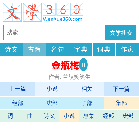
诗文
古籍
名句
字典
词典
作家
金瓶梅
作者: 兰陵笑笑生
上一篇
小说
相关
下一篇
经部
史部
子部
集部
词
曲
诗文
小说
总集
经部
史部