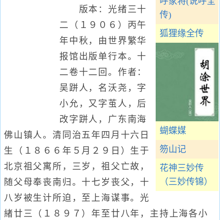
呼家将(说呼全
版本：光绪三十
传)
二（１９０６）丙午
狐狸缘全传
年中秋，由世界繁华
报馆出版单行本。十
二卷十二回。作者：
吴跰人，名沃尧，字
小允，又字茧人，后
改字跰人，广东南海
蝴蝶媒
佛山镇人。清同治五年四月十六日
笏山记
生（１８６６年５月２９日）生于
北京祖父寓所，三岁，祖父亡故，
花神三妙传
（三妙传锦）
随父母奉丧南归。十七岁丧父，十
八岁被生计所迫，至上海谋事。光
緖廿三（１８９７）年至廿八年，主持上海各小