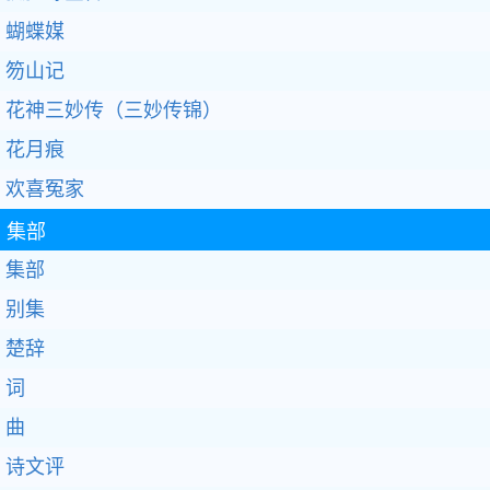
蝴蝶媒
笏山记
花神三妙传（三妙传锦）
花月痕
欢喜冤家
集部
集部
别集
楚辞
词
曲
诗文评