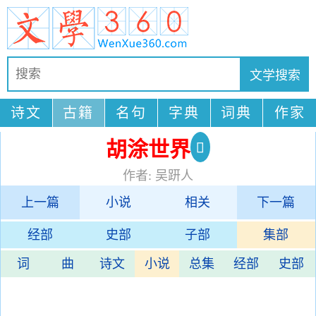
诗文
古籍
名句
字典
词典
作家
胡涂世界
作者: 吴趼人
上一篇
小说
相关
下一篇
经部
史部
子部
集部
词
曲
诗文
小说
总集
经部
史部