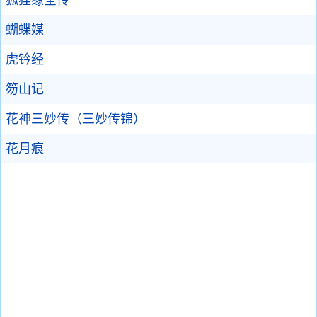
狐狸缘全传
蝴蝶媒
虎钤经
笏山记
花神三妙传（三妙传锦）
花月痕