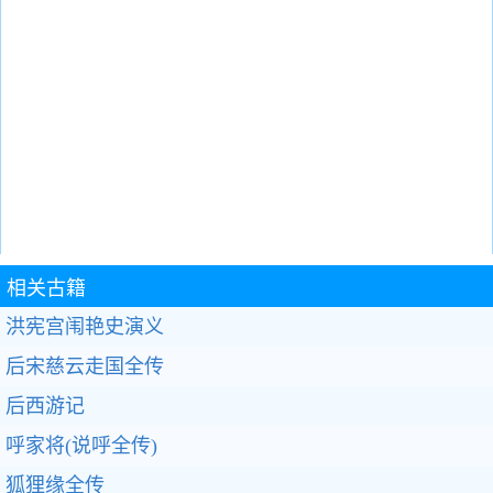
相关古籍
洪宪宫闱艳史演义
后宋慈云走国全传
后西游记
呼家将(说呼全传)
狐狸缘全传