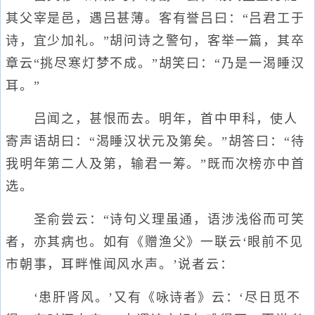
其父宰是邑，遇吕甚薄。客有誉吕曰：“吕君工于
诗，宜少加礼。”胡问诗之警句，客举一篇，其卒
章云“挑尽寒灯梦不成。”胡笑曰：“乃是一渴睡汉
耳。”
吕闻之，甚恨而去。明年，首中甲科，使人
寄声语胡曰：“渴睡汉状元及第矣。”胡答曰：“待
我明年第二人及第，输君一筹。”既而次榜亦中首
选。
圣俞尝云：“诗句义理虽通，语涉浅俗而可笑
者，亦其病也。如有《赠渔父》一联云‘眼前不见
市朝事，耳畔惟闻风水声。’说者云：
‘患肝肾风。’又有《咏诗者》云：‘尽日觅不