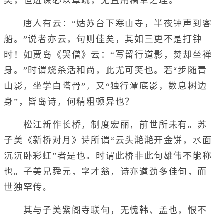
矣，但进谏必以章疏，无直用稿草之理。
唐人有云：“姑苏台下寒山寺，半夜钟声到客
船。”说者亦云，句则佳矣，其如三更不是打钟
时！如贾岛《哭僧》云：“写留行道影，焚却坐禅
身。”时谓烧杀活和尚，此尤可笑也。若“步随青
山影，坐学白塔骨”，又“独行潭底影，数息树边
身”，皆岛诗，何精粗顿异也？
松江新作长桥，制度宏丽，前世所未有。苏
子美《新桥对月》诗所谓“云头滟滟开金饼，水面
沉沉卧彩虹”者是也。时谓此桥非此句雄伟不能称
也。子美兄舜元，字才翁，诗亦遒劲多佳句，而
世独罕传。
其与子美紫阁寺联句，无愧韩、孟也，恨不