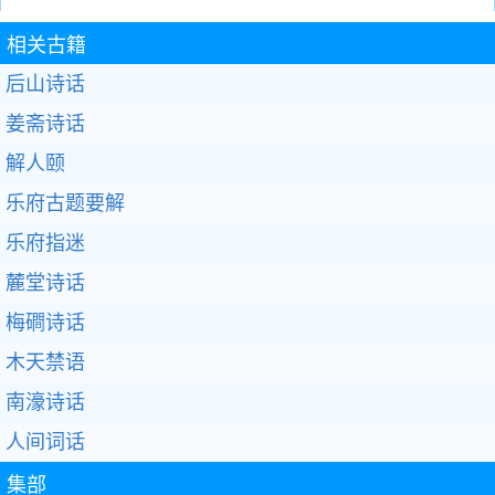
相关古籍
后山诗话
姜斋诗话
解人颐
乐府古题要解
乐府指迷
麓堂诗话
梅磵诗话
木天禁语
南濠诗话
人间词话
集部