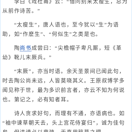
李白《戏杜甫》云：“借问别来太瘦生，总为
从前作诗苦。”
“太瘦生”，唐人语也，至今犹以“生”为语
助，如“作麽生”、“何似生”之类是也。
陶
尚书
成尝曰：“尖檐帽子卑凡厮，短《革
幼》靴儿末厥兵。”
“末厥”，亦当时语。余天圣景间已闻此句，
时去陶公尚未远，人皆莫晓其义。王原叔博学多
闻见称于世，最为多识前言者，亦云不知为何说
也。第记之，必有知者耳。
诗人贪求好句，而理有不通，亦语病也。如
“袖中谏草朝天去，头上宫花侍宴归”，诚为佳句