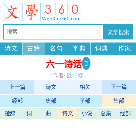
诗文
古籍
名句
字典
词典
作家
六一诗话
作者:
欧阳修
上一篇
诗文
相关
下一篇
经部
史部
子部
集部
楚辞
词
曲
诗文
小说
总集
经部