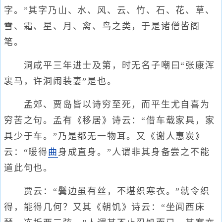
字。”其字乃山、水、风、云、竹、石、花、草、
雪、霜、星、月、禽、鸟之类，于是诸僧皆阁
笔。
洞咸平三年进士及第，时无名子嘲曰“张康浑
裹马，许洞闹装妻”是也。
孟郊、贾岛皆以诗穷至死，而平生尤自喜为
穷苦之句。孟有《移居》诗云：“借车载家具，家
具少于车。”乃是都无一物耳。又《谢人惠炭》
云：“暖得
曲
身成直身。”人谓非其身备尝之不能
道此句也。
贾云：“鬓边虽有丝，不堪织寒衣。”就令织
得，能得几何？又其《朝饥》诗云：“坐闻西床