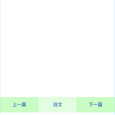
上一篇
诗文
下一篇