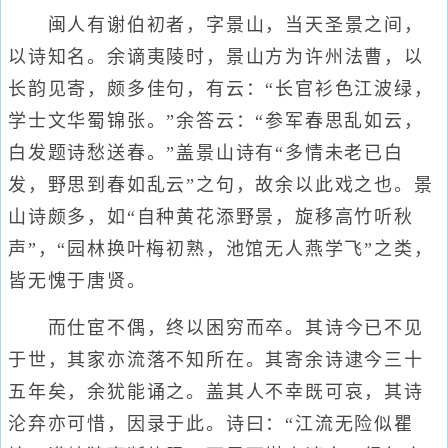
闽人有谢伯初者，字景山，当天圣景之间，
以诗知名。余谪夷陵时，景山方为许州法曹，以
长韵见寄，颇多佳句，有云：“长官衫色江波绿，
学士文华蜀锦张。”余答云：“参军春思乱如云，
白发题诗愁送春。”盖景山诗有“多情未老已白
发，野思到春如乱云”之句，故余以此戏之也。景
山诗颇多，如“自种黄花添野景，旋移高竹听秋
声”，“园林换叶梅初熟，池馆无人燕学飞”之类，
皆无愧于唐贤。
而仕宦不偶，终以困穷而卒。其诗今已不见
于世，其家亦流落不知所在。其寄余诗逮今三十
五年矣，余犹能诵之。盖其人不幸既可哀，其诗
沦弃亦可惜，因录于此。诗曰：“江流无险似瞿