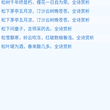
松树千年终是朽，槿花一日自为荣。
全诗赏析
松下茅亭五月凉，汀沙云树晚苍苍。
全诗赏析
松下茅亭五月凉，汀沙云树晚苍苍。
全诗赏析
松下问童子，言师采药去。
全诗赏析
松雪飘寒，岭云吹冻，红破数椒春浅。
全诗赏析
松叶堪为酒，春来酿几多。
全诗赏析