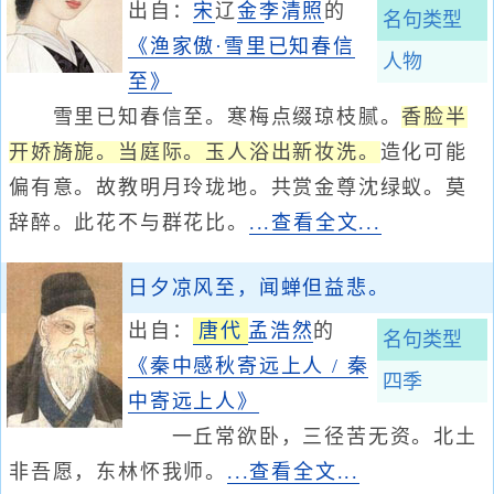
出自：
宋
辽
金
李清照
的
名句类型
《渔家傲·雪里已知春信
人物
至》
雪里已知春信至。寒梅点缀琼枝腻。
香脸半
开娇旖旎。当庭际。玉人浴出新妆洗。
造化可能
偏有意。故教明月玲珑地。共赏金尊沈绿蚁。莫
辞醉。此花不与群花比。
...查看全文...
日夕凉风至，闻蝉但益悲。
出自：
唐代
孟浩然
的
名句类型
《秦中感秋寄远上人 / 秦
四季
中寄远上人》
一丘常欲卧，三径苦无资。北土
非吾愿，东林怀我师。
...查看全文...