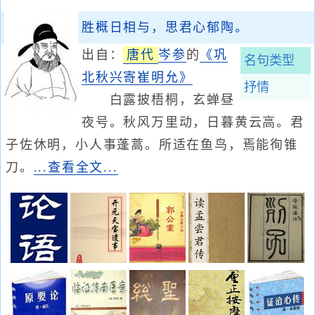
胜概日相与，思君心郁陶。
出自：
唐代
岑参
的
《巩
名句类型
北秋兴寄崔明允》
抒情
白露披梧桐，玄蝉昼
夜号。秋风万里动，日暮黄云高。君
子佐休明，小人事蓬蒿。所适在鱼鸟，焉能徇锥
刀。
...查看全文...