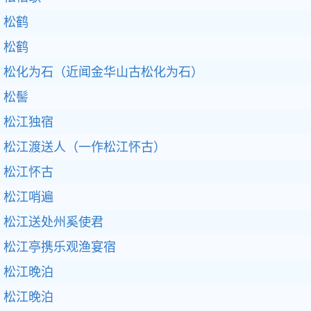
松鹤
松鹤
松化为石（近闻金华山古松化为石）
松髻
松江独宿
松江渡送人（一作松江怀古）
松江怀古
松江哨遍
松江送处州奚使君
松江亭携乐观渔宴宿
松江晚泊
松江晚泊