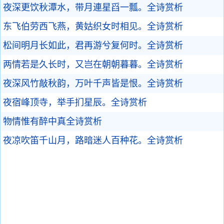
夜深更饮秋潭水，带月連星舀一瓢。
全诗赏析
东飞伯劳西飞燕，黄姑织女时相见。
全诗赏析
松间明月长如此，君再游兮复何时。
全诗赏析
两情若是久长时，又岂在朝朝暮暮。
全诗赏析
夜深风竹敲秋韵，万叶千声皆是恨。
全诗赏析
夜宿峰顶寺，举手扪星辰。
全诗赏析
物情惟有醉中真
全诗赏析
夜凉吹笛千山月，路暗迷人百种花。
全诗赏析