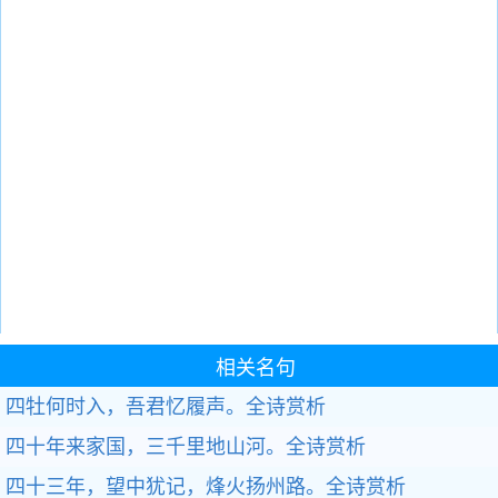
相关名句
四牡何时入，吾君忆履声。
全诗赏析
四十年来家国，三千里地山河。
全诗赏析
四十三年，望中犹记，烽火扬州路。
全诗赏析