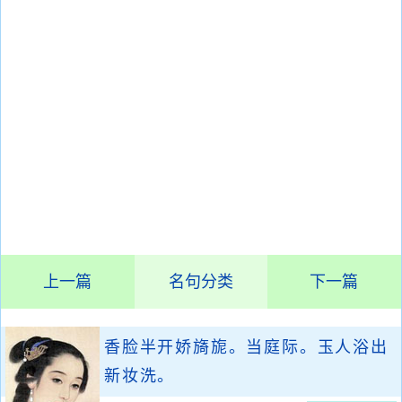
上一篇
名句分类
下一篇
香脸半开娇旖旎。当庭际。玉人浴出
新妆洗。