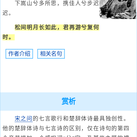
下嵩山兮多所思，携佳人兮步迟
迟。
松间明月长如此，君再游兮复何
时。
作者介绍
相关名句
赏析
宋之问
的七言歌行和楚辞体诗最具独创性。
他的楚辞体诗与七言诗的区别，仅在诗句的第四