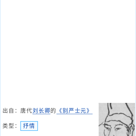
出自：唐代
刘长卿
的
《别严士元》
类型：
抒情