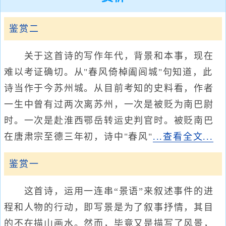
鉴赏二
关于这首诗的写作年代，背景和本事，现在
难以考证确切。从"春风倚棹阖闾城"句知道，此
诗当作于今苏州城。从目前考知的史料看，作者
一生中曾有过两次离苏州，一次是被贬为南巴尉
时。一次是赴淮西鄂岳转运史判官时。被贬南巴
在唐肃宗至德三年初，诗中"春风"
...查看全文...
鉴赏一
这首诗，运用一连串“景语”来叙述事件的进
程和人物的行动，即写景是为了叙事抒情，其目
的不在描山画水。然而，毕竟又是描写了风景，