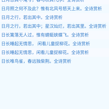
日月忽其不淹兮，春与秋其代序。
全诗赏析
日月照之何不及此？惟有北风号怒天上来。
全诗赏析
日月之行，若出其中。
全诗赏析
日月之行，若出其中；星汉灿烂，若出其里。
全诗赏析
日长篱落无人过，惟有蜻蜓蛱蝶飞。
全诗赏析
日长睡起无情思， 闲看儿童捉柳花。
全诗赏析
日长睡起无情思，闲看儿童捉柳花。
全诗赏析
日长唯鸟雀，春远独柴荆。
全诗赏析