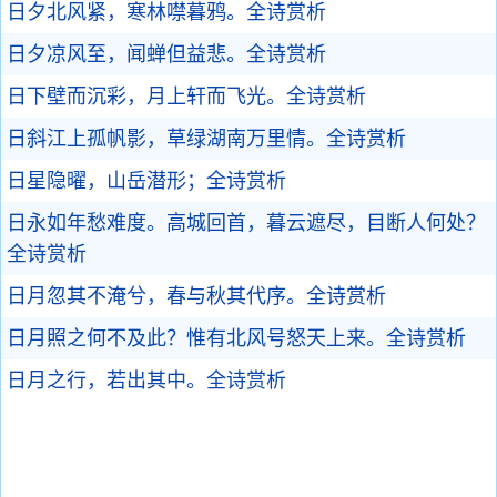
日夕北风紧，寒林噤暮鸦。
全诗赏析
日夕凉风至，闻蝉但益悲。
全诗赏析
日下壁而沉彩，月上轩而飞光。
全诗赏析
日斜江上孤帆影，草绿湖南万里情。
全诗赏析
日星隐曜，山岳潜形；
全诗赏析
日永如年愁难度。高城回首，暮云遮尽，目断人何处？
全诗赏析
日月忽其不淹兮，春与秋其代序。
全诗赏析
日月照之何不及此？惟有北风号怒天上来。
全诗赏析
日月之行，若出其中。
全诗赏析