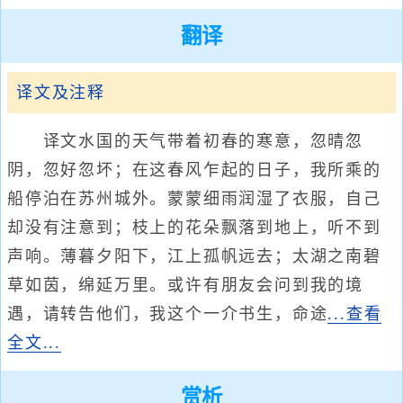
翻译
译文及注释
译文水国的天气带着初春的寒意，忽晴忽
阴，忽好忽坏；在这春风乍起的日子，我所乘的
船停泊在苏州城外。蒙蒙细雨润湿了衣服，自己
却没有注意到；枝上的花朵飘落到地上，听不到
声响。薄暮夕阳下，江上孤帆远去；太湖之南碧
草如茵，绵延万里。或许有朋友会问到我的境
遇，请转告他们，我这个一介书生，命途
...查看
全文...
赏析