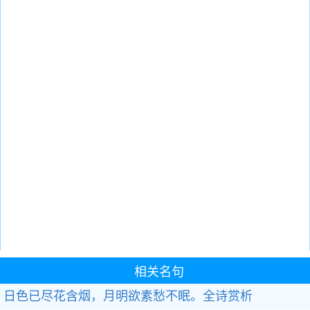
相关名句
日色已尽花含烟，月明欲素愁不眠。
全诗赏析