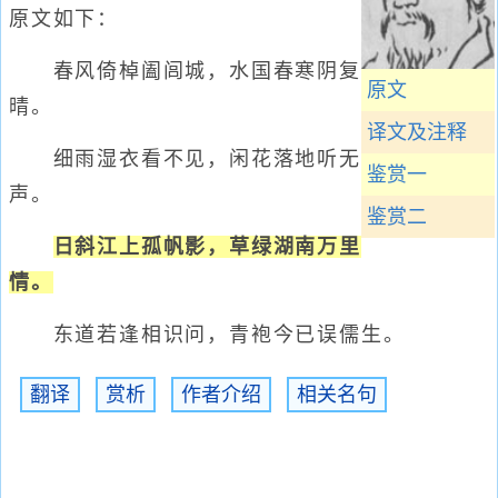
原文如下：
春风倚棹阖闾城，水国春寒阴复
原文
晴。
译文及注释
细雨湿衣看不见，闲花落地听无
鉴赏一
声。
鉴赏二
日斜江上孤帆影，草绿湖南万里
情。
东道若逢相识问，青袍今已误儒生。
翻译
赏析
作者介绍
相关名句