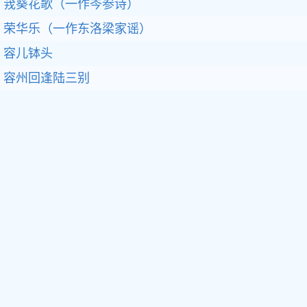
茙葵花歌（一作岑参诗）
荣华乐（一作东洛梁家谣）
容儿钵头
容州回逢陆三别