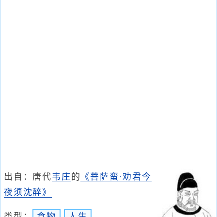
出自：唐代
韦庄
的
《菩萨蛮·劝君今
夜须沈醉》
类型：
食物
人生