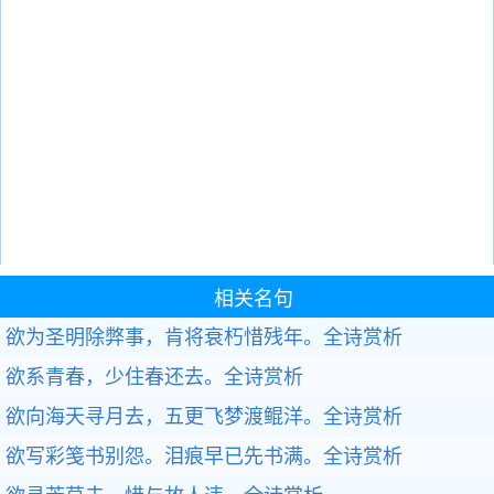
相关名句
欲为圣明除弊事，肯将衰朽惜残年。
全诗赏析
欲系青春，少住春还去。
全诗赏析
欲向海天寻月去，五更飞梦渡鲲洋。
全诗赏析
欲写彩笺书别怨。泪痕早已先书满。
全诗赏析