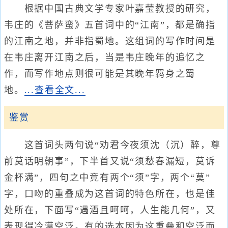
根据中国古典文学专家叶嘉莹教授的研究，
韦庄的《菩萨蛮》五首词中的“江南”，都是确指
的江南之地，并非指蜀地。这组词的写作时间是
在韦庄离开江南之后，当是韦庄晚年的追忆之
作，而写作地点则很可能是其晚年羁身之蜀
地。
...查看全文...
鉴赏
这首词头两句说“劝君今夜须沈（沉）醉，尊
前莫话明朝事”，下半首又说“须愁春漏短，莫诉
金杯满”，四句之中竟有两个“须”字，两个“莫”
字，口吻的重叠成为这首词的特色所在，也是佳
处所在，下面写“遇酒且呵呵，人生能几何”，又
表现得冷漠空泛。有的选本因为这重叠和空泛而