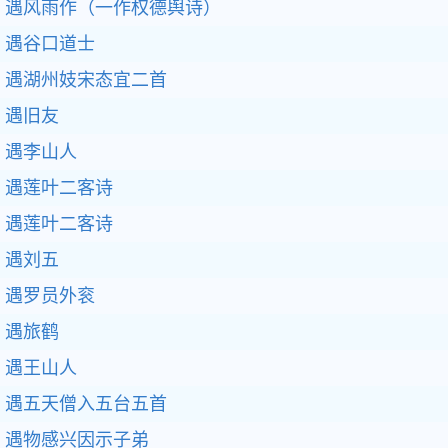
遇风雨作（一作权德舆诗）
遇谷口道士
遇湖州妓宋态宜二首
遇旧友
遇李山人
遇莲叶二客诗
遇莲叶二客诗
遇刘五
遇罗员外衮
遇旅鹤
遇王山人
遇五天僧入五台五首
遇物感兴因示子弟