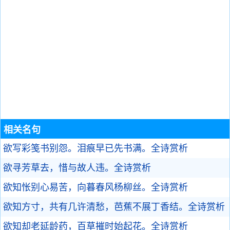
相关名句
欲写彩笺书别怨。泪痕早已先书满。
全诗赏析
欲寻芳草去，惜与故人违。
全诗赏析
欲知怅别心易苦，向暮春风杨柳丝。
全诗赏析
欲知方寸，共有几许清愁，芭蕉不展丁香结。
全诗赏析
欲知却老延龄药，百草摧时始起花。
全诗赏析