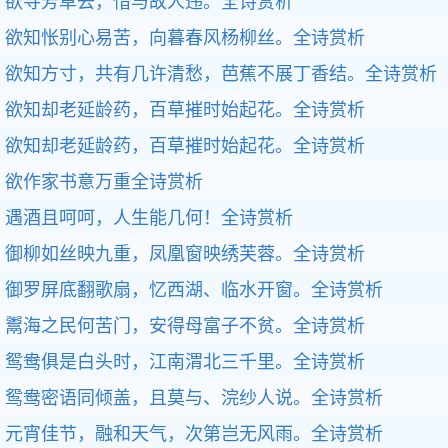
欲寻芳草去，惜与故人违。
全诗赏析
欲知怅别心易苦，向暮春风杨柳丝。
全诗赏析
欲知方寸，共有几许清愁，芭蕉不展丁香结。
全诗赏析
欲知却老延龄药，百草摧时始起花。
全诗赏析
欲知却老延龄药，百草摧时始起花。
全诗赏析
欲作家书意万重
全诗赏析
遇酒且呵呵，人生能几何！
全诗赏析
御柳如丝映九重，凤凰窗映绣芙蓉。
全诗赏析
御罗屏底翻歌扇，忆西湖、临水开窗。
全诗赏析
鬻海之民何苦门，安得母富子不贫。
全诗赏析
鸳鸯俱是白头时，江南渭北三千里。
全诗赏析
鸳鸯密语同倾盖，且莫与、浣纱人说。
全诗赏析
元宵佳节，融和天气，次第岂无风雨。
全诗赏析