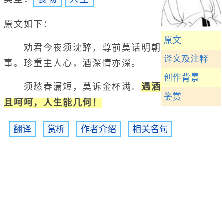
原文如下：
原文
劝君今夜须沈醉，尊前莫话明朝
译文及注释
事。珍重主人心，酒深情亦深。
创作背景
须愁春漏短，莫诉金杯满。
遇酒
鉴赏
且呵呵，人生能几何！
翻译
赏析
作者介绍
相关名句