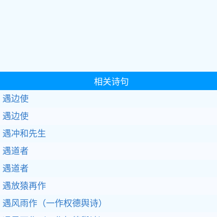
相关诗句
遇边使
遇边使
遇冲和先生
遇道者
遇道者
遇放猿再作
遇风雨作（一作权德舆诗）