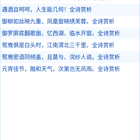
遇酒且呵呵，人生能几何！
全诗赏析
御柳如丝映九重，凤凰窗映绣芙蓉。
全诗赏析
御罗屏底翻歌扇，忆西湖、临水开窗。
全诗赏析
鸳鸯俱是白头时，江南渭北三千里。
全诗赏析
鸳鸯密语同倾盖，且莫与、浣纱人说。
全诗赏析
元宵佳节，融和天气，次第岂无风雨。
全诗赏析