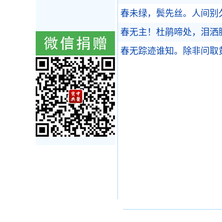
春未绿，鬓先丝。人间别
春无主！杜鹃啼处，泪洒
春无踪迹谁知。除非问取