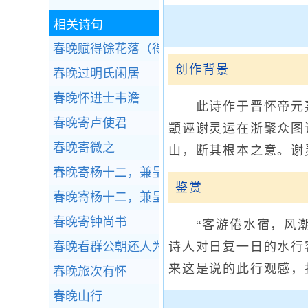
相关诗句
春晚赋得馀花落（得起字）
创作背景
春晚过明氏闲居
春晚怀进士韦澹
此诗作于晋怀帝元嘉八
春晚寄卢使君
顗诬谢灵运在浙聚众图
春晚寄微之
山，断其根本之意。谢
春晚寄杨十二，兼呈赵八（时杨生馆于赵氏）
鉴赏
春晚寄杨十二，兼呈赵八（时杨生馆于赵氏）
春晚寄钟尚书
“客游倦水宿，风潮难
春晚看群公朝还人为八韵
诗人对日复一日的水行
来这是说的此行观感，
春晚旅次有怀
春晚山行