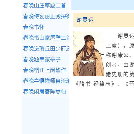
春晚山庄率题二首
春晚侍宴丽正殿探得开字
谢灵运
春晚书怀
谢灵运（
春晚书山家屋壁二首
上虞），
春晚送瑕丘田少府还任，因寄洛中镜上人
称谢康公
春晚题韦家亭子
创者。由
春晚桐江上闲望作
诸史册的
春晚喜悟禅师自琉璃上方见过
《隋书·经籍志》、《
春晚闲居寄陈嵩伯