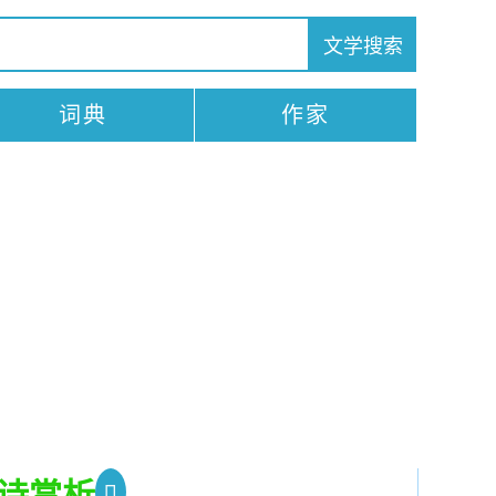
词典
作家
诗赏析