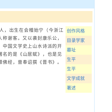
）人，出生在会稽始宁（今浙江
创作风格
人称谢客。又以袭封康乐公，
目录学家
，中国文学史上山水诗派的开
墓址
著名的是《山居赋》，也是见
生平
译佛经，曾奉诏撰《晋书》。
生平
文学成就
著述