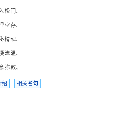
入松门。
理空存。
秘精魂。
辍流温。
念弥敦。
介绍
相关名句