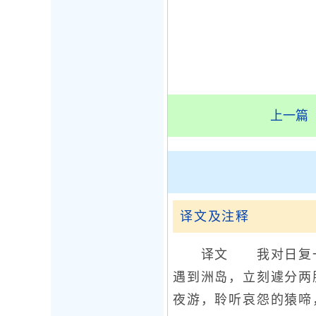
上一篇
译文及注释
译文 我对日复一日
遇到洲岛，立刻遽分两
夜游，聆听哀怨的猿啼