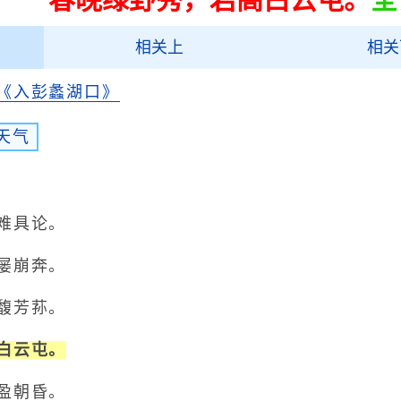
相关上
相关
《入彭蠡湖口》
天气
难具论。
屡崩奔。
馥芳荪。
白云屯。
盈朝昏。