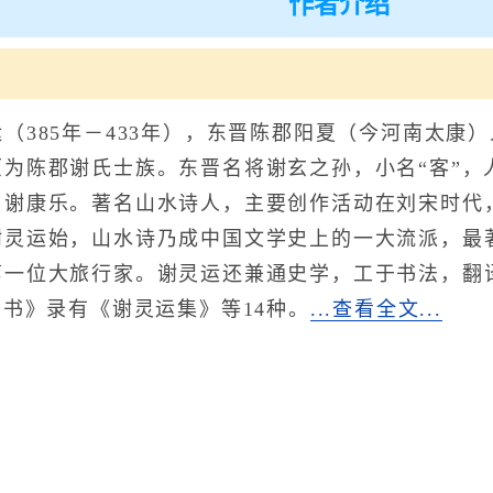
作者介绍
385年－433年），东晋陈郡阳夏（今河南太康
原为陈郡谢氏士族。东晋名将谢玄之孙，小名“客”，
、谢康乐。著名山水诗人，主要创作活动在刘宋时代
谢灵运始，山水诗乃成中国文学史上的一大流派，最
第一位大旅行家。谢灵运还兼通史学，工于书法，翻
晋书》录有《谢灵运集》等14种。
...查看全文...