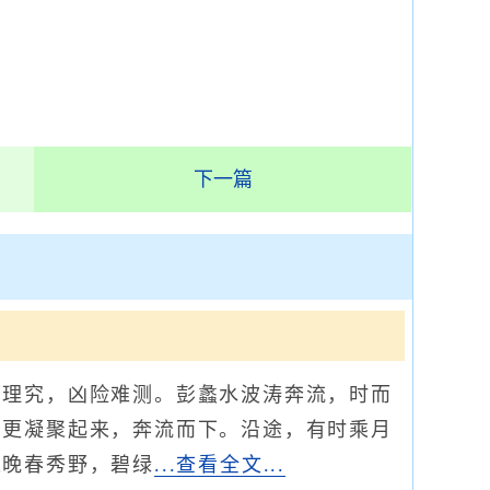
下一篇
理究，凶险难测。彭蠡水波涛奔流，时而
，更凝聚起来，奔流而下。沿途，有时乘月
处晚春秀野，碧绿
...查看全文...