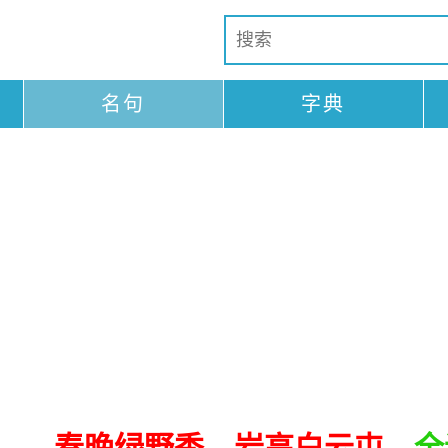
名句
字典
春晚绿野秀，岩高白云屯。
全