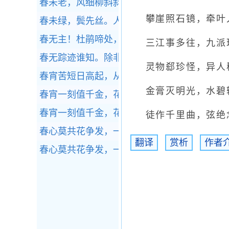
春未老，风细柳斜斜。
全诗赏析
攀崖照石镜，牵叶
春未绿，鬓先丝。人间别久不成悲。
全诗赏析
春无主！杜鹃啼处，泪洒胭脂雨。
全诗赏析
三江事多往，九派
春无踪迹谁知。除非问取黄鹂。
全诗赏析
灵物郄珍怪，异人
春宵苦短日高起，从此君王不早朝。
全诗赏析
金膏灭明光，水碧
春宵一刻值千金，花有清香月有阴。
全诗赏析
春宵一刻值千金，花有清香月有阴。
全诗赏析
徒作千里曲，弦绝
春心莫共花争发，一寸相思一寸灰！
全诗赏析
翻译
赏析
作者
春心莫共花争发，一寸相思一寸灰！
全诗赏析