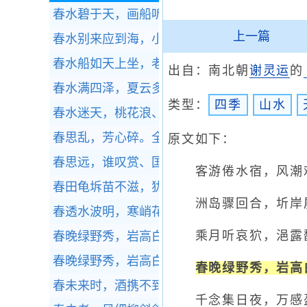
春水碧于天，画船听雨眠。
全诗赏析
上一篇
春水别来应到海，小松生命合禁霜。
全诗赏析
春水船如天上坐，老年花似雾中看。
全诗赏析
出自：南北朝
谢灵运
的
春水满四泽，夏云多奇峰。
全诗赏析
类型：
四季
山水
春水迷天，桃花浪、几番风恶。
全诗赏析
春思乱，芳心碎。
全诗赏析
原文如下：
春思远，谁叹赏、国香风味。
全诗赏析
客游倦水宿，风潮
春田龟坼苗不滋，犹赖立春三日雪。
全诗赏析
洲岛骤回合，圻岸
春透水波明，寒峭花枝瘦。
全诗赏析
乘月听哀狖，浥露
春晚绿野秀，岩高白云屯。
全诗赏析
春晚绿野秀，岩高白云屯。
全诗赏析
春晚绿野秀，岩高
春未来时，酒携不到千岩路。
全诗赏析
千念集日夜，万感