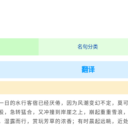
名句分类
翻译
的水行客宿已经厌倦，因为风潮变幻不定，莫可
股，急转猛合，又冲撞到岸崖之上，崩起重重雪浪
，湿露而行，赏玩芳草的浓香；有时晨起远眺，近