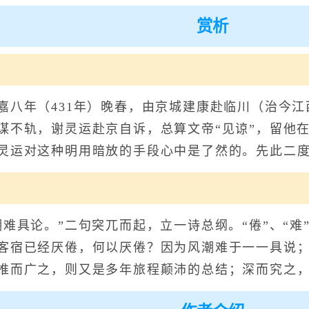
赏析
年（431年）晚春，由京城建康赴临川（治今江
谋不轨，谢灵运赴京自诉，总算文帝“见谅”，留他
灵运对这种明用暗放的手段心中是了然的。先此二
具论。”二句突兀而起，立一诗总纲。“倦”、“难
客宿已经厌倦，何以厌倦？因为风潮难于一一具说
推而广之，则又是多年旅程颠沛的总结；深而究之